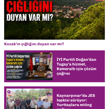
Kozak’ın çığlığını duyan var mı?
İYİ Partili Doğan’dan
Tugay’a hizmet,
Kemeraltı için çözüm
çağrısı
Kaynarpınar’da JES
tepkisi sürüyor:
Yurttaşlara miting