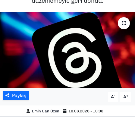
düzenlemeyle geri döndü.
SAĞLIK
SPOR
TEKNOLOJİ
YAŞAM
YEREL YÖNETİMLER
Paylaş
-
+
A
A
Emin Can Özen
18.06.2026 - 10:08