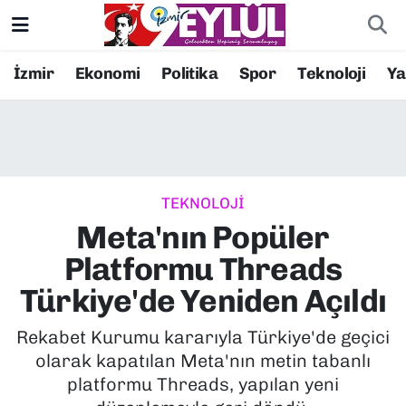
Resmi İlanlar
Konak Nöbetçi Eczaneler
İzmir
Ekonomi
Politika
Spor
Teknoloji
Y
BİLİM
Konak Hava Durumu
DÜNYA
Konak Trafik Yoğunluk Haritası
TEKNOLOJİ
EĞİTİM
Süper Lig Puan Durumu ve Fikstür
Meta'nın Popüler
EKONOMİ
Tüm Manşetler
Platformu Threads
Türkiye'de Yeniden Açıldı
KÜLTÜR SANAT
Son Dakika Haberleri
Rekabet Kurumu kararıyla Türkiye'de geçici
MAGAZİN
Haber Arşivi
olarak kapatılan Meta'nın metin tabanlı
platformu Threads, yapılan yeni
POLİTİKA