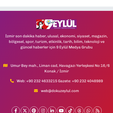
İzmir son dakika haber, ulusal, ekonomi, siyaset, magazin,
bölgesel, spor, turizm, etkinlik, tarih, bilim, teknoloji ve
güncel haberler için 9 Eylül Medya Grubu
Umur Bey mah., Liman cad, Havagazı Yerleşkesi No:16/6
Konak / İzmir
Web: +90 232 4633215 Gazete: +90 232 4048989
web@dokuzeylul.com