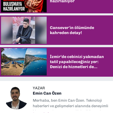
hazırlanıyor
Cansever'in ölümünde
kahreden detay!
İzmir’de cebinizi yakmadan
tatil yapabileceğiniz yer:
Denizi de hizmetleri de
şaşırtıyor
YAZAR
Emin Can Özen
Merhaba, ben Emin Can Özen. Teknoloji
haberleri ve gelişmeleri alanında deneyimli
bir gazeteci ve yazarım. Elektrikli araçlar,