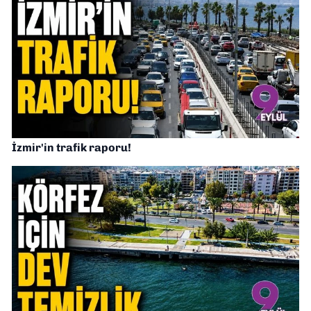
İzmir'in trafik raporu!