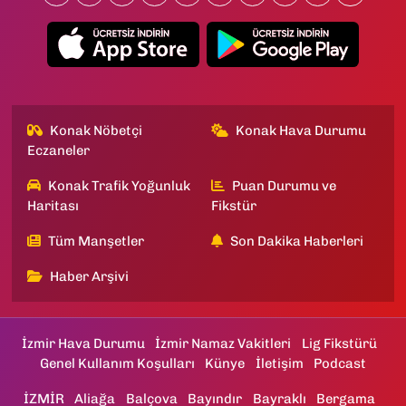
Konak Nöbetçi
Konak Hava Durumu
Eczaneler
Konak Trafik Yoğunluk
Puan Durumu ve
Haritası
Fikstür
Tüm Manşetler
Son Dakika Haberleri
Haber Arşivi
İzmir Hava Durumu
İzmir Namaz Vakitleri
Lig Fikstürü
Genel Kullanım Koşulları
Künye
İletişim
Podcast
İZMİR
Aliağa
Balçova
Bayındır
Bayraklı
Bergama