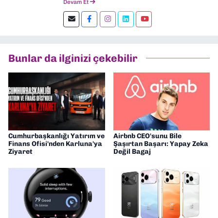
Devam Et
yapay zeka, inovasyon ve sektör trendleri
en çok ilgi duyduğum konular.
Dokuzeylul.com’da yazar olarak görev
yapıyorum. Güncel olayları tarafsız ve
araştırmacı bir bakışla analiz ediyorum.
Bunlar da ilginizi çekebilir
İzmir’den teknoloji dünyasına dair
yorumlarımı paylaşıyorum. Takipte kalın!
🚀
Cumhurbaşkanlığı Yatırım ve
Airbnb CEO'sunu Bile
Finans Ofisi'nden Karluna'ya
Şaşırtan Başarı: Yapay Zeka
Ziyaret
Değil Bagaj