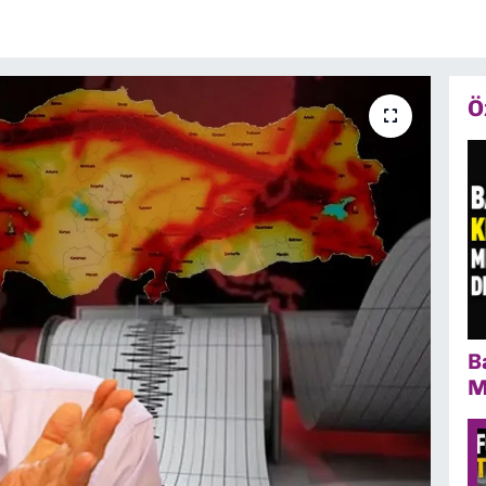
Ö
B
M