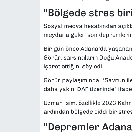
“Bölgede stres bir
Sosyal medya hesabından açıkl
meydana gelen son depremlerin t
Bir gün önce Adana’da yaşanan
Görür, sarsıntıların Doğu Anadol
işaret ettiğini söyledi.
Görür paylaşımında, “Savrun ile
daha yakın, DAF üzerinde” ifadel
Uzman isim, özellikle 2023 Ka
ardından bölgede ciddi bir stre
“Depremler Adana H