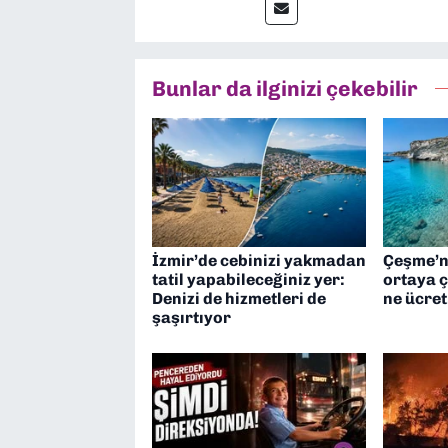
Bunlar da ilginizi çekebilir
İzmir’de cebinizi yakmadan
Çeşme’ni
tatil yapabileceğiniz yer:
ortaya ç
Denizi de hizmetleri de
ne ücre
şaşırtıyor