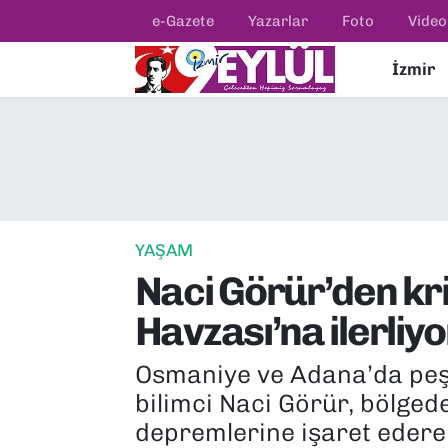
e-Gazete
Yazarlar
Foto
Video
İzmir
Resmi İlanlar
Konak Nöbetçi Eczaneler
BİLİM
Konak Hava Durumu
DÜNYA
Konak Trafik Yoğunluk Haritası
EĞİTİM
Süper Lig Puan Durumu ve Fikstür
YAŞAM
Naci Görür’den kr
EKONOMİ
Tüm Manşetler
Havzası’na ilerliyo
KÜLTÜR SANAT
Son Dakika Haberleri
Osmaniye ve Adana’da peş
MAGAZİN
Haber Arşivi
bilimci Naci Görür, bölged
depremlerine işaret edere
POLİTİKA