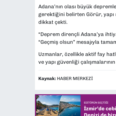
Adana’nın olası büyük depremler
gerektiğini belirten Görür, yap
dikkat çekti.
“Deprem dirençli Adana’ya ihtiy
“Geçmiş olsun” mesajıyla tamam
Uzmanlar, özellikle aktif fay h
ve yapı güvenliği çalışmalarının 
Kaynak:
HABER MERKEZİ
EDITÖRÜN SEÇTIĞI
İzmir’de ceb
Denizi de hiz