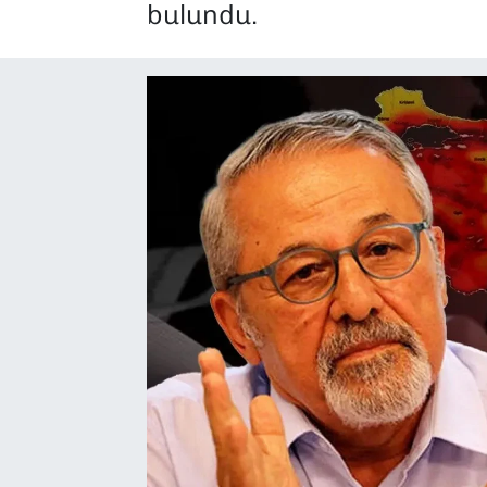
bulundu.
SAĞLIK
SPOR
TEKNOLOJİ
YAŞAM
YEREL YÖNETİMLER