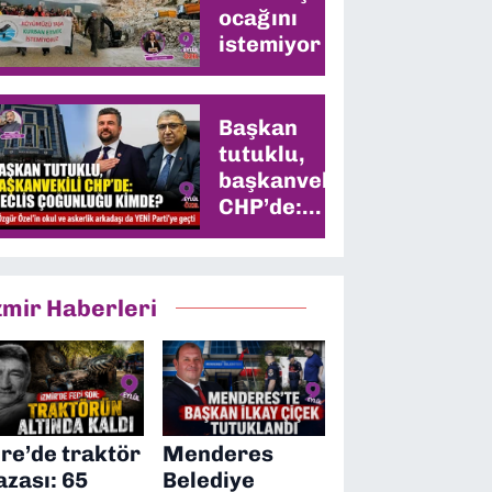
ocağını
istemiyor
Başkan
tutuklu,
başkanvekili
CHP’de:
Meclis
çoğunluğu
kimde?
zmir Haberleri
ire’de traktör
Menderes
azası: 65
Belediye