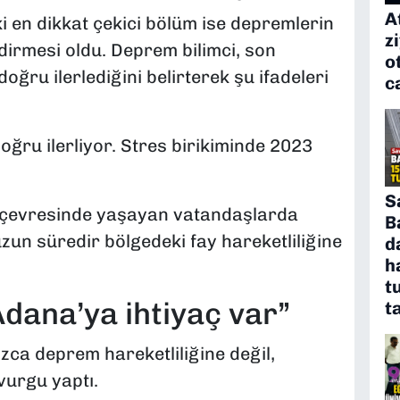
A
 en dikkat çekici bölüm ise depremlerin
z
dirmesi oldu. Deprem bilimci, son
o
oğru ilerlediğini belirterek şu ifadeleri
c
ğru ilerliyor. Stres birikiminde 2023
S
e çevresinde yaşayan vatandaşlarda
B
zun süredir bölgedeki fay hareketliliğine
d
h
t
dana’ya ihtiyaç var”
t
zca deprem hareketliliğine değil,
 vurgu yaptı.