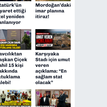
tatürk’ün
Mordoğan’daki
iyaret ettiği
imar planına
tel yeniden
itiraz!
anlanıyor
avcılıktan
Karşıyaka
aşkan Çiçek
Stadı için umut
ahil 15 kişi
veren
akkında
açıklama: “En
utuklama
sağlam stat
alebi!
olacak”