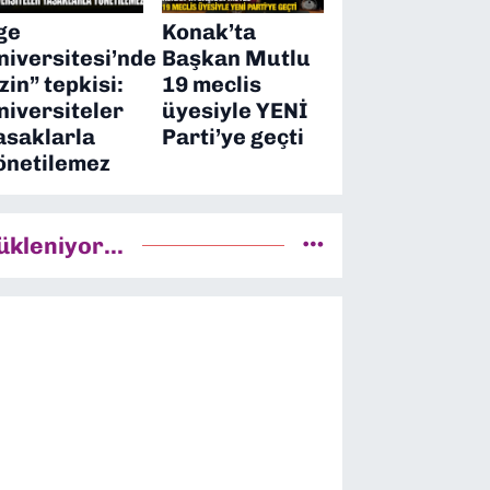
ge
Konak’ta
niversitesi’nde
Başkan Mutlu
izin” tepkisi:
19 meclis
niversiteler
üyesiyle YENİ
asaklarla
Parti’ye geçti
önetilemez
ükleniyor...