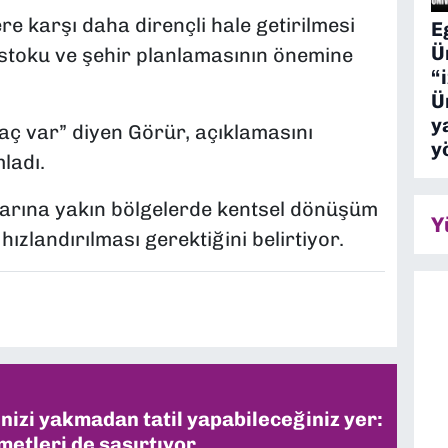
e karşı daha dirençli hale getirilmesi
E
Ü
ı stoku ve şehir planlamasının önemine
“
Ü
y
aç var” diyen Görür, açıklamasını
y
ladı.
atlarına yakın bölgelerde kentsel dönüşüm
Y
hızlandırılması gerektiğini belirtiyor.
inizi yakmadan tatil yapabileceğiniz yer:
metleri de şaşırtıyor