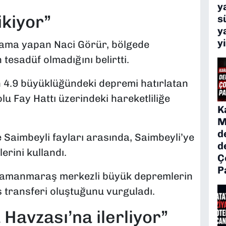
y
ikiyor”
s
y
y
ama yapan Naci Görür, bölgede
esadüf olmadığını belirtti.
 4.9 büyüklüğündeki depremi hatırlatan
u Fay Hattı üzerindeki hareketliliğe
K
M
d
 Saimbeyli fayları arasında, Saimbeyli’ye
d
erini kullandı.
Ç
P
hramanmaraş merkezli büyük depremlerin
s transferi oluştuğunu vurguladı.
avzası’na ilerliyor”