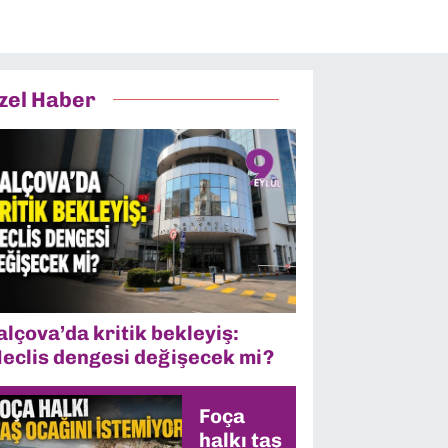
zel Haber
alçova’da kritik bekleyiş:
eclis dengesi değişecek mi?
Foça
halkı taş