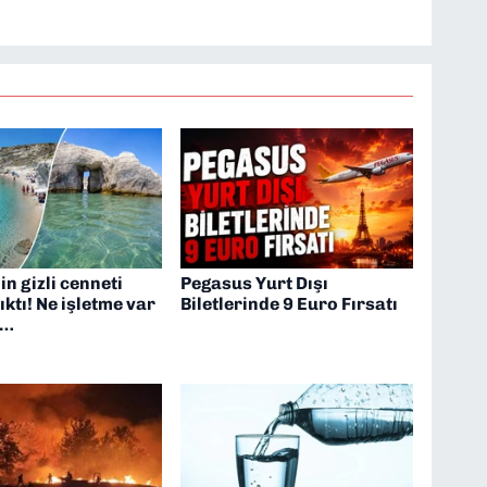
n gizli cenneti
Pegasus Yurt Dışı
ıktı! Ne işletme var
Biletlerinde 9 Euro Fırsatı
t…