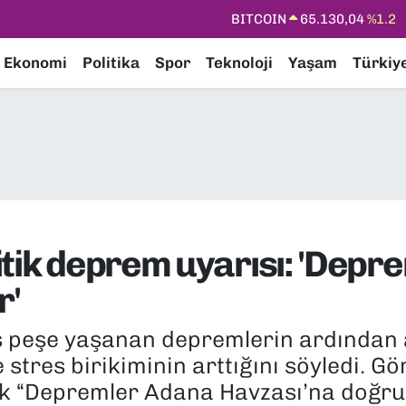
DOLAR
47,7106
%0.17
EURO
55,1652
%0.27
Ekonomi
Politika
Spor
Teknoloji
Yaşam
Türkiy
STERLİN
64,4046
%0.35
GRAM ALTIN
6648.99
%2.59
BİST100
13.773
%-19
BITCOIN
65.130,04
%1.2
itik deprem uyarısı: 'Dep
r'
 peşe yaşanan depremlerin ardından
e stres birikiminin arttığını söyledi
k “Depremler Adana Havzası’na doğru i