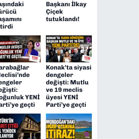
aşındaki
Başkanı İlkay
ürücü
Çiçek
aşamını
tutuklandı!
itirdi
arabağlar
Konak’ta siyasi
eclisi’nde
dengeler
engeler
değişti: Mutlu
eğişti:
ve 19 meclis
oğunluk YENİ
üyesi YENİ
arti’ye geçti
Parti’ye geçti