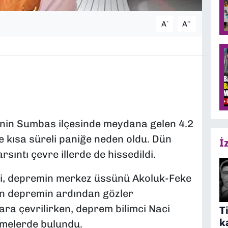
-
+
A
A
nin Sumbas ilçesinde meydana gelen 4.2
kısa süreli paniğe neden oldu. Dün
İ
ıntı çevre illerde de hissedildi.
si, depremin merkez üssünü Akoluk-Feke
an depremin ardından gözler
ra çevrilirken, deprem bilimci Naci
T
k
rmelerde bulundu.