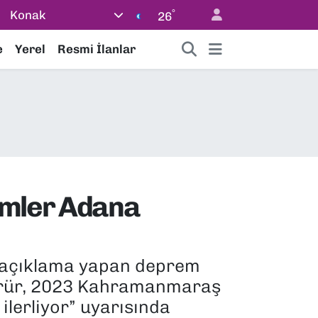
°
Konak
26
e
Yerel
Resmi İlanlar
remler Adana
 açıklama yapan deprem
. Görür, 2023 Kahramanmaraş
lerliyor” uyarısında