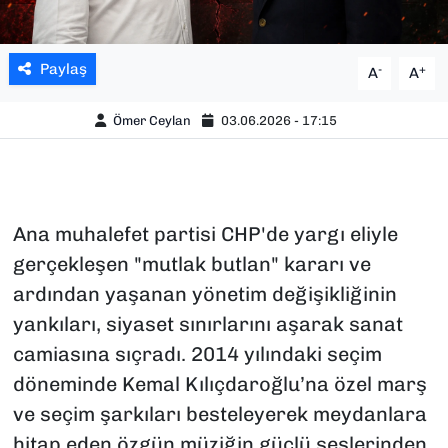
Paylaş
-
+
A
A
Ömer Ceylan
03.06.2026 - 17:15
Ana muhalefet partisi CHP'de yargı eliyle
gerçekleşen "mutlak butlan" kararı ve
ardından yaşanan yönetim değişikliğinin
yankıları, siyaset sınırlarını aşarak sanat
camiasına sıçradı. 2014 yılındaki seçim
döneminde Kemal Kılıçdaroğlu’na özel marş
ve seçim şarkıları besteleyerek meydanlara
hitap eden özgün müziğin güçlü seslerinden