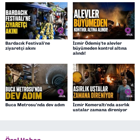
Bardacık Festivali'ne
İzmir Ödemiş'te alevler
ziyaretçi akını
büyümeden kontrol altına
alındı!
Buca Metrosu’nda dev adım
İzmir Kemeraltı'nda asırlık
ustalar zamana direniyor