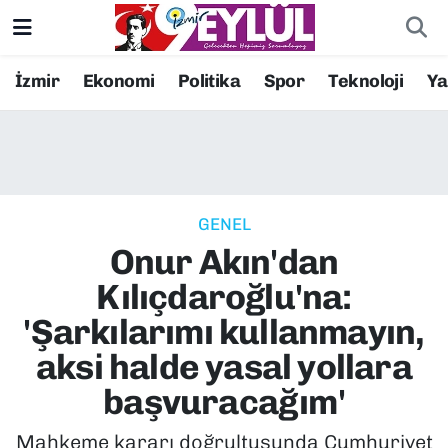
Resmi İlanlar
Konak Nöbetçi Eczaneler
İzmir
Ekonomi
Politika
Spor
Teknoloji
Y
BİLİM
Konak Hava Durumu
DÜNYA
Konak Trafik Yoğunluk Haritası
GENEL
EĞİTİM
Süper Lig Puan Durumu ve Fikstür
Onur Akın'dan
EKONOMİ
Tüm Manşetler
Kılıçdaroğlu'na:
'Şarkılarımı kullanmayın,
KÜLTÜR SANAT
Son Dakika Haberleri
aksi halde yasal yollara
MAGAZİN
Haber Arşivi
başvuracağım'
POLİTİKA
Mahkeme kararı doğrultusunda Cumhuriyet