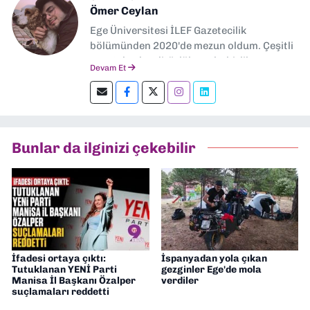
Ömer Ceylan
Ege Üniversitesi İLEF Gazetecilik
bölümünden 2020'de mezun oldum. Çeşitli
gazetelerde editörlük, muhabirlik yaptım.
Devam Et
Şu an kültür-sanat muhabirliği ve
editörlük yapıyorum.
Bunlar da ilginizi çekebilir
İfadesi ortaya çıktı:
İspanyadan yola çıkan
Tutuklanan YENİ Parti
gezginler Ege'de mola
Manisa İl Başkanı Özalper
verdiler
suçlamaları reddetti