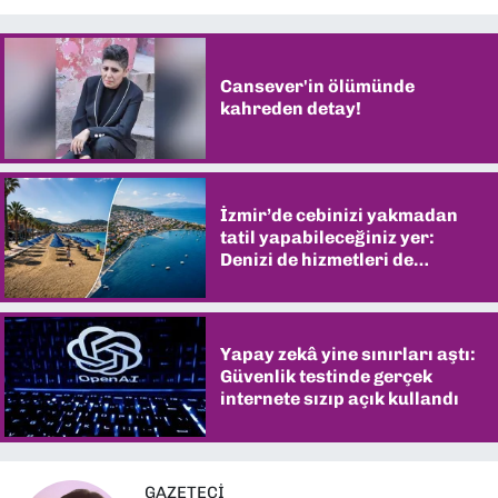
Cansever'in ölümünde
kahreden detay!
İzmir’de cebinizi yakmadan
tatil yapabileceğiniz yer:
Denizi de hizmetleri de
şaşırtıyor
Yapay zekâ yine sınırları aştı:
Güvenlik testinde gerçek
internete sızıp açık kullandı
GAZETECİ