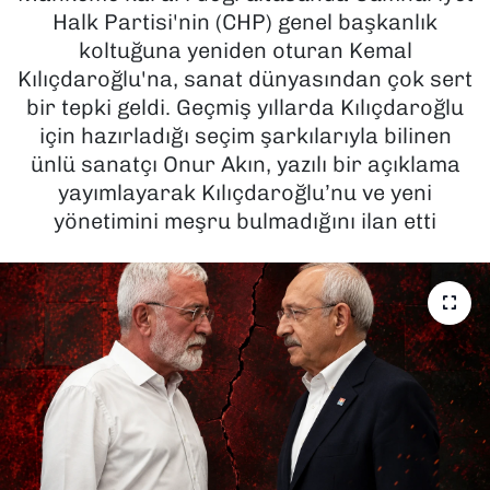
Halk Partisi'nin (CHP) genel başkanlık
SAĞLIK
koltuğuna yeniden oturan Kemal
Kılıçdaroğlu'na, sanat dünyasından çok sert
SPOR
bir tepki geldi. Geçmiş yıllarda Kılıçdaroğlu
için hazırladığı seçim şarkılarıyla bilinen
TEKNOLOJİ
ünlü sanatçı Onur Akın, yazılı bir açıklama
yayımlayarak Kılıçdaroğlu’nu ve yeni
YAŞAM
yönetimini meşru bulmadığını ilan etti
YEREL YÖNETİMLER