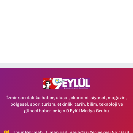
İzmir son dakika haber, ulusal, ekonomi, siyaset, magazin,
bölgesel, spor, turizm, etkinlik, tarih, bilim, teknoloji ve
güncel haberler için 9 Eylül Medya Grubu
Umur Bey mah., Liman cad, Havagazı Yerleşkesi No:16/6