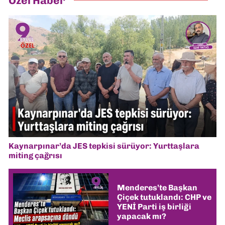
Özel Haber
Kaynarpınar’da JES tepkisi sürüyor: Yurttaşlara
miting çağrısı
Menderes’te Başkan
Çiçek tutuklandı: CHP ve
YENİ Parti iş birliği
yapacak mı?