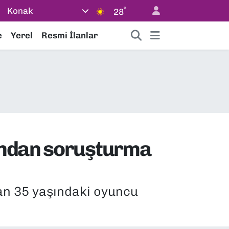
°
Konak
28
e
Yerel
Resmi İlanlar
tından soruşturma
ınan 35 yaşındaki oyuncu