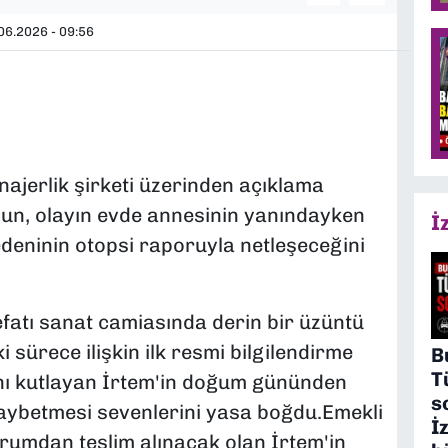
06.2026 - 09:56
jerlik şirketi üzerinden açıklama
un, olayın evde annesinin yanındayken
İ
edeninin otopsi raporuyla netleşeceğini
fatı sanat camiasında derin bir üzüntü
 sürece ilişkin ilk resmi bilgilendirme
B
T
ını kutlayan İrtem'in doğum gününden
s
aybetmesi sevenlerini yasa boğdu.Emekli
İ
rumdan teslim alınacak olan İrtem'in