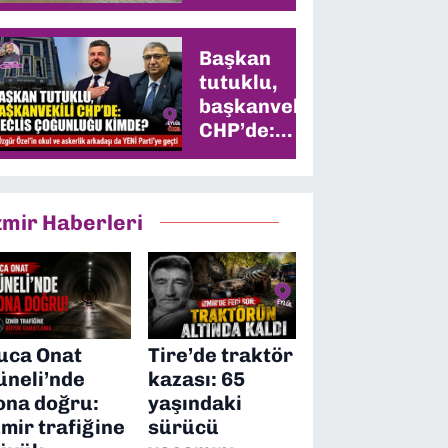
Başkan
tutuklu,
başkanvekili
CHP’de:
Meclis
çoğunluğu
kimde?
zmir Haberleri
uca Onat
Tire’de traktör
üneli’nde
kazası: 65
ona doğru:
yaşındaki
zmir trafiğine
sürücü