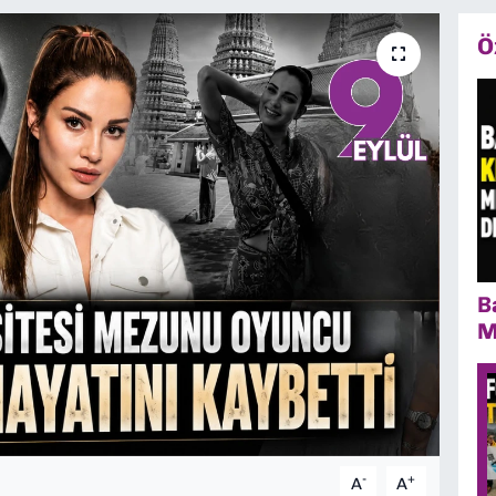
Ö
B
M
-
+
A
A