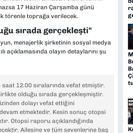
b
 olmazsa 17 Haziran Çarşamba günü
r
g
k törenle toprağa verilecek.
duğu sırada gerçekleşti"
un, menajerlik şirketinin sosyal medya
lı açıklamasında olayın detaylarını şu
M
B
B
Ç
t
saat 12.00 sıralarında vefat etmiştir.
irlikte olduğu sırada gerçekleşmiştir.
izinden dolayı vefat ettiğini
evam etmektedir. Kesin sonuç otopsi
tır. Otopsi raporu açıklandığında
K
cektir. Ailesine ve tüm sevenlerine baş