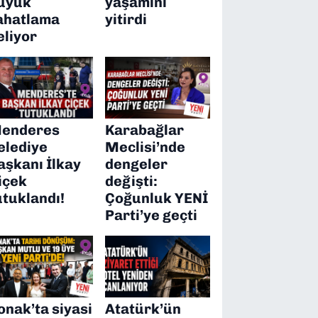
üyük
yaşamını
ahatlama
yitirdi
eliyor
enderes
Karabağlar
elediye
Meclisi’nde
aşkanı İlkay
dengeler
içek
değişti:
utuklandı!
Çoğunluk YENİ
Parti’ye geçti
onak’ta siyasi
Atatürk’ün