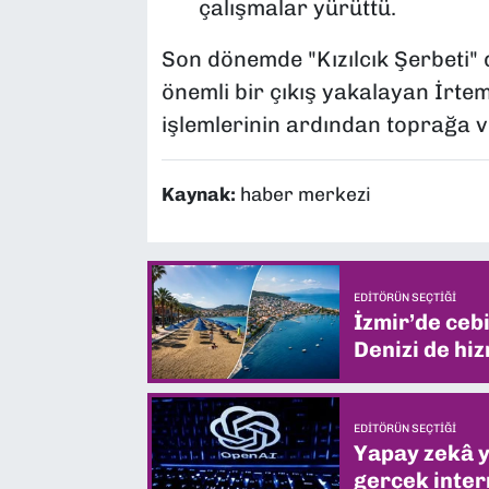
çalışmalar yürüttü.
Son dönemde "Kızılcık Şerbeti" d
önemli bir çıkış yakalayan İrtem
işlemlerinin ardından toprağa ve
Kaynak:
haber merkezi
EDITÖRÜN SEÇTIĞI
İzmir’de ceb
Denizi de hiz
EDITÖRÜN SEÇTIĞI
Yapay zekâ yi
gerçek intern