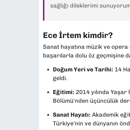
sağlığı dileklerimi sunuyorum
Ece İrtem kimdir?
Sanat hayatına müzik ve opera e
başarılarla dolu öz geçmişine dai
Doğum Yeri ve Tarihi:
14 Ha
geldi.
Eğitimi:
2014 yılında Yaşar 
Bölümü'nden üçüncülük dere
Sanat Hayatı:
Akademik eğit
Türkiye'nin ve dünyanın önde