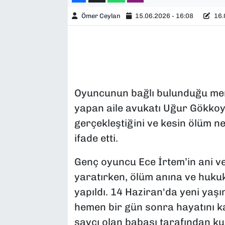
Ömer Ceylan
15.06.2026 - 16:08
16.
Oyuncunun bağlı bulunduğu mena
yapan aile avukatı Uğur Gökkoy
gerçekleştiğini ve kesin ölüm n
ifade etti.
Genç oyuncu Ece İrtem’in ani ve
yaratırken, ölüm anına ve hukuki
yapıldı. 14 Haziran'da yeni yaş
hemen bir gün sonra hayatını k
savcı olan babası tarafından ku