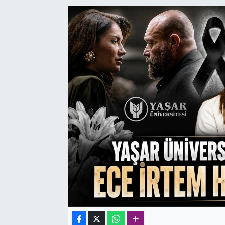
SAĞLIK
SPOR
TEKNOLOJİ
YAŞAM
YEREL YÖNETİMLER