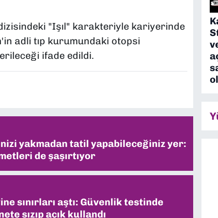
K
izisindeki "Işıl" karakteriyle kariyerinde
S
'in adli tıp kurumundaki otopsi
v
rileceği ifade edildi.
a
s
o
Y
inizi yakmadan tatil yapabileceğiniz yer:
metleri de şaşırtıyor
ne sınırları aştı: Güvenlik testinde
ete sızıp açık kullandı