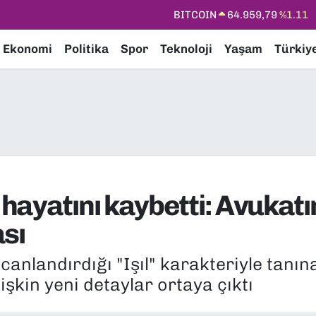
DOLAR
47,7436
%0.18
EURO
55,2510
%0.32
Ekonomi
Politika
Spor
Teknoloji
Yaşam
Türkiy
STERLİN
64,4811
%0.38
GRAM ALTIN
6660.55
%0.03
BİST100
13.779
%-14
BITCOIN
64.959,79
%1.11
hayatını kaybetti: Avuka
sı
e canlandırdığı "Işıl" karakteriyle tan
işkin yeni detaylar ortaya çıktı