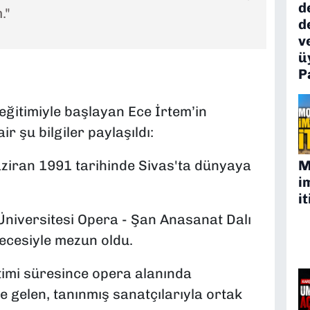
d
."
d
v
ü
P
ğitimiyle başlayan Ece İrtem’in
r şu bilgiler paylaşıldı:
M
ziran 1991 tarihinde Sivas'ta dünyaya
i
it
Üniversitesi Opera - Şan Anasanat Dalı
cesiyle mezun oldu.
imi süresince opera alanında
 gelen, tanınmış sanatçılarıyla ortak