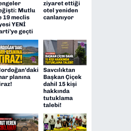
engeler
ziyaret ettiği
eğişti: Mutlu
otel yeniden
e 19 meclis
canlanıyor
yesi YENİ
arti’ye geçti
ordoğan’daki
Savcılıktan
mar planına
Başkan Çiçek
iraz!
dahil 15 kişi
hakkında
tutuklama
talebi!