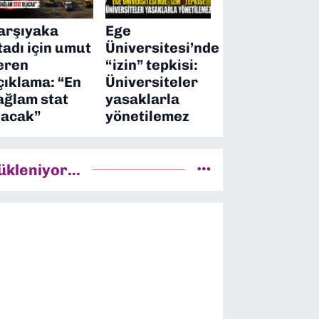
arşıyaka
Ege
tadı için umut
Üniversitesi’nde
eren
“izin” tepkisi:
çıklama: “En
Üniversiteler
ağlam stat
yasaklarla
lacak”
yönetilemez
ükleniyor...