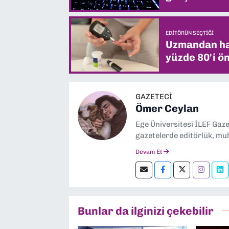
EDITÖRÜN SEÇTIĞI
Uzmandan hay
yüzde 80'i ön
GAZETECİ
Ömer Ceylan
Ege Üniversitesi İLEF Gaz
gazetelerde editörlük, muh
editörlük yapıyorum.
Devam Et
Bunlar da ilginizi çekebilir