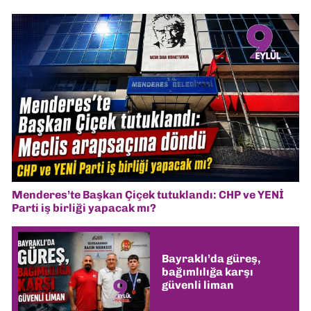
Menderes’te Başkan Çiçek tutuklandı: CHP ve YENİ
Parti iş birliği yapacak mı?
Bayraklı’da güreş,
bağımlılığa karşı
güvenli liman