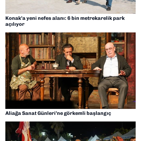
Konak’a yeni nefes alanı: 6 bin metrekarelik park
açılıyor
Aliağa Sanat Günleri’ne görkemli başlangıç