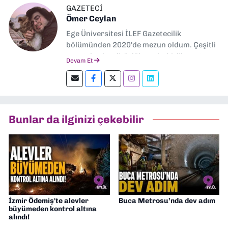
GAZETECİ
Ömer Ceylan
Ege Üniversitesi İLEF Gazetecilik
bölümünden 2020'de mezun oldum. Çeşitli
gazetelerde editörlük, muhabirlik yaptım.
Devam Et
Şu an kültür-sanat muhabirliği ve
editörlük yapıyorum.
Bunlar da ilginizi çekebilir
İzmir Ödemiş'te alevler
Buca Metrosu’nda dev adım
büyümeden kontrol altına
alındı!