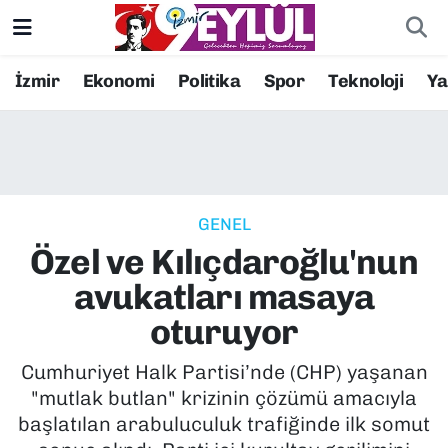
Resmi İlanlar
Konak Nöbetçi Eczaneler
İzmir
Ekonomi
Politika
Spor
Teknoloji
Y
BİLİM
Konak Hava Durumu
DÜNYA
Konak Trafik Yoğunluk Haritası
GENEL
EĞİTİM
Süper Lig Puan Durumu ve Fikstür
Özel ve Kılıçdaroğlu'nun
EKONOMİ
Tüm Manşetler
avukatları masaya
oturuyor
KÜLTÜR SANAT
Son Dakika Haberleri
Cumhuriyet Halk Partisi’nde (CHP) yaşanan
MAGAZİN
Haber Arşivi
"mutlak butlan" krizinin çözümü amacıyla
başlatılan arabuluculuk trafiğinde ilk somut
POLİTİKA