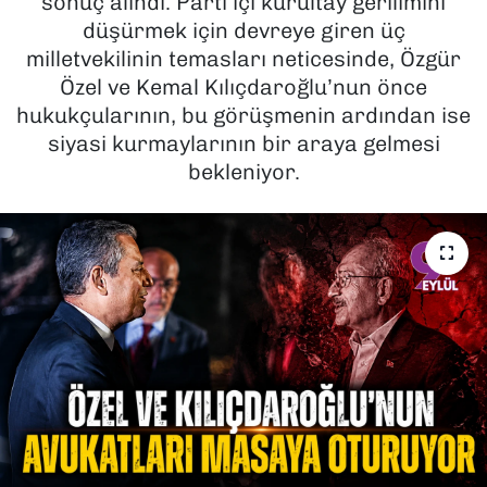
sonuç alındı. Parti içi kurultay gerilimini
düşürmek için devreye giren üç
SAĞLIK
milletvekilinin temasları neticesinde, Özgür
Özel ve Kemal Kılıçdaroğlu’nun önce
SPOR
hukukçularının, bu görüşmenin ardından ise
siyasi kurmaylarının bir araya gelmesi
TEKNOLOJİ
bekleniyor.
YAŞAM
YEREL YÖNETİMLER