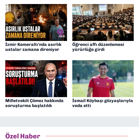
İzmir Kemeraltı'nda asırlık
Öğrenci affı düzenlemesi
ustalar zamana direniyor
yürürlüğe girdi
Milletvekili Çömez hakkında
İsmail Köybaşı gözyaşlarıyla
soruşturma başlatıldı
veda etti
Özel Haber