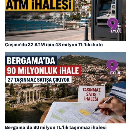
Çeşme’de 32 ATM için 48 milyon TL’lik ihale
Bergama’da 90 milyon TL’lik taşınmaz ihalesi