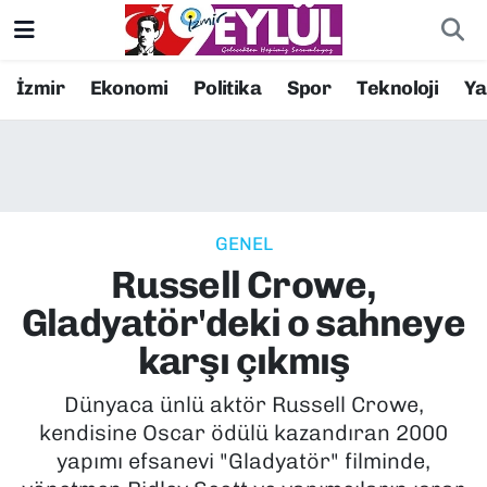
Resmi İlanlar
Konak Nöbetçi Eczaneler
İzmir
Ekonomi
Politika
Spor
Teknoloji
Y
BİLİM
Konak Hava Durumu
DÜNYA
Konak Trafik Yoğunluk Haritası
GENEL
EĞİTİM
Süper Lig Puan Durumu ve Fikstür
Russell Crowe,
EKONOMİ
Tüm Manşetler
Gladyatör'deki o sahneye
karşı çıkmış
KÜLTÜR SANAT
Son Dakika Haberleri
Dünyaca ünlü aktör Russell Crowe,
MAGAZİN
Haber Arşivi
kendisine Oscar ödülü kazandıran 2000
yapımı efsanevi "Gladyatör" filminde,
POLİTİKA