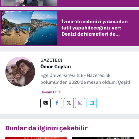
İzmir’de cebinizi yakmadan
tatil yapabileceğiniz yer:
Denizi de hizmetleri de
şaşırtıyor
GAZETECİ
Ömer Ceylan
Ege Üniversitesi İLEF Gazetecilik
bölümünden 2020'de mezun oldum. Çeşitli
gazetelerde editörlük, muhabirlik yaptım.
Devam Et
Şu an kültür-sanat muhabirliği ve
editörlük yapıyorum.
Bunlar da ilginizi çekebilir