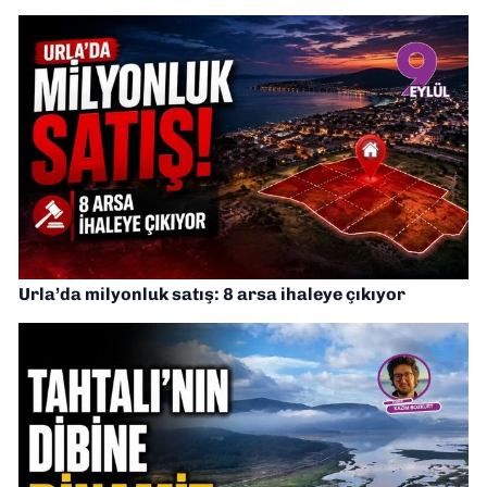
Urla’da milyonluk satış: 8 arsa ihaleye çıkıyor