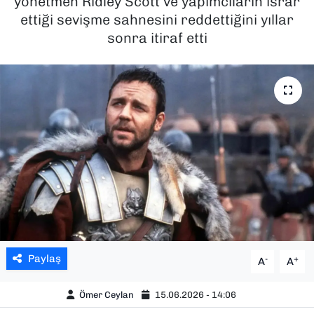
yönetmen Ridley Scott ve yapımcıların ısrar
ettiği sevişme sahnesini reddettiğini yıllar
SAĞLIK
sonra itiraf etti
SPOR
TEKNOLOJİ
YAŞAM
YEREL YÖNETİMLER
Paylaş
-
+
A
A
Ömer Ceylan
15.06.2026 - 14:06