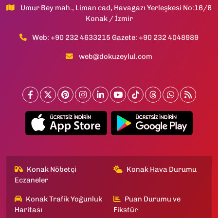
Umur Bey mah., Liman cad, Havagazı Yerleşkesi No:16/6
Konak / İzmir
Web: +90 232 4633215 Gazete: +90 232 4048989
web@dokuzeylul.com
Konak Nöbetçi
Konak Hava Durumu
Eczaneler
Konak Trafik Yoğunluk
Puan Durumu ve
Haritası
Fikstür