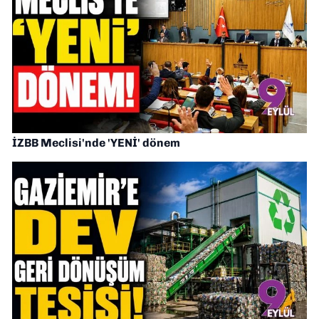
İZBB Meclisi'nde 'YENİ' dönem