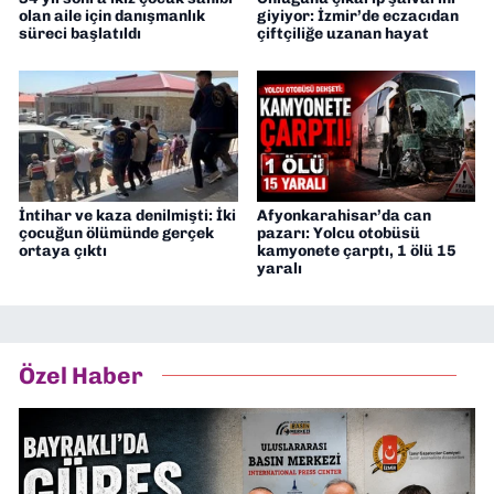
olan aile için danışmanlık
giyiyor: İzmir’de eczacıdan
süreci başlatıldı
çiftçiliğe uzanan hayat
İntihar ve kaza denilmişti: İki
Afyonkarahisar’da can
çocuğun ölümünde gerçek
pazarı: Yolcu otobüsü
ortaya çıktı
kamyonete çarptı, 1 ölü 15
yaralı
Özel Haber