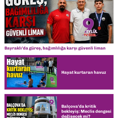
Bayraklı’da güreş, bağımlılığa karşı güvenli liman
Hayat kurtaran havuz
Balçova’da kritik
bekleyiş: Meclis dengesi
değişecek mi?