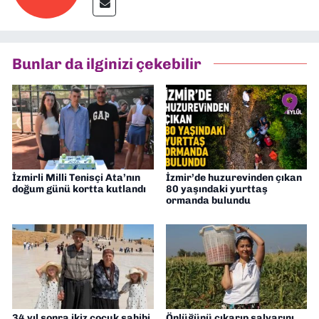
Bunlar da ilginizi çekebilir
İzmirli Milli Tenisçi Ata’nın
İzmir’de huzurevinden çıkan
doğum günü kortta kutlandı
80 yaşındaki yurttaş
ormanda bulundu
34 yıl sonra ikiz çocuk sahibi
Önlüğünü çıkarıp şalvarını