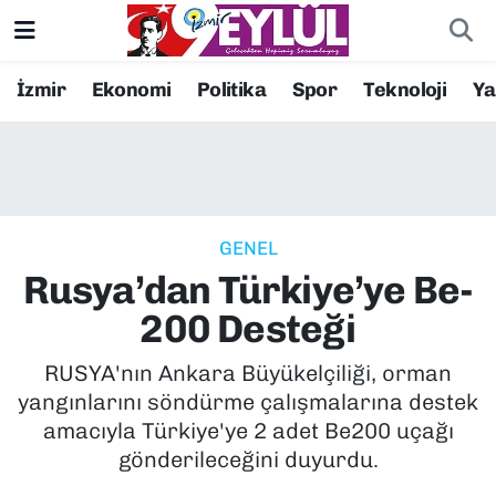
Resmi İlanlar
Konak Nöbetçi Eczaneler
İzmir
Ekonomi
Politika
Spor
Teknoloji
Y
BİLİM
Konak Hava Durumu
DÜNYA
Konak Trafik Yoğunluk Haritası
GENEL
EĞİTİM
Süper Lig Puan Durumu ve Fikstür
Rusya’dan Türkiye’ye Be-
EKONOMİ
Tüm Manşetler
200 Desteği
KÜLTÜR SANAT
Son Dakika Haberleri
RUSYA'nın Ankara Büyükelçiliği, orman
yangınlarını söndürme çalışmalarına destek
MAGAZİN
Haber Arşivi
amacıyla Türkiye'ye 2 adet Be200 uçağı
gönderileceğini duyurdu.
POLİTİKA