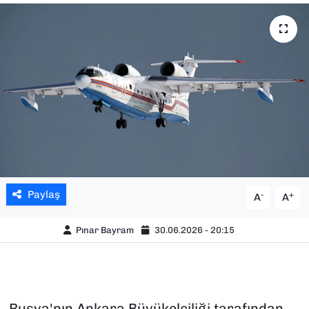
SAĞLIK
SPOR
TEKNOLOJİ
YAŞAM
YEREL YÖNETİMLER
Paylaş
-
+
A
A
Pınar Bayram
30.06.2026 - 20:15
Rusya'nın Ankara Büyükelçiliği tarafından