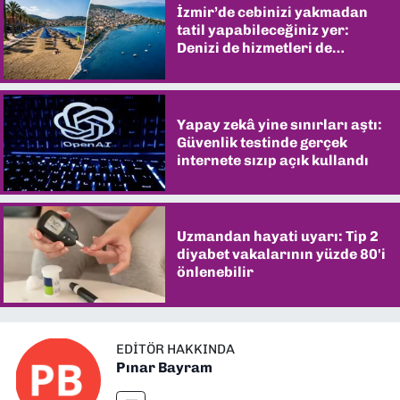
İzmir’de cebinizi yakmadan
tatil yapabileceğiniz yer:
Denizi de hizmetleri de
şaşırtıyor
Yapay zekâ yine sınırları aştı:
Güvenlik testinde gerçek
internete sızıp açık kullandı
Uzmandan hayati uyarı: Tip 2
diyabet vakalarının yüzde 80'i
önlenebilir
EDITÖR HAKKINDA
Pınar Bayram