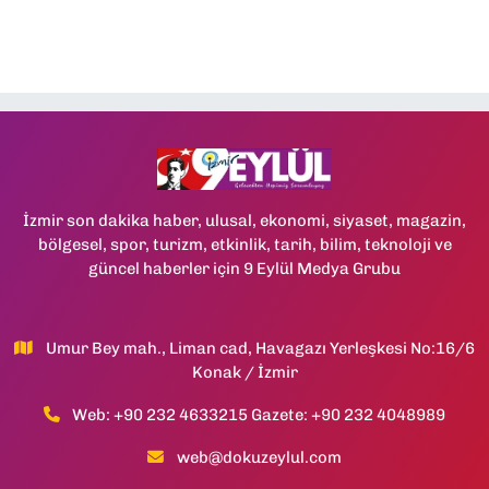
İzmir son dakika haber, ulusal, ekonomi, siyaset, magazin,
bölgesel, spor, turizm, etkinlik, tarih, bilim, teknoloji ve
güncel haberler için 9 Eylül Medya Grubu
Umur Bey mah., Liman cad, Havagazı Yerleşkesi No:16/6
Konak / İzmir
Web: +90 232 4633215 Gazete: +90 232 4048989
web@dokuzeylul.com