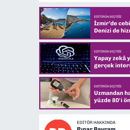
EDITÖRÜN SEÇTIĞI
İzmir’de ceb
Denizi de hiz
EDITÖRÜN SEÇTIĞI
Yapay zekâ yi
gerçek intern
EDITÖRÜN SEÇTIĞI
Uzmandan hay
yüzde 80'i ön
EDITÖR HAKKINDA
Pınar Bayram