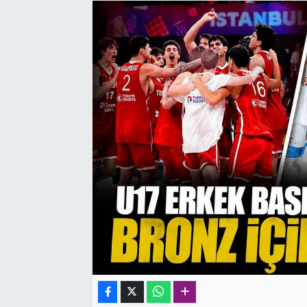
SAĞLIK
SPOR
TEKNOLOJİ
YAŞAM
YEREL YÖNETİMLER