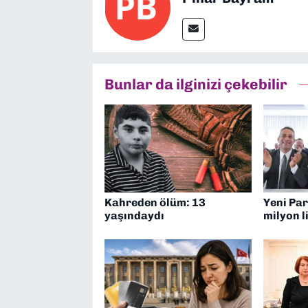
Bunlar da ilginizi çekebilir
Kahreden ölüm: 13
Yeni Par
yaşındaydı
milyon l