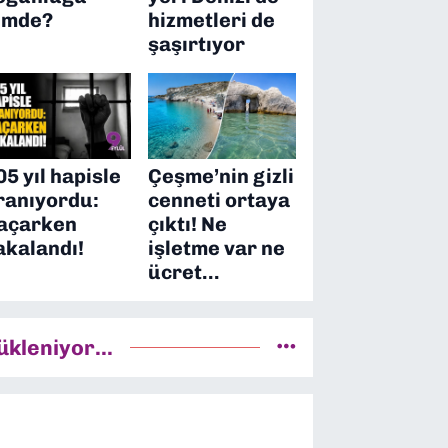
imde?
hizmetleri de
şaşırtıyor
05 yıl hapisle
Çeşme’nin gizli
ranıyordu:
cenneti ortaya
açarken
çıktı! Ne
akalandı!
işletme var ne
ücret…
ükleniyor...