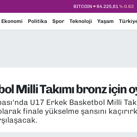
DOLAR
47,7143
%0.16
EURO
55,0317
%-0.02
Ekonomi
Politika
Spor
Teknoloji
Yaşam
Türkiy
STERLİN
64,2463
%0.07
GRAM ALTIN
6510.40
%0.45
BİST100
13.799
%70
BITCOIN
64.225,61
%-0.63
ol Milli Takımı bronz için
ası'nda U17 Erkek Basketbol Milli Takı
olarak finale yükselme şansını kaçırı
rşılaşacak.