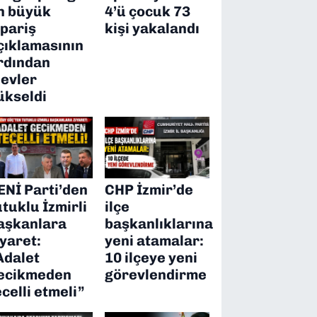
n büyük
4’ü çocuk 73
ipariş
kişi yakalandı
çıklamasının
rdından
levler
ükseldi
ENİ Parti’den
CHP İzmir’de
utuklu İzmirli
ilçe
aşkanlara
başkanlıklarına
iyaret:
yeni atamalar:
Adalet
10 ilçeye yeni
ecikmeden
görevlendirme
ecelli etmeli”