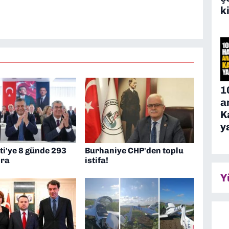
k
1
a
K
y
ti'ye 8 günde 293
Burhaniye CHP'den toplu
ira
istifa!
Y