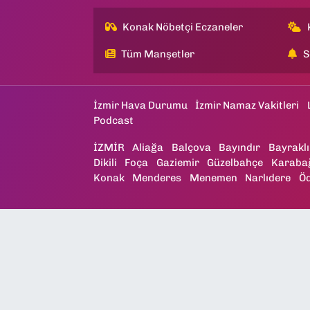
Konak Nöbetçi Eczaneler
Tüm Manşetler
S
İzmir Hava Durumu
İzmir Namaz Vakitleri
Podcast
İZMİR
Aliağa
Balçova
Bayındır
Bayraklı
Dikili
Foça
Gaziemir
Güzelbahçe
Karaba
Konak
Menderes
Menemen
Narlıdere
Ö