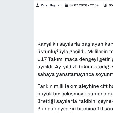
Pınar Bayram
04.07.2026 - 22:59
05
Karşılıklı sayılarla başlayan ka
üstünlüğüyle geçildi. Millilerin 
U17 Takımı maça dengeyi getirip
ayrıldı. Ay-yıldızlı takım isted
sahaya yansıtamayınca soyunma 
Farkın milli takım aleyhine çift
büyük bir çekişmeye sahne oldu.
ürettiği sayılarla rakibini çeyr
3’üncü çeyreğin bitimine 19 sani