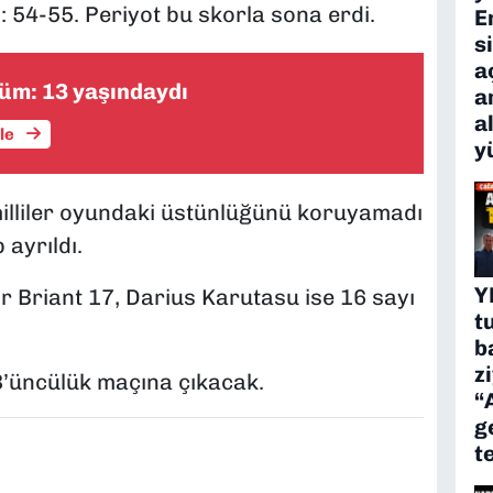
: 54-55. Periyot bu skorla sona erdi.
E
s
a
üm: 13 yaşındaydı
a
a
üle
y
milliler oyundaki üstünlüğünü koruyamadı
ayrıldı.
Y
ir Briant 17, Darius Karutasu ise 16 sayı
t
b
z
 3’üncülük maçına çıkacak.
“
g
t