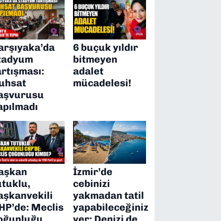
arşıyaka’da
6 buçuk yıldır
tadyum
bitmeyen
artışması:
adalet
uhsat
mücadelesi!
aşvurusu
apılmadı
aşkan
İzmir’de
utuklu,
cebinizi
aşkanvekili
yakmadan tatil
HP’de: Meclis
yapabileceğiniz
oğunluğu
yer: Denizi de