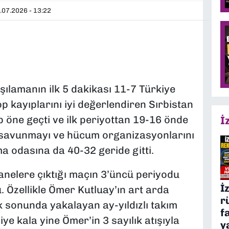
.07.2026 - 13:22
rşılamanın ilk 5 dakikası 11-7 Türkiye
top kayıplarını iyi değerlendiren Sırbistan
 öne geçti ve ilk periyottan 19-16 önde
İ
iği savunmayı ve hücum organizasyonlarını
odasına da 40-32 geride gitti.
 hanelere çıktığı maçın 3’üncü periyodu
İ
 Özellikle Ömer Kutluay’ın art arda
r
ek sonunda yakalayan ay-yıldızlı takım
f
ye kala yine Ömer’in 3 sayılık atışıyla
y