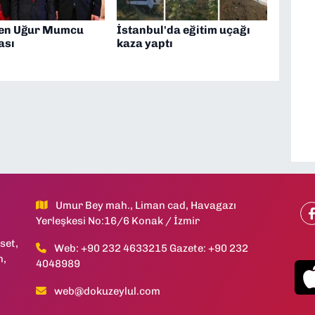
ten Uğur Mumcu
İstanbul'da eğitim uçağı
ası
kaza yaptı
Umur Bey mah., Liman cad, Havagazı
Yerleşkesi No:16/6 Konak / İzmir
set,
Web: +90 232 4633215 Gazete: +90 232
h,
4048989
web@dokuzeylul.com