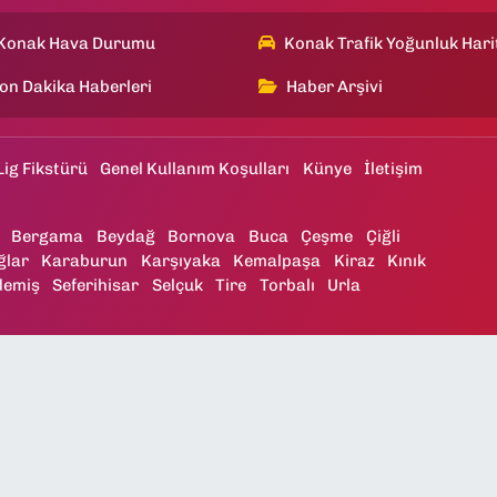
Konak Hava Durumu
Konak Trafik Yoğunluk Hari
on Dakika Haberleri
Haber Arşivi
Lig Fikstürü
Genel Kullanım Koşulları
Künye
İletişim
Bergama
Beydağ
Bornova
Buca
Çeşme
Çiğli
ğlar
Karaburun
Karşıyaka
Kemalpaşa
Kiraz
Kınık
demiş
Seferihisar
Selçuk
Tire
Torbalı
Urla