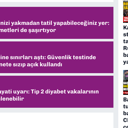
inizi yakmadan tatil yapabileceğiniz yer:
K
metleri de şaşırtıyor
s
t
R
b
ne sınırları aştı: Güvenlik testinde
y
ete sızıp açık kullandı
ati uyarı: Tip 2 diyabet vakalarının
lenebilir
B
t
b
C
ç