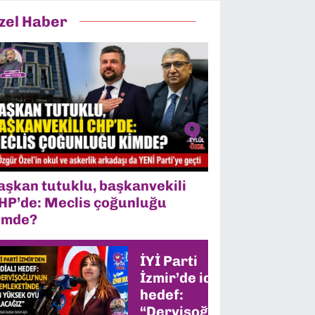
zel Haber
aşkan tutuklu, başkanvekili
HP’de: Meclis çoğunluğu
imde?
İYİ Parti
İzmir’de iddialı
hedef:
“Dervişoğlu’nun