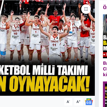
Ö
B
C
k
-
+
A
A