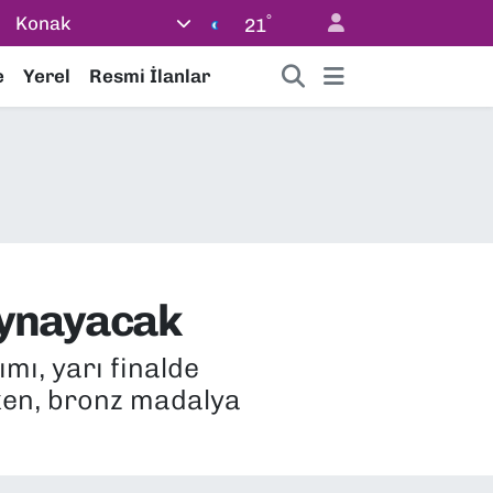
°
Konak
21
e
Yerel
Resmi İlanlar
 oynayacak
mı, yarı finalde
rken, bronz madalya