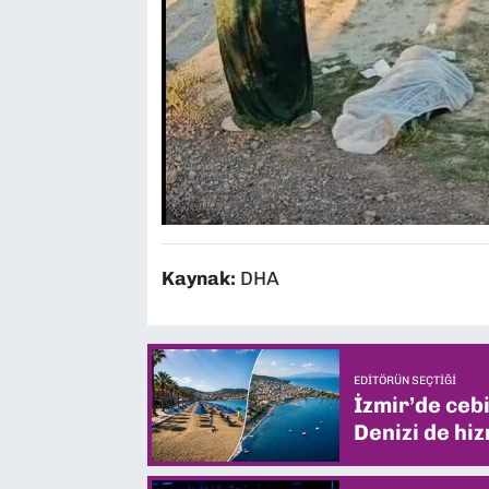
Kaynak:
DHA
EDITÖRÜN SEÇTIĞI
İzmir’de ceb
Denizi de hiz