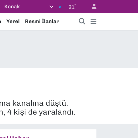
°
Konak
21
e
Yerel
Resmi İlanlar
ma kanalına düştü.
 4 kişi de yaralandı.