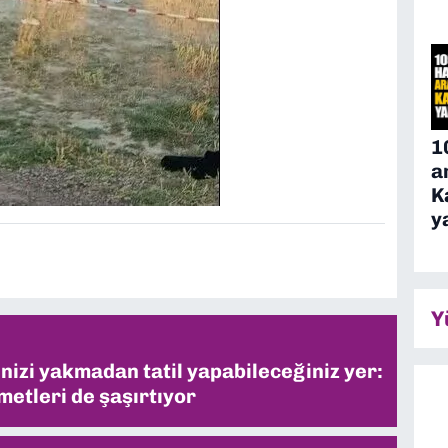
1
a
K
y
Y
inizi yakmadan tatil yapabileceğiniz yer:
metleri de şaşırtıyor