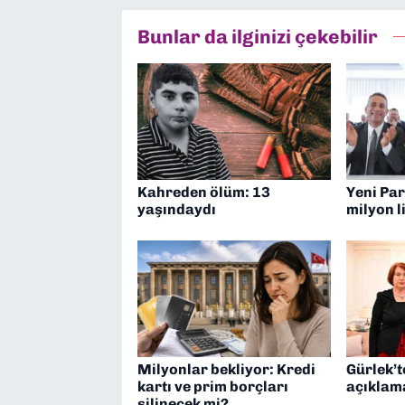
Bunlar da ilginizi çekebilir
Kahreden ölüm: 13
Yeni Par
yaşındaydı
milyon l
Milyonlar bekliyor: Kredi
Gürlek’
kartı ve prim borçları
açıklam
silinecek mi?