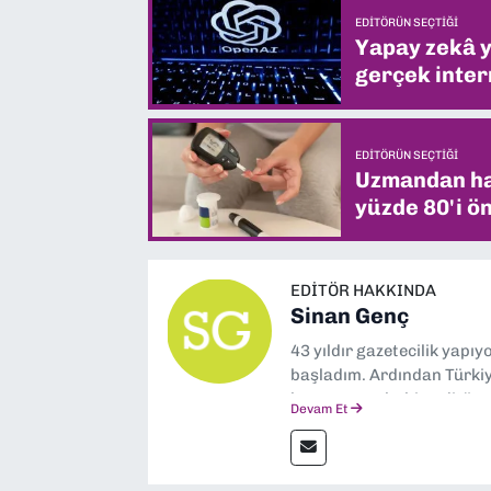
EDITÖRÜN SEÇTIĞI
Yapay zekâ yi
gerçek intern
EDITÖRÜN SEÇTIĞI
Uzmandan hay
yüzde 80'i ön
EDITÖR HAKKINDA
Sinan Genç
43 yıldır gazetecilik yapı
başladım. Ardından Türkiye
boyunca muhabir, editör,
Devam Et
yaptım. Ayrıca Yeni Asır 
anda Dokuz Eylül Gazetesi