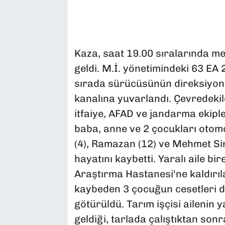
Kaza, saat 19.00 sıralarında m
geldi. M.İ. yönetimindeki 63 EA 
sırada sürücüsünün direksiyon
kanalına yuvarlandı. Çevredekile
itfaiye, AFAD ve jandarma ekiple
baba, anne ve 2 çocukları otom
(4), Ramazan (12) ve Mehmet Sin
hayatını kaybetti. Yaralı aile b
Araştırma Hastanesi'ne kaldırıla
kaybeden 3 çocuğun cesetleri d
götürüldü. Tarım işçisi aileni
geldiği, tarlada çalıştıktan son