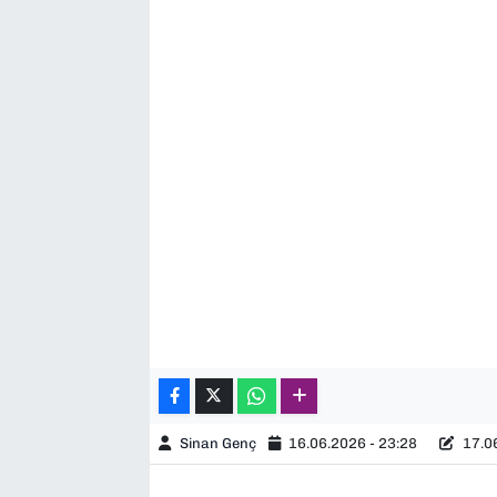
SAĞLIK
SPOR
TEKNOLOJİ
YAŞAM
YEREL YÖNETİMLER
Sinan Genç
16.06.2026 - 23:28
17.06