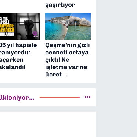
şaşırtıyor
05 yıl hapisle
Çeşme’nin gizli
ranıyordu:
cenneti ortaya
açarken
çıktı! Ne
akalandı!
işletme var ne
ücret…
ükleniyor...