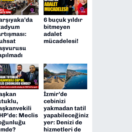
arşıyaka’da
6 buçuk yıldır
tadyum
bitmeyen
artışması:
adalet
uhsat
mücadelesi!
aşvurusu
apılmadı
aşkan
İzmir’de
utuklu,
cebinizi
aşkanvekili
yakmadan tatil
HP’de: Meclis
yapabileceğiniz
oğunluğu
yer: Denizi de
imde?
hizmetleri de