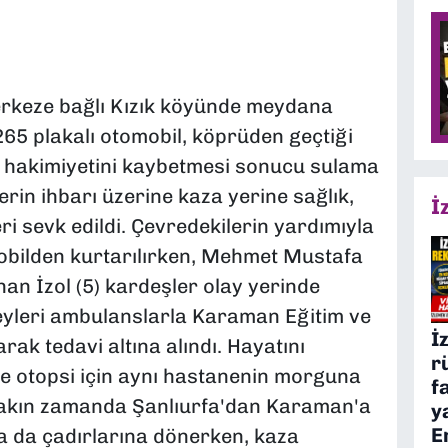
erkeze bağlı Kızık köyünde meydana
265 plakalı otomobil, köprüden geçtiği
 hakimiyetini kaybetmesi sonucu sulama
rin ihbarı üzerine kaza yerine sağlık,
İ
ri sevk edildi. Çevredekilerin yardımıyla
obilden kurtarılırken, Mehmet Mustafa
an İzol (5) kardeşler olay yerinde
ireyleri ambulanslarla Karaman Eğitim ve
İ
rak tedavi altına alındı. Hayatını
r
e otopsi için aynı hastanenin morguna
f
n yakın zamanda Şanlıurfa'dan Karaman'a
y
E
ra da çadırlarına dönerken, kaza