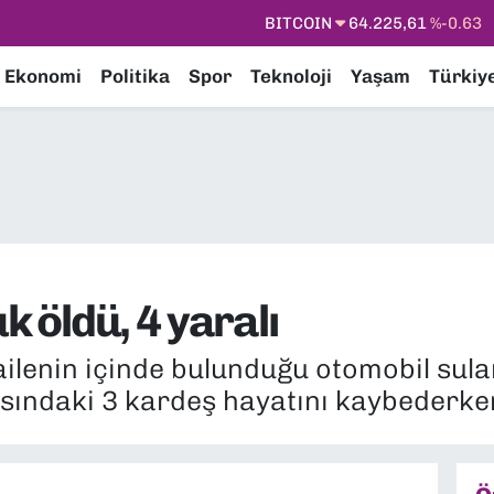
DOLAR
47,6704
%0
EURO
55,0406
%-0.08
Ekonomi
Politika
Spor
Teknoloji
Yaşam
Türkiy
STERLİN
64,2143
%0
GRAM ALTIN
6510.40
%0.45
BİST100
13.799
%70
BITCOIN
64.225,61
%-0.63
k öldü, 4 yaralı
ilenin içinde bulunduğu otomobil sula
asındaki 3 kardeş hayatını kaybederken,