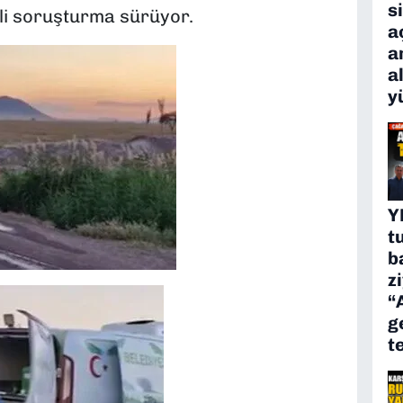
s
lgili soruşturma sürüyor.
a
a
a
y
Y
t
b
z
“
g
t