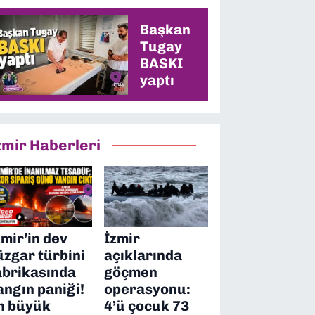
en yüksek oyu
alacağız”
Başkan
Tugay
BASKI
yaptı
zmir Haberleri
zmir’in dev
İzmir
üzgar türbini
açıklarında
abrikasında
göçmen
angın paniği!
operasyonu:
n büyük
4’ü çocuk 73