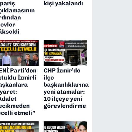
ipariş
kişi yakalandı
çıklamasının
rdından
levler
ükseldi
ENİ Parti’den
CHP İzmir’de
utuklu İzmirli
ilçe
aşkanlara
başkanlıklarına
iyaret:
yeni atamalar:
Adalet
10 ilçeye yeni
ecikmeden
görevlendirme
ecelli etmeli”