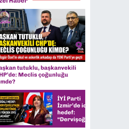
zel Haber
aşkan tutuklu, başkanvekili
HP’de: Meclis çoğunluğu
imde?
İYİ Parti
İzmir’de iddialı
hedef:
“Dervişoğlu’nun
memleketinde