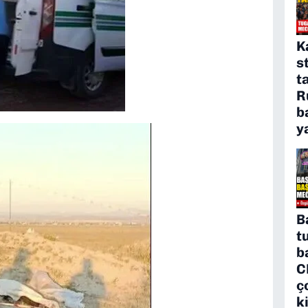
K
s
t
R
b
y
B
t
b
C
ç
k