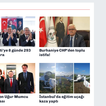
ti'ye 8 günde 293
Burhaniye CHP'den toplu
ira
istifa!
ten Uğur Mumcu
İstanbul'da eğitim uçağı
ası
kaza yaptı