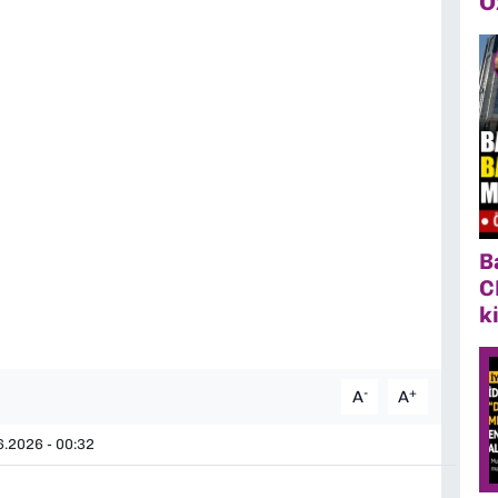
Ö
B
C
k
-
+
A
A
.2026 - 00:32