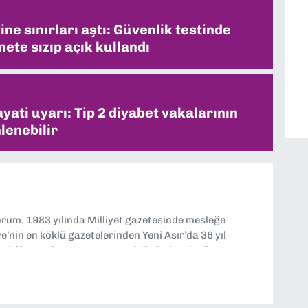
ne sınırları aştı: Güvenlik testinde
ete sızıp açık kullandı
ati uyarı: Tip 2 diyabet vakalarının
lenebilir
yorum. 1983 yılında Milliyet gazetesinde mesleğe
’nin en köklü gazetelerinden Yeni Asır’da 36 yıl
 müdür yardımcısı ve spor müdürü olarak görev
TV’de 7 yıl boyunca programlar hazırlayıp sundum. Şu
'nde editörlük yapıyorum