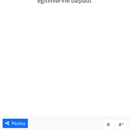
eğitimlerine başladı.
SAĞLIK
SPOR
TEKNOLOJİ
YAŞAM
YEREL YÖNETİMLER
Paylaş
-
+
A
A