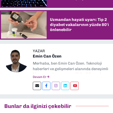
Uzmandan hayati uyarı: Tip 2
diyabet vakalarının yüzde 80'i
önlenebilir
YAZAR
Emin Can Özen
Merhaba, ben Emin Can Özen. Teknoloji
haberleri ve gelişmeleri alanında deneyimli
bir gazeteci ve yazarım. Elektrikli araçlar,
Devam Et
yapay zeka, inovasyon ve sektör trendleri
en çok ilgi duyduğum konular.
Dokuzeylul.com’da yazar olarak görev
yapıyorum. Güncel olayları tarafsız ve
araştırmacı bir bakışla analiz ediyorum.
Bunlar da ilginizi çekebilir
İzmir’den teknoloji dünyasına dair