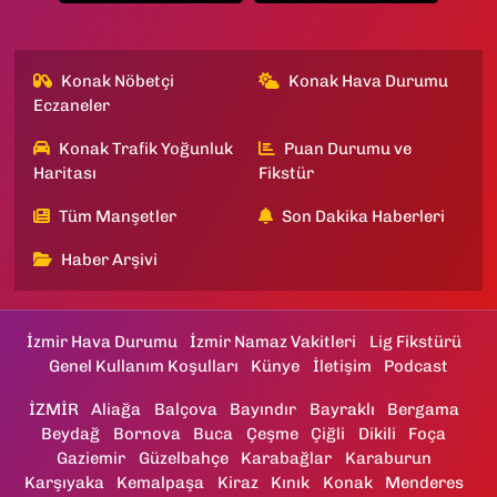
Konak Nöbetçi
Konak Hava Durumu
Eczaneler
Konak Trafik Yoğunluk
Puan Durumu ve
Haritası
Fikstür
Tüm Manşetler
Son Dakika Haberleri
Haber Arşivi
İzmir Hava Durumu
İzmir Namaz Vakitleri
Lig Fikstürü
Genel Kullanım Koşulları
Künye
İletişim
Podcast
İZMİR
Aliağa
Balçova
Bayındır
Bayraklı
Bergama
Beydağ
Bornova
Buca
Çeşme
Çiğli
Dikili
Foça
Gaziemir
Güzelbahçe
Karabağlar
Karaburun
Karşıyaka
Kemalpaşa
Kiraz
Kınık
Konak
Menderes