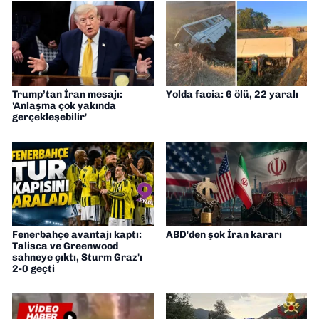
yorumlarımı paylaşıyorum. Takipte kalın!
🚀
Trump’tan İran mesajı:
Yolda facia: 6 ölü, 22 yaralı
'Anlaşma çok yakında
gerçekleşebilir'
Fenerbahçe avantajı kaptı:
ABD'den şok İran kararı
Talisca ve Greenwood
sahneye çıktı, Sturm Graz'ı
2-0 geçti