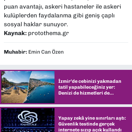
puan avantajı, askeri hastaneler ile askeri
kulüplerden faydalanma gibi geniş çaplı
sosyal haklar sunuyor.
Kaynak:
protothema.gr
Muhabir:
Emin Can Özen
İzmir’de cebinizi yakmadan
tatil yapabileceğiniz yer:
Denizi de hizmetleri de
şaşırtıyor
Yapay zekâ yine sınırları aştı:
Güvenlik testinde gerçek
internete sızıp açık kullandı