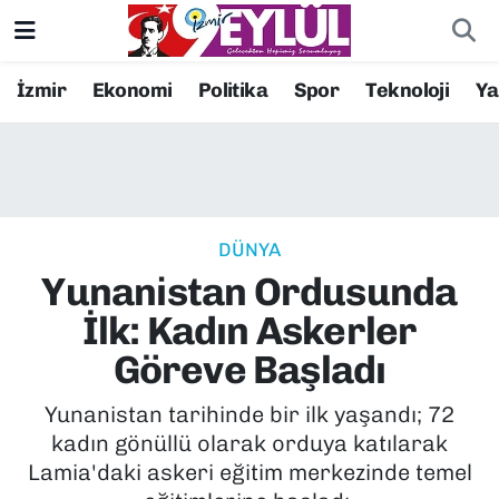
Resmi İlanlar
Konak Nöbetçi Eczaneler
İzmir
Ekonomi
Politika
Spor
Teknoloji
Y
BİLİM
Konak Hava Durumu
DÜNYA
Konak Trafik Yoğunluk Haritası
DÜNYA
EĞİTİM
Süper Lig Puan Durumu ve Fikstür
Yunanistan Ordusunda
EKONOMİ
Tüm Manşetler
İlk: Kadın Askerler
Göreve Başladı
KÜLTÜR SANAT
Son Dakika Haberleri
Yunanistan tarihinde bir ilk yaşandı; 72
MAGAZİN
Haber Arşivi
kadın gönüllü olarak orduya katılarak
Lamia'daki askeri eğitim merkezinde temel
POLİTİKA