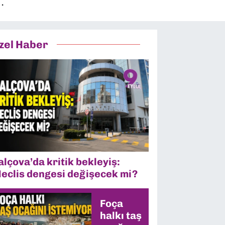
.
zel Haber
alçova’da kritik bekleyiş:
eclis dengesi değişecek mi?
Foça
halkı taş