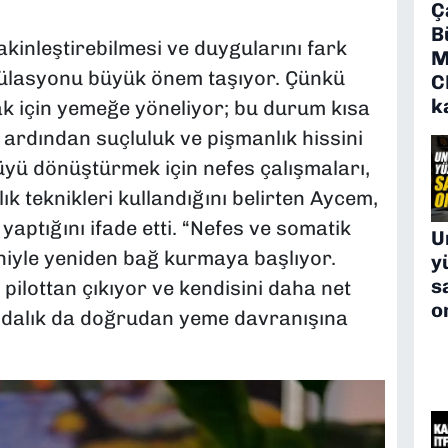
Ç
B
kinleştirebilmesi ve duygularını fark
M
egülasyonu büyük önem taşıyor. Çünkü
C
k
 için yemeğe yöneliyor; bu durum kısa
 ardından suçluluk ve pişmanlık hissini
üyü dönüştürmek için nefes çalışmaları,
ık teknikleri kullandığını belirten Aycem,
aptığını ifade etti. “Nefes ve somatik
U
niyle yeniden bağ kurmaya başlıyor.
y
s
ilottan çıkıyor ve kendisini daha net
o
ndalık da doğrudan yeme davranışına