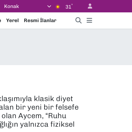
°
Konak
31
e
Yerel
Resmi İlanlar
laşımıyla klasik diyet
lan bir yeni bir felsefe
u olan Aycem, “Ruhu
lığın yalnızca fiziksel