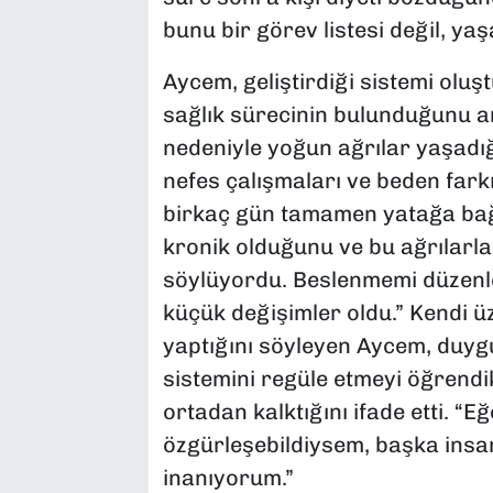
bunu bir görev listesi değil, 
Aycem, geliştirdiği sistemi olu
sağlık sürecinin bulunduğunu an
nedeniyle yoğun ağrılar yaşadığ
nefes çalışmaları ve beden farkın
birkaç gün tamamen yatağa bağ
kronik olduğunu ve bu ağrılar
söylüyordu. Beslenmemi düzenle
küçük değişimler oldu.” Kendi üz
yaptığını söyleyen Aycem, duygu
sistemini regüle etmeyi öğrendi
ortadan kalktığını ifade etti. “E
özgürleşebildiysem, başka insa
inanıyorum.”