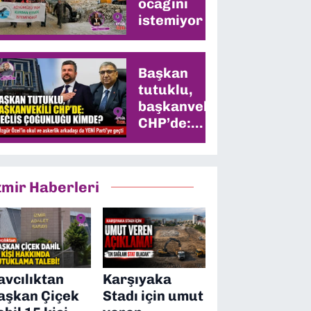
ocağını
istemiyor
Başkan
tutuklu,
başkanvekili
CHP’de:
Meclis
çoğunluğu
kimde?
zmir Haberleri
avcılıktan
Karşıyaka
aşkan Çiçek
Stadı için umut