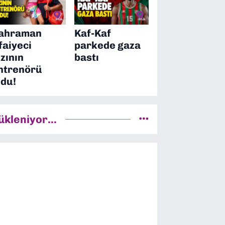
ahraman
Kaf-Kaf
tfaiyeci
parkede gaza
ızının
bastı
ntrenörü
ldu!
ükleniyor...