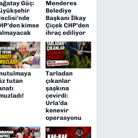
ağatay Güç:
Menderes
üyükşehir
Belediye
eclisi’nde
Başkanı İlkay
HP’den kimse
Çiçek CHP’den
almayacak
ihraç ediliyor
nutulmaya
Tarladan
üz tutan
çıkanlar
anatı
şaşkına
muzladı!
çevirdi:
Urla’da
kenevir
operasyonu