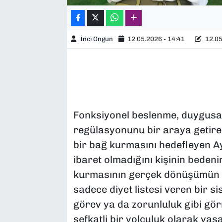
İnci Ongun
12.05.2026 - 14:41
12.05
Fonksiyonel beslenme, duygusal 
regülasyonunu bir araya getirer
bir bağ kurmasını hedefleyen Ay
ibaret olmadığını kişinin bedeni
kurmasının gerçek dönüşümün te
sadece diyet listesi veren bir 
görev ya da zorunluluk gibi görme
şefkatli bir yolculuk olarak yaş