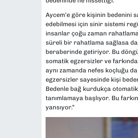
bedeninde ne hissettiği.”
Aycem’e göre kişinin bedenini sa
edebilmesi için sinir sistemi r
insanlar çoğu zaman rahatlamak
süreli bir rahatlama sağlasa da
beraberinde getiriyor. Bu döng
somatik egzersizler ve farkındal
aynı zamanda nefes koçluğu da y
egzersizler sayesinde kişi bede
Bedenle bağ kurdukça otomatik p
tanımlamaya başlıyor. Bu farkı
yansıyor.”