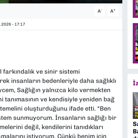
-
+
A
A
.2026 - 17:17
farkındalık ve sinir sistemi
ek insanların bedenleriyle daha sağlıklı
İ
cem, Sağlığın yalnızca kilo vermekten
ni tanımasının ve kendisiyle yeniden bağ
melini oluşturduğunu ifade etti. “Ben
sistem sunmuyorum. İnsanların sağlığı bir
S
lerini değil, kendilerini tanıdıkları
B
amalarını istiyorum. Çünkü benim için