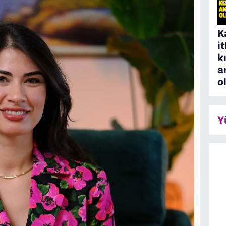
K
i
k
a
o
Y