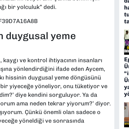
d
ğı bir yolculuk” dedi.
h
t
t
n duygusal yeme
E
kaygı ve kontrol ihtiyacının insanları
Ü
ına yönlendirdiğini ifade eden Aycem,
“
askı hissinin duygusal yeme döngüsünü
Ü
n bir yiyeceğe yöneliyor, onu tüketiyor ve
y
y
im?’ diye kendini sorguluyor. Ya da
iyorum ama neden tekrar yiyorum?’ diyor.
ışıyorum. Çünkü önemli olan sadece o
yiyeceğe yöneldiği ve sonrasında