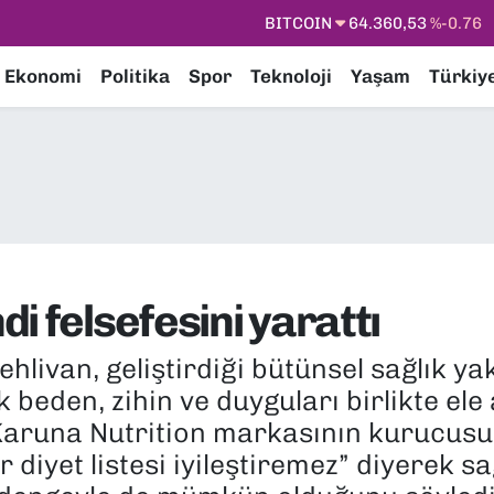
DOLAR
47,7069
%0.17
EURO
55,0265
%0.01
Ekonomi
Politika
Spor
Teknoloji
Yaşam
Türkiy
STERLİN
64,1897
%0.02
GRAM ALTIN
6574.81
%1.44
BİST100
13.887
%64
BITCOIN
64.360,53
%-0.76
i felsefesini yarattı
hlivan, geliştirdiği bütünsel sağlık yak
beden, zihin ve duyguları birlikte ele a
aruna Nutrition⁠ markasının kurucus
diyet listesi iyileştiremez” diyerek sağ