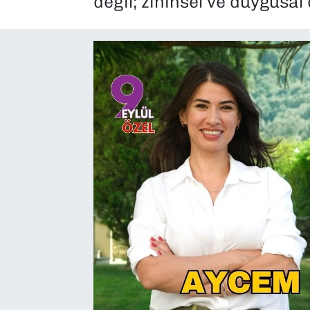
değil; zihinsel ve duygusa
SAĞLIK
SPOR
TEKNOLOJİ
YAŞAM
YEREL YÖNETİMLER