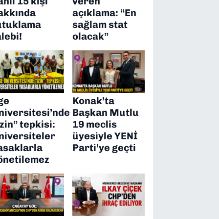
ahil 15 kişi
veren
akkında
açıklama: “En
utuklama
sağlam stat
alebi!
olacak”
ge
Konak’ta
niversitesi’nde
Başkan Mutlu
izin” tepkisi:
19 meclis
niversiteler
üyesiyle YENİ
asaklarla
Parti’ye geçti
önetilemez