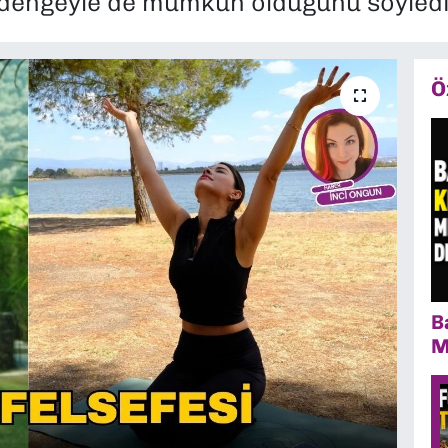
l dengeyle de mümkün olduğunu söyledi
Ö
B
M