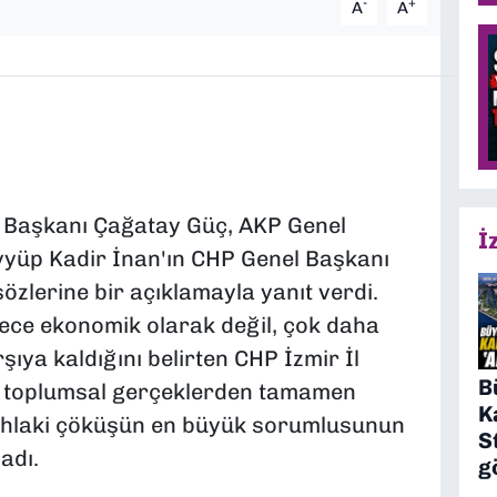
-
+
A
A
İl Başkanı Çağatay Güç, AKP Genel
İ
 Eyyüp Kadir İnan'ın CHP Genel Başkanı
sözlerine bir açıklamayla yanıt verdi.
ece ekonomik olarak değil, çok daha
şıya kaldığını belirten CHP İzmir İl
B
e toplumsal gerçeklerden tamamen
K
 ahlaki çöküşün en büyük sorumlusunun
S
adı.
g