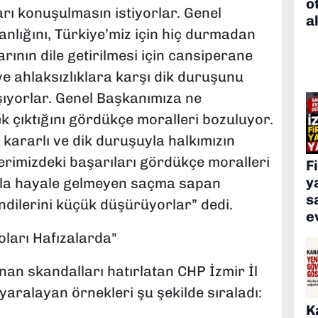
o
arı konuşulmasın istiyorlar. Genel
a
anlığını, Türkiye’miz için hiç durmadan
rının dile getirilmesi için cansiperane
ve ahlaksızlıklara karşı dik duruşunu
ıyorlar. Genel Başkanımıza ne
 çıktığını gördükçe moralleri bozuluyor.
kararlı ve dik duruşuyla halkımızın
erimizdeki başarıları gördükçe moralleri
F
y
kla hayale gelmeyen saçma sapan
s
dilerini küçük düşürüyorlar” dedi.
e
ları Hafızalarda"
an skandalları hatırlatan CHP İzmir İl
yaralayan örnekleri şu şekilde sıraladı:
K