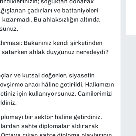
tirdiklerinizin; soğuktan donarak
ağışlanan çadırları ve battaniyeleri
ızarmadı. Bu ahlaksızlığın altında
sunuz.
dırması: Bakanınız kendi şirketinden
an satarken ahlak duygunuz neredeydi?
çlar ve kutsal değerler, siyasetin
evşirme aracı hâline getirildi. Halkımızın
retiniz için kullanıyorsunuz. Camilerimizi
ldiniz.
plomayı bir sektör haline getirdiniz.
llardan sahte diplomalar aldırarak
Ortaya çıkan sahte diploma olaylarının