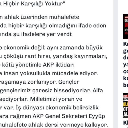
 Hiçbir Karşılığı Yoktur"
ün ahlak üzerinden muhalefete
a hiçbir karşılığı olmadığını ifade eden
nda şu ifadelere yer verdi:
K
ce ekonomik değil; aynı zamanda büyük
g
u çöküşü rant hırsı, yandaş kayırmaları,
d
y
e kötü yönetimle AKP iktidarı
ç
a insan yoksullukla mücadele ediyor.
k
a yaşamaya zorlanıyor. Gençler
b
gençlerimiz çaresiz hissediyorlar. Alfa
ediyorlar. Milletimizi yoran ve
r var. İş dünyası ekonomik belirsizlik
nlara rağmen AKP Genel Sekreteri Eyyüp
K
uhalefete ahlak dersi vermeye kalkıyor.