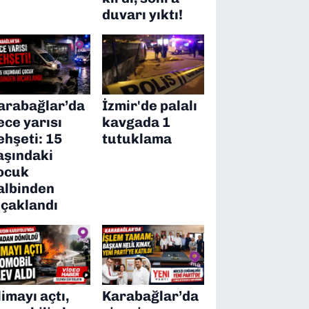
duvarı yıktı!
arabağlar’da
İzmir'de palalı
ece yarısı
kavgada 1
ehşeti: 15
tutuklama
aşındaki
ocuk
albinden
ıçaklandı
limayı açtı,
Karabağlar’da