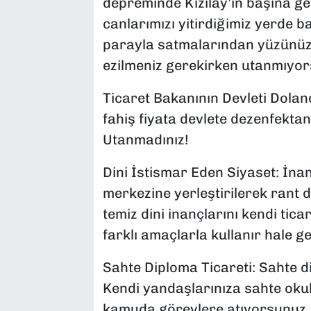
depreminde Kızılay’ın başına ge
canlarımızı yitirdiğimiz yerde b
parayla satmalarından yüzünüz k
ezilmeniz gerekirken utanmıyor
Ticaret Bakanının Devleti Dolan
fahiş fiyata devlete dezenfekt
Utanmadınız!
Dini İstismar Eden Siyaset: İnan
merkezine yerleştirilerek rant d
temiz dini inançlarını kendi tica
farklı amaçlarla kullanır hale ge
Sahte Diploma Ticareti: Sahte di
Kendi yandaşlarınıza sahte oku
kamuda görevlere atıyorsunuz. 