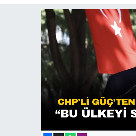
SAĞLIK
SPOR
TEKNOLOJİ
YAŞAM
YEREL YÖNETİMLER