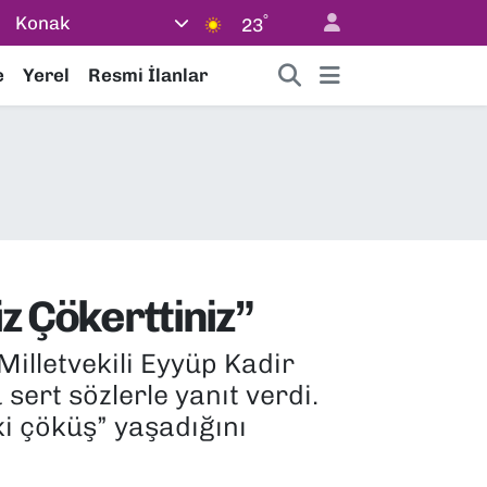
°
Konak
23
e
Yerel
Resmi İlanlar
iz Çökerttiniz”
illetvekili Eyyüp Kadir
ert sözlerle yanıt verdi.
i çöküş” yaşadığını