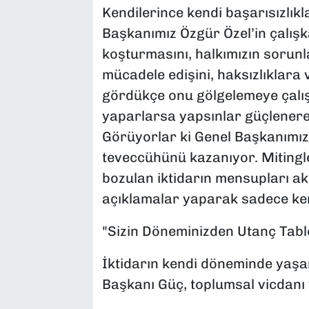
Kendilerince kendi başarısızlıkl
Başkanımız Özgür Özel’in çalışk
koşturmasını, halkımızın sorunla
mücadele edişini, haksızlıklara 
gördükçe onu gölgelemeye çalış
yaparlarsa yapsınlar güçlenerek
Görüyorlar ki Genel Başkanımız 
teveccühünü kazanıyor. Mitingl
bozulan iktidarın mensupları a
açıklamalar yaparak sadece ken
"Sizin Döneminizden Utanç Tablo
İktidarın kendi döneminde yaşan
Başkanı Güç, toplumsal vicdanı 