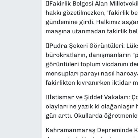
Fakirlik Belgesi Alan Milletve
hakkı gözetilmezken, 'fakirlik bel
gündemine girdi. Halkımız asgari 
maaşına utanmadan fakirlik belg
Pudra Şekeri Görüntüleri: Lük
bürokratların, danışmanların "p
görüntüleri toplum vicdanını der
mensupları parayı nasıl harcaya
fakirlikten kıvranırken iktidar
İstismar ve Şiddet Vakaları: Ç
olayları ne yazık ki olağanlaşır 
gün arttı. Okullarda öğretmenler
Kahramanmaraş Depreminde Kızıl