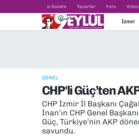
e-Gazete
Yazarlar
Foto
Video
İzmir
Resmi İlanlar
Konak Nöbetçi Eczaneler
BİLİM
Konak Hava Durumu
DÜNYA
Konak Trafik Yoğunluk Haritası
EĞİTİM
Süper Lig Puan Durumu ve Fikstür
GENEL
CHP'li Güç’ten AKP’
EKONOMİ
Tüm Manşetler
CHP İzmir İl Başkanı Çağat
KÜLTÜR SANAT
Son Dakika Haberleri
İnan’ın CHP Genel Başkanı 
MAGAZİN
Haber Arşivi
Güç, Türkiye’nin AKP döne
savundu.
POLİTİKA