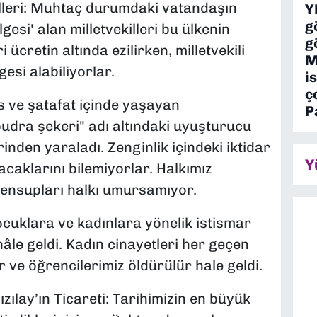
killeri: Muhtaç durumdaki vatandaşın
Y
g
gesi' alan milletvekilleri bu ülkenin
g
ücretin altında ezilirken, milletvekili
M
esi alabiliyorlar.
is
ç
s ve şatafat içinde yaşayan
P
udra şekeri" adı altındaki uyuşturucu
inden yaraladı. Zenginlik içindeki iktidar
Y
caklarını bilemiyorlar. Halkımız
 mensupları halkı umursamıyor.
ocuklara ve kadınlara yönelik istismar
hâle geldi. Kadın cinayetleri her geçen
 ve öğrencilerimiz öldürülür hale geldi.
ay’ın Ticareti: Tarihimizin en büyük