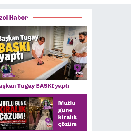
zel Haber
aşkan Tugay BASKI yaptı
Mutlu
güne
kiralık
çözüm