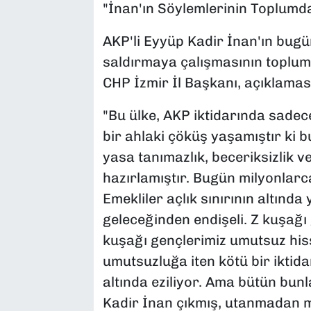
"İnan'ın Söylemlerinin Toplumda
AKP'li Eyyüp Kadir İnan'ın bug
saldırmaya çalışmasının toplumd
CHP İzmir İl Başkanı, açıklaması
"Bu ülke, AKP iktidarında sade
bir ahlaki çöküş yaşamıştır ki b
yasa tanımazlık, beceriksizlik v
hazırlamıştır. Bugün milyonlarc
Emekliler açlık sınırının altınd
geleceğinden endişeli. Z kuşağı 
kuşağı gençlerimiz umutsuz hiss
umutsuzluğa iten kötü bir iktida
altında eziliyor. Ama bütün bu
Kadir İnan çıkmış, utanmadan m