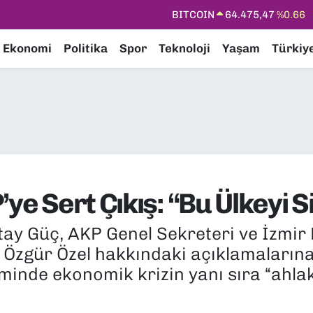
DOLAR
47,5971
%0.05
EURO
55,1336
%0.18
Ekonomi
Politika
Spor
Teknoloji
Yaşam
Türkiy
STERLİN
64,2534
%0.22
GRAM ALTIN
6518.23
%0.39
BİST100
13.703
%0
BITCOIN
64.475,47
%0.66
ye Sert Çıkış: “Bu Ülkeyi S
ay Güç, AKP Genel Sekreteri ve İzmir M
Özgür Özel hakkındaki açıklamalarına s
minde ekonomik krizin yanı sıra “ahlak