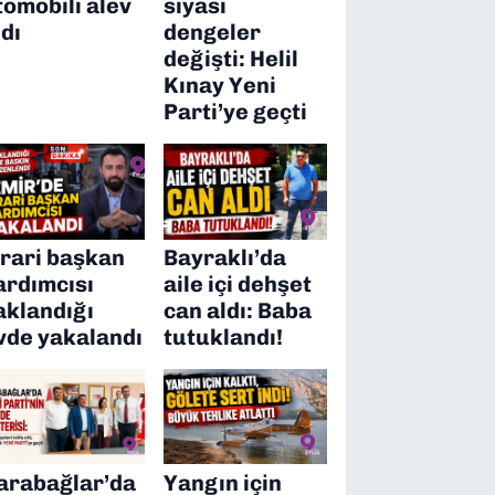
tomobili alev
siyasi
ldı
dengeler
değişti: Helil
Kınay Yeni
Parti’ye geçti
irari başkan
Bayraklı’da
ardımcısı
aile içi dehşet
aklandığı
can aldı: Baba
vde yakalandı
tutuklandı!
arabağlar’da
Yangın için