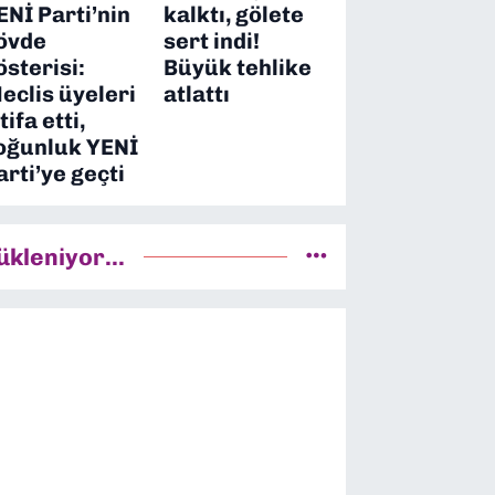
ENİ Parti’nin
kalktı, gölete
övde
sert indi!
österisi:
Büyük tehlike
eclis üyeleri
atlattı
tifa etti,
oğunluk YENİ
arti’ye geçti
ükleniyor...