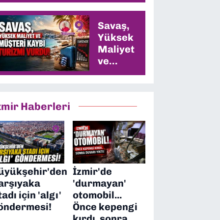
Savaş,
Yüksek
Maliyet
ve
Müşteri
Kaybı
Turizmi
zmir Haberleri
Vurdu
üyükşehir'den
İzmir'de
arşıyaka
'durmayan'
tadı için 'algı'
otomobil...
öndermesi!
Önce kepengi
kırdı, sonra