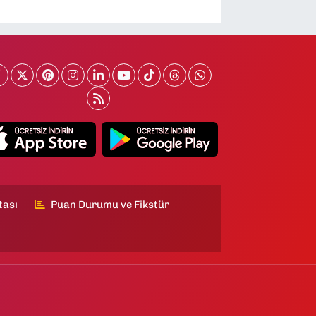
tası
Puan Durumu ve Fikstür