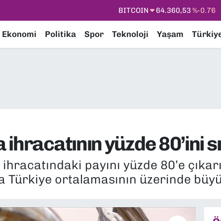
DOLAR
47,7069
%0.17
EURO
55,0265
%0.01
Ekonomi
Politika
Spor
Teknoloji
Yaşam
Türkiy
STERLİN
64,1897
%0.02
GRAM ALTIN
6618.49
%2.12
BİST100
13.887
%64
BITCOIN
64.360,53
%-0.76
ihracatının yüzde 80’ini sı
ihracatındaki payını yüzde 80’e çıkarır
la Türkiye ortalamasının üzerinde büy