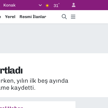
°
Konak
31
e
Yerel
Resmi İlanlar
rtladı
ken, yılın ilk beş ayında
üme kaydetti.