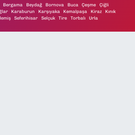
Bergama
Beydağ
Bornova
Buca
Çeşme
Çiğli
ğlar
Karaburun
Karşıyaka
Kemalpaşa
Kiraz
Kınık
demiş
Seferihisar
Selçuk
Tire
Torbalı
Urla