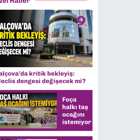
zel Haber
alçova’da kritik bekleyiş:
eclis dengesi değişecek mi?
Foça
halkı taş
ocağını
istemiyor