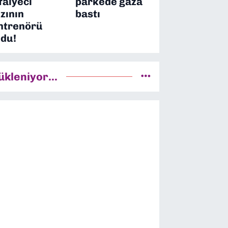
tfaiyeci
parkede gaza
ızının
bastı
ntrenörü
ldu!
ükleniyor...