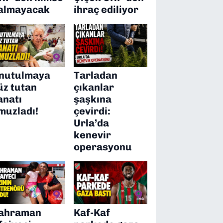
almayacak
ihraç ediliyor
nutulmaya
Tarladan
üz tutan
çıkanlar
anatı
şaşkına
muzladı!
çevirdi:
Urla’da
kenevir
operasyonu
ahraman
Kaf-Kaf