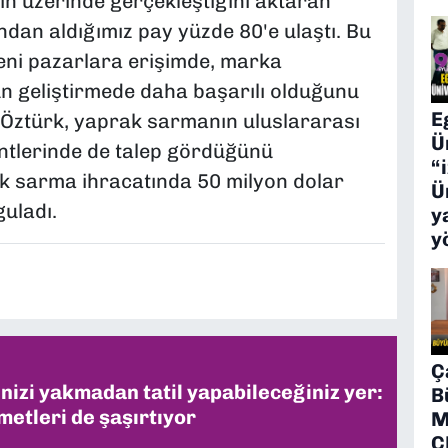
n üzerinde gerçekleştiğini aktaran
dan aldığımız pay yüzde 80'e ulaştı. Bu
yeni pazarlara erişimde, marka
n geliştirmede daha başarılı olduğunu
E
ı. Öztürk, yaprak sarmanın uluslararası
Ü
ntlerinde de talep gördüğünü
“
k sarma ihracatında 50 milyon dolar
Ü
guladı.
y
y
Ç
inizi yakmadan tatil yapabileceğiniz yer:
B
metleri de şaşırtıyor
M
C