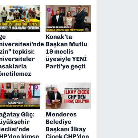
ge
Konak’ta
niversitesi’nde
Başkan Mutlu
izin” tepkisi:
19 meclis
niversiteler
üyesiyle YENİ
asaklarla
Parti’ye geçti
önetilemez
ağatay Güç:
Menderes
üyükşehir
Belediye
eclisi’nde
Başkanı İlkay
HP’den kimse
Çiçek CHP’den