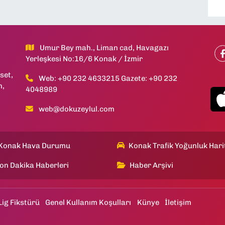
Umur Bey mah., Liman cad, Havagazı
Yerleşkesi No:16/6 Konak / İzmir
set,
Web: +90 232 4633215 Gazete: +90 232
h,
4048989
web@dokuzeylul.com
Konak Hava Durumu
Konak Trafik Yoğunluk Hari
on Dakika Haberleri
Haber Arşivi
Lig Fikstürü
Genel Kullanım Koşulları
Künye
İletişim