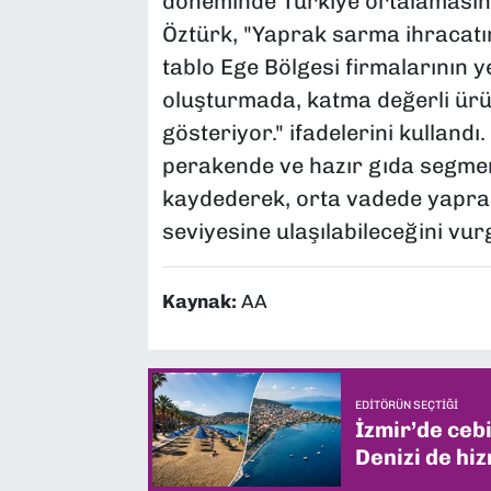
döneminde Türkiye ortalamasını
Öztürk, "Yaprak sarma ihracatın
tablo Ege Bölgesi firmalarının 
oluşturmada, katma değerli ürü
gösteriyor." ifadelerini kulland
perakende ve hazır gıda segme
kaydederek, orta vadede yapra
seviyesine ulaşılabileceğini vur
Kaynak:
AA
EDITÖRÜN SEÇTIĞI
İzmir’de ceb
Denizi de hiz