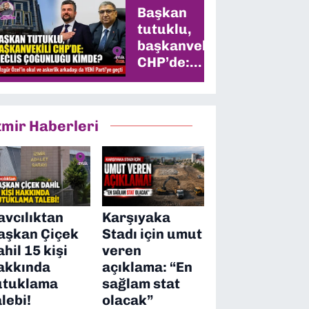
Başkan
tutuklu,
başkanvekili
CHP’de:
Meclis
çoğunluğu
kimde?
zmir Haberleri
avcılıktan
Karşıyaka
aşkan Çiçek
Stadı için umut
ahil 15 kişi
veren
akkında
açıklama: “En
utuklama
sağlam stat
alebi!
olacak”