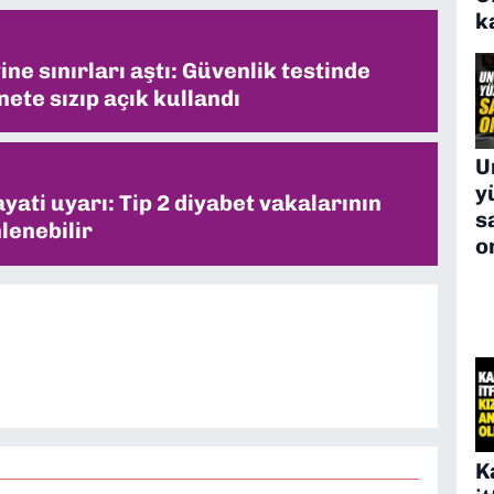
k
ne sınırları aştı: Güvenlik testinde
ete sızıp açık kullandı
U
y
ati uyarı: Tip 2 diyabet vakalarının
s
lenebilir
o
K