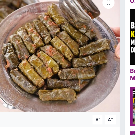
Ö
B
M
-
+
A
A