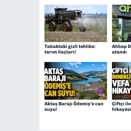
Tabaktaki gizli tehlike:
Ahbap D
tarım ilaçları!
atandı
Aktaş Barajı Ödemiş’e can
Çiftçi il
suyu!
hikayesi