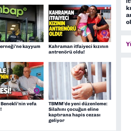
i
k
a
o
Y
erneği’ne kayyum
Kahraman itfaiyeci kızının
antrenörü oldu!
e Benekli’nin vefa
TBMM’de yeni düzenleme:
!
Silahını çocuğun eline
kaptırana hapis cezası
geliyor