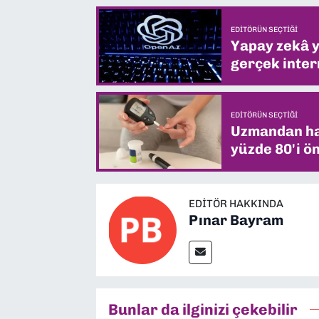
EDITÖRÜN SEÇTIĞI
Yapay zekâ yi
gerçek intern
EDITÖRÜN SEÇTIĞI
Uzmandan hay
yüzde 80'i ön
EDITÖR HAKKINDA
Pınar Bayram
Bunlar da ilginizi çekebilir