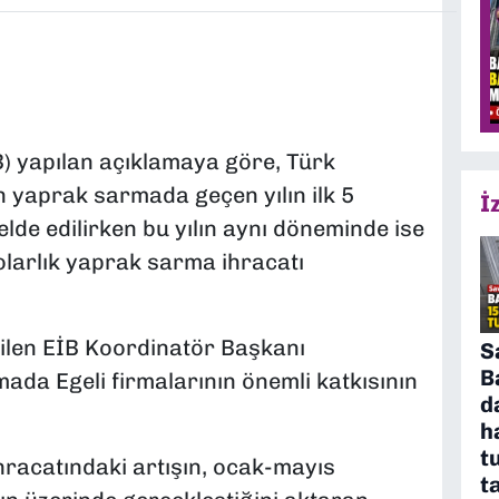
B) yapılan açıklamaya göre, Türk
n yaprak sarmada geçen yılın ilk 5
İ
elde edilirken bu yılın aynı döneminde ise
olarlık yaprak sarma ihracatı
ilen EİB Koordinatör Başkanı
S
B
a Egeli firmalarının önemli katkısının
d
h
t
racatındaki artışın, ocak-mayıs
t