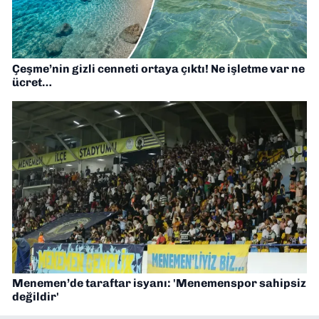
Çeşme’nin gizli cenneti ortaya çıktı! Ne işletme var ne
ücret…
Menemen’de taraftar isyanı: 'Menemenspor sahipsiz
değildir'