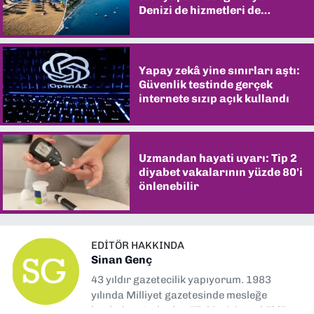
Denizi de hizmetleri de
şaşırtıyor
Yapay zekâ yine sınırları aştı:
Güvenlik testinde gerçek
internete sızıp açık kullandı
Uzmandan hayati uyarı: Tip 2
diyabet vakalarının yüzde 80'i
önlenebilir
EDITÖR HAKKINDA
Sinan Genç
43 yıldır gazetecilik yapıyorum. 1983
yılında Milliyet gazetesinde mesleğe
başladım. Ardından Türkiye’nin en köklü