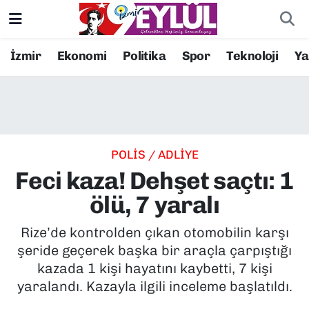
Resmi İlanlar
Konak Nöbetçi Eczaneler
İzmir
Ekonomi
Politika
Spor
Teknoloji
Y
BİLİM
Konak Hava Durumu
DÜNYA
Konak Trafik Yoğunluk Haritası
POLİS / ADLİYE
EĞİTİM
Süper Lig Puan Durumu ve Fikstür
Feci kaza! Dehşet saçtı: 1
EKONOMİ
Tüm Manşetler
ölü, 7 yaralı
KÜLTÜR SANAT
Son Dakika Haberleri
Rize’de kontrolden çıkan otomobilin karşı
şeride geçerek başka bir araçla çarpıştığı
MAGAZİN
Haber Arşivi
kazada 1 kişi hayatını kaybetti, 7 kişi
yaralandı. Kazayla ilgili inceleme başlatıldı.
POLİTİKA