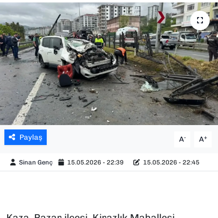
SAĞLIK
SPOR
TEKNOLOJİ
YAŞAM
YEREL YÖNETİMLER
Paylaş
-
+
A
A
Sinan Genç
15.05.2026 - 22:39
15.05.2026 - 22:45
Kaza, Pazar ilçesi, Kirazlık Mahallesi,