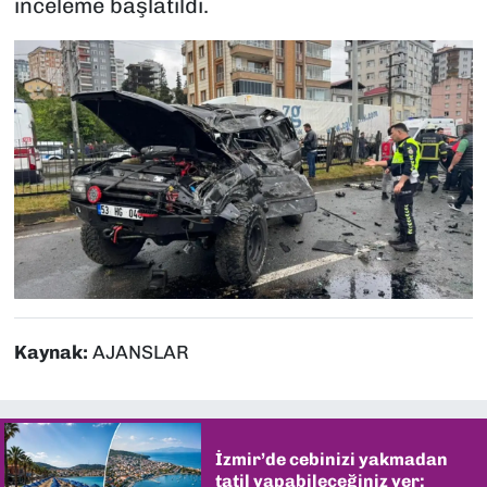
inceleme başlatıldı.
Kaynak:
AJANSLAR
İzmir’de cebinizi yakmadan
tatil yapabileceğiniz yer: