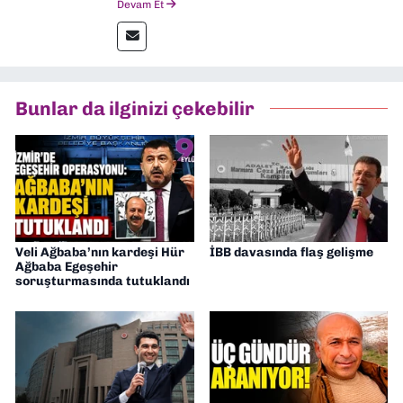
Devam Et
gazetelerinden Yeni Asır’da 36 yıl boyunca
muhabir, editör, müdür yardımcısı ve spor
müdürü olarak görev yaptım. Ayrıca Yeni
Asır TV’de 7 yıl boyunca programlar
hazırlayıp sundum. Şu anda Dokuz Eylül
Bunlar da ilginizi çekebilir
Gazetesi'nde editörlük yapıyorum
Veli Ağbaba’nın kardeşi Hür
İBB davasında flaş gelişme
Ağbaba Egeşehir
soruşturmasında tutuklandı