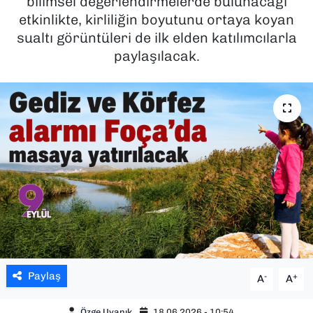
bilimsel değerlendirmelerde bulunacağı
etkinlikte, kirliliğin boyutunu ortaya koyan
SAĞLIK
sualtı görüntüleri de ilk elden katılımcılarla
paylaşılacak.
SPOR
TEKNOLOJİ
YAŞAM
YEREL YÖNETİMLER
Paylaş
-
+
A
A
Özge Uyanık
18.06.2026 - 10:54