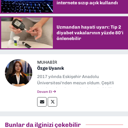
internete sızıp açık kullandı
Uzmandan hayati uyarı: Tip 2
diyabet vakalarının yüzde 80'i
önlenebilir
MUHABIR
Özge Uyanık
2017 yılında Eskişehir Anadolu
Üniversitesi'nden mezun oldum. Çeşitli
yerel ve ulusal gazetelerde muhabirlik
Devam Et
yaptım. Özellikle emek, çevre, kent ve insan
hakları alanlarında haberler üretmeye
odaklanıyorum.
Bunlar da ilginizi çekebilir