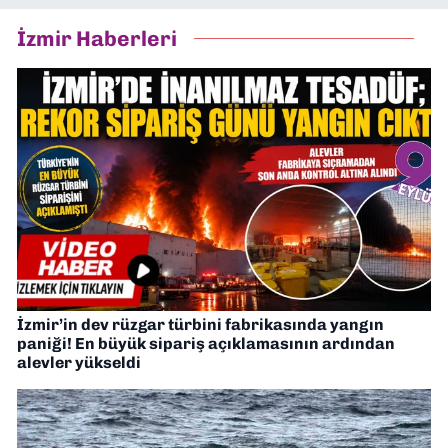
İzmir Haberleri
İzmir’in dev rüzgar türbini fabrikasında yangın
paniği! En büyük sipariş açıklamasının ardından
alevler yükseldi