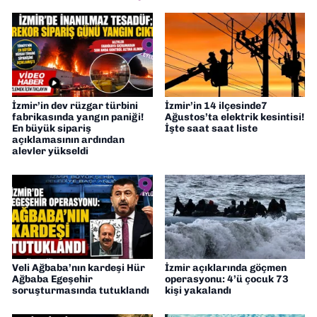
İzmir’in dev rüzgar türbini
İzmir’in 14 ilçesinde7
fabrikasında yangın paniği!
Ağustos’ta elektrik kesintisi!
En büyük sipariş
İşte saat saat liste
açıklamasının ardından
alevler yükseldi
Veli Ağbaba’nın kardeşi Hür
İzmir açıklarında göçmen
Ağbaba Egeşehir
operasyonu: 4’ü çocuk 73
soruşturmasında tutuklandı
kişi yakalandı