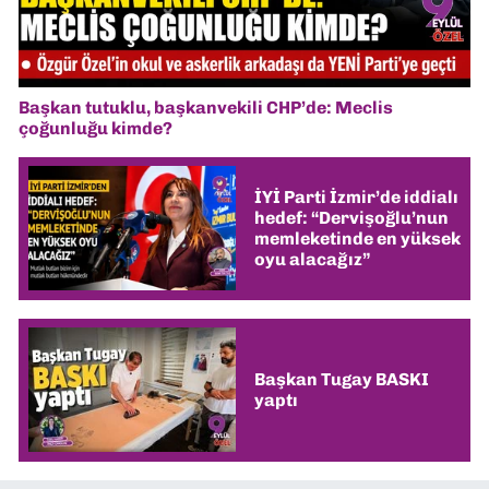
Başkan tutuklu, başkanvekili CHP’de: Meclis
çoğunluğu kimde?
İYİ Parti İzmir’de iddialı
hedef: “Dervişoğlu’nun
memleketinde en yüksek
oyu alacağız”
Başkan Tugay BASKI
yaptı