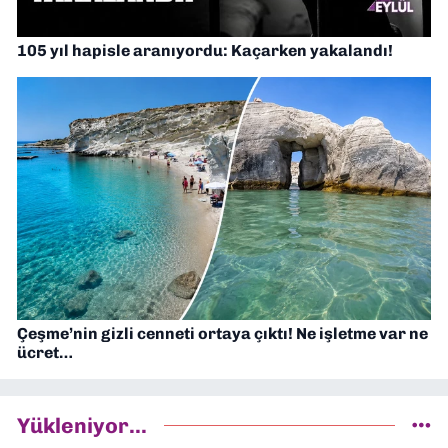
105 yıl hapisle aranıyordu: Kaçarken yakalandı!
Çeşme’nin gizli cenneti ortaya çıktı! Ne işletme var ne
ücret…
Yükleniyor...