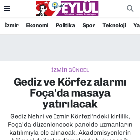
Resmi İlanlar
Konak Nöbetçi Eczaneler
İzmir
Ekonomi
Politika
Spor
Teknoloji
Y
BİLİM
Konak Hava Durumu
DÜNYA
Konak Trafik Yoğunluk Haritası
İZMİR GÜNCEL
EĞİTİM
Süper Lig Puan Durumu ve Fikstür
Gediz ve Körfez alarmı
EKONOMİ
Tüm Manşetler
Foça'da masaya
yatırılacak
KÜLTÜR SANAT
Son Dakika Haberleri
Gediz Nehri ve İzmir Körfezi'ndeki kirlilik,
MAGAZİN
Haber Arşivi
Foça'da düzenlenecek panelde uzmanların
katılımıyla ele alınacak. Akademisyenlerin
POLİTİKA