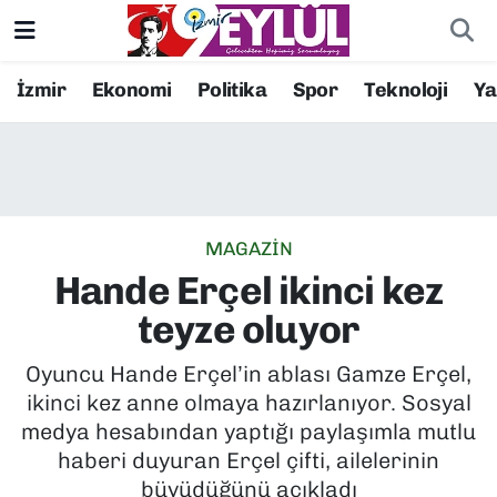
Resmi İlanlar
Konak Nöbetçi Eczaneler
İzmir
Ekonomi
Politika
Spor
Teknoloji
Y
BİLİM
Konak Hava Durumu
DÜNYA
Konak Trafik Yoğunluk Haritası
MAGAZİN
EĞİTİM
Süper Lig Puan Durumu ve Fikstür
Hande Erçel ikinci kez
EKONOMİ
Tüm Manşetler
teyze oluyor
KÜLTÜR SANAT
Son Dakika Haberleri
Oyuncu Hande Erçel’in ablası Gamze Erçel,
ikinci kez anne olmaya hazırlanıyor. Sosyal
MAGAZİN
Haber Arşivi
medya hesabından yaptığı paylaşımla mutlu
haberi duyuran Erçel çifti, ailelerinin
POLİTİKA
büyüdüğünü açıkladı