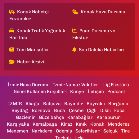
Konak Nöbetçi
Konak Hava Durumu
Eczaneler
Konak Trafik Yoğunluk
Puan Durumu ve
Haritası
Fikstür
Tüm Manşetler
Son Dakika Haberleri
Haber Arşivi
İzmir Hava Durumu
İzmir Namaz Vakitleri
Lig Fikstürü
Genel Kullanım Koşulları
Künye
İletişim
Podcast
İZMİR
Aliağa
Balçova
Bayındır
Bayraklı
Bergama
Beydağ
Bornova
Buca
Çeşme
Çiğli
Dikili
Foça
Gaziemir
Güzelbahçe
Karabağlar
Karaburun
Karşıyaka
Kemalpaşa
Kiraz
Kınık
Konak
Menderes
Menemen
Narlıdere
Ödemiş
Seferihisar
Selçuk
Tire
Torbalı
Urla