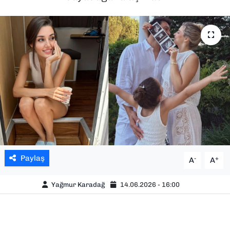
SAĞLIK
SPOR
TEKNOLOJİ
YAŞAM
YEREL YÖNETİMLER
Paylaş
-
+
A
A
Yağmur Karadağ
14.06.2026 - 16:00