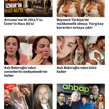
Arizona’nın Hi JOLLY’si,
Beyoncé Türkiye’de
İzmir’in Hacı Ali'si
mahkemelik olmuş: Yargıtay
kararları ortaya çıktı
Aslı Bekiroğlu’ndan
Aslı Bekiroğlu'ndan kötü
sevenlerini endişelendiren
haber
haber