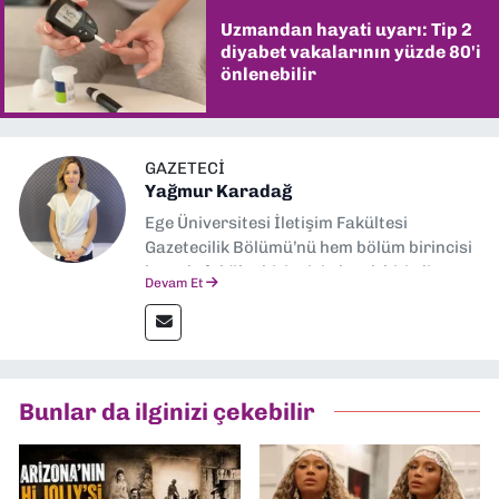
Uzmandan hayati uyarı: Tip 2
diyabet vakalarının yüzde 80'i
önlenebilir
GAZETECI
Yağmur Karadağ
Ege Üniversitesi İletişim Fakültesi
Gazetecilik Bölümü’nü hem bölüm birincisi
hem de fakülte birincisi olarak bitirdim.
Devam Et
Ardından Ege Üniversitesi'nde “Siyasal
İletişim” üzerine yüksek lisans eğitimimi
tamamladım. Halen aynı anabilim dalında
“İklim Krizi Haberciliği” üzerine doktora
eğitimim sürüyor. 9 Eylül'de “Haber
Bunlar da ilginizi çekebilir
Müdürü” olarak görev almaktayım. Hak
odaklı haberciliğe dair çalışmalar
yapıyorum