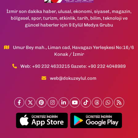
İzmir son dakika haber, ulusal, ekonomi, siyaset, magazin,
bölgesel, spor, turizm, etkinlik, tarih, bilim, teknoloji ve
güncel haberler için 9 Eylül Medya Grubu
Umur Bey mah., Liman cad, Havagazı Yerleşkesi No:16/6
Konak / İzmir
Web: +90 232 4633215 Gazete: +90 232 4048989
web@dokuzeylul.com