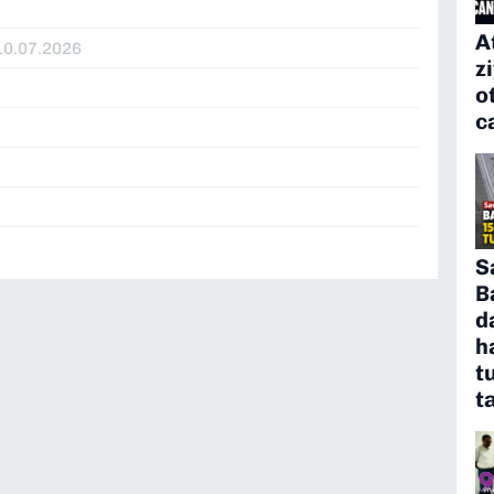
A
10.07.2026
z
o
c
S
B
d
h
t
t