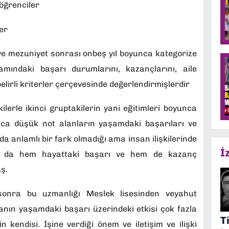
öğrenciler
ler
ve mezuniyet sonrası onbeş yıl boyunca kategorize
şamındaki başarı durumlarını, kazançlarını, aile
belirli kriterler çerçevesinde değerlendirmişlerdir
lerle ikinci gruptakilerin yani eğitimleri boyunca
unca düşük not alanların yaşamdaki başarıları ve
da anlamlı bir fark olmadığı ama insan ilişkilerinde
İ
uba da hem hayattaki başarı ve hem de kazanç
ş.
sonra bu uzmanlığı Meslek lisesinden veyahut
nın yaşamdaki başarı üzerindeki etkisi çok fazla
T
 kendisi. İşine verdiği önem ve iletişim ve ilişki