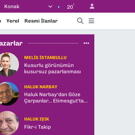
°
Konak
20
e
Yerel
Resmi İlanlar
azarlar
MELIS İSTANBULLU
Kusurlu görünümün
kusursuz pazarlanması
HALUK NARBAY
Haluk Narbay'dan Göze
Çarpanlar... Etimesgut'ta
Şok Tutuklama ve
Ankara'da Şam Zirvesi!
HALUK IŞIK
Fikr-i Takip