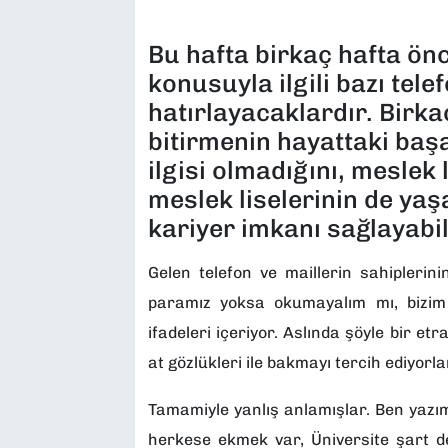
SAĞLIK
Bu hafta birkaç hafta ön
konusuyla ilgili bazı tele
SPOR
hatırlayacaklardır. Birka
bitirmenin hayattaki başa
TEKNOLOJİ
ilgisi olmadığını, meslek 
YAŞAM
meslek liselerinin de yaşam
kariyer imkanı sağlayabil
YEREL YÖNETİMLER
Gelen telefon ve maillerin sahiplerini
paramız yoksa okumayalım mı, bizim
ifadeleri içeriyor. Aslında şöyle bir 
at gözlükleri ile bakmayı tercih ediyorla
Tamamiyle yanlış anlamışlar. Ben yazımd
herkese ekmek var, Üniversite şart d