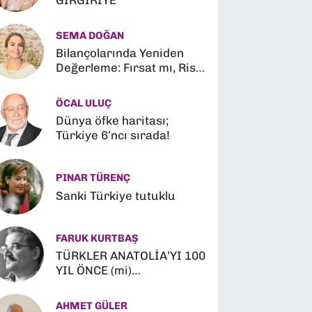
GIRGIRİYE
SEMA DOĞAN
Bilançolarında Yeniden
Değerleme: Fırsat mı, Risk
mi?
ÖCAL ULUÇ
Dünya öfke haritası;
Türkiye 6’ncı sırada!
PINAR TÜRENÇ
Sanki Türkiye tutuklu
FARUK KURTBAŞ
TÜRKLER ANATOLİA’YI 100
YIL ÖNCE (mi)
FETHETMİŞLER (?)
AHMET GÜLER