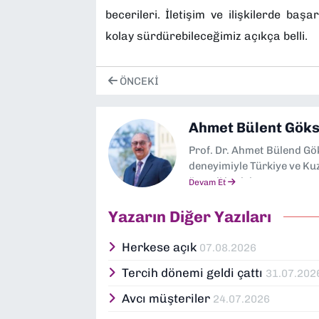
becerileri. İletişim ve ilişkilerde baş
kolay sürdürebileceğimiz açıkça belli.
ÖNCEKI
Ahmet Bülent Göks
Prof. Dr. Ahmet Bülend Gö
deneyimiyle Türkiye ve Ku
önemli katkılar sunmuş sa
Devam Et
başlayan akademik kariyeri
yöneticilik görevleriyle t
Yazarın Diğer Yazıları
rektörü olarak bilim dün
alanında uzmanlaşan Göks
Herkese açık
07.08.2026
İzmir’deki çeşitli sivil to
Tercih dönemi geldi çattı
31.07.202
ödül ve plaketle onurlandı
halkla ilişkiler alanlarında
Avcı müşteriler
24.07.2026