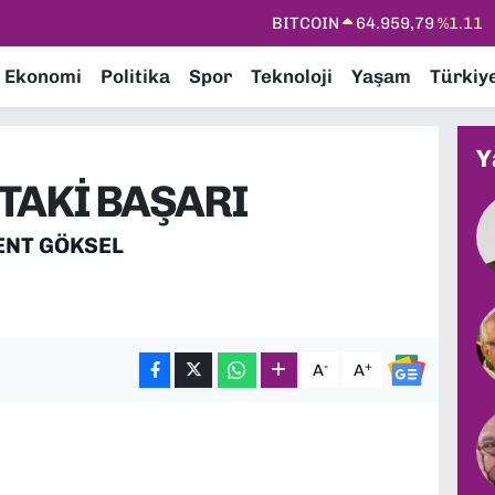
DOLAR
47,7436
%0.18
EURO
55,2510
%0.32
Ekonomi
Politika
Spor
Teknoloji
Yaşam
Türkiy
STERLİN
64,4811
%0.38
GRAM ALTIN
6660.55
%0.03
Y
BİST100
13.779
%-14
TAKİ BAŞARI
BITCOIN
64.959,79
%1.11
ENT GÖKSEL
-
+
A
A