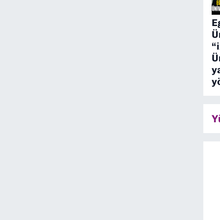
E
Ü
“
Ü
y
y
Y