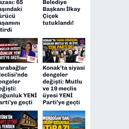
azası: 65
Belediye
aşındaki
Başkanı İlkay
ürücü
Çiçek
aşamını
tutuklandı!
itirdi
arabağlar
Konak’ta siyasi
eclisi’nde
dengeler
engeler
değişti: Mutlu
eğişti:
ve 19 meclis
oğunluk YENİ
üyesi YENİ
arti’ye geçti
Parti’ye geçti