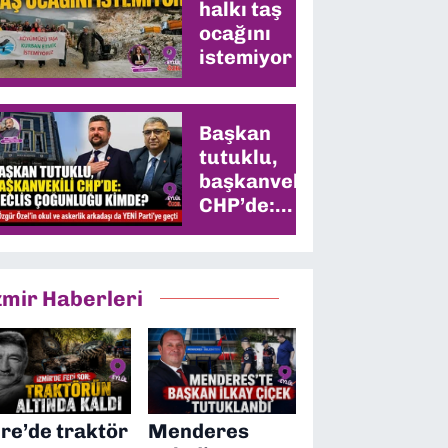
halkı taş
ocağını
istemiyor
Başkan
tutuklu,
başkanvekili
CHP’de:
Meclis
çoğunluğu
kimde?
zmir Haberleri
ire’de traktör
Menderes