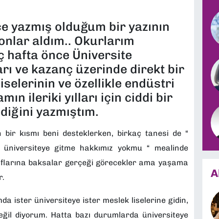
ce yazmış olduğum bir yazının
fonlar aldım.. Okurlarım
ç hafta önce Üniversite
rı ve kazanç üzerinde direkt bir
liselerinin ve özellikle endüstri
ın ileriki yılları için ciddi bir
diğini yazmıştım.
n bir kısmı beni desteklerken, birkaç tanesi de “
 üniversiteye gitme hakkımız yokmu “ mealinde
etraflarına baksalar gerçeği görecekler ama yaşama
A
r.
a ister üniversiteye ister meslek liselerine gidin,
eğil diyorum. Hatta bazı durumlarda üniversiteye