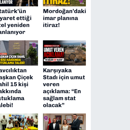
tatürk’ün
Mordoğan’daki
iyaret ettiği
imar planına
tel yeniden
itiraz!
anlanıyor
avcılıktan
Karşıyaka
aşkan Çiçek
Stadı için umut
ahil 15 kişi
veren
akkında
açıklama: “En
utuklama
sağlam stat
alebi!
olacak”