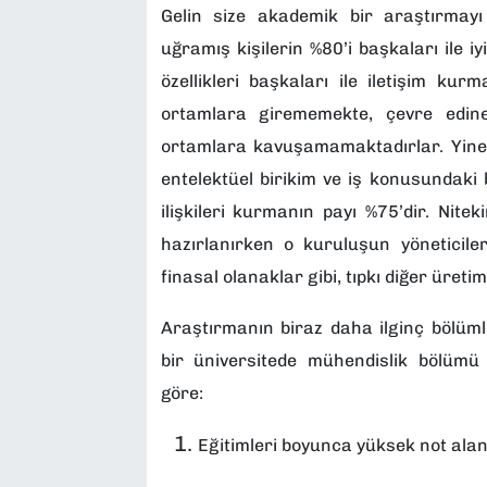
Gelin size akademik bir araştırmayı
uğramış kişilerin %80’i başkaları ile iy
özellikleri başkaları ile iletişim ku
ortamlara girememekte, çevre edine
ortamlara kavuşamamaktadırlar. Yine
entelektüel birikim ve iş konusundaki b
ilişkileri kurmanın payı %75’dir. Nite
hazırlanırken o kuruluşun yöneticileri
finasal olanaklar gibi, tıpkı diğer üretim 
Araştırmanın biraz daha ilginç bölüm
bir üniversitede mühendislik bölümü 
göre:
Eğitimleri boyunca yüksek not alan