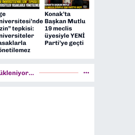
ge
Konak’ta
niversitesi’nde
Başkan Mutlu
izin” tepkisi:
19 meclis
niversiteler
üyesiyle YENİ
asaklarla
Parti’ye geçti
önetilemez
ükleniyor...