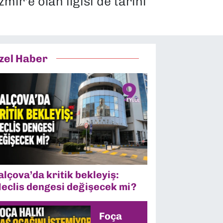
mir'e olan ilgisi de tarihi
zel Haber
alçova’da kritik bekleyiş:
eclis dengesi değişecek mi?
Foça