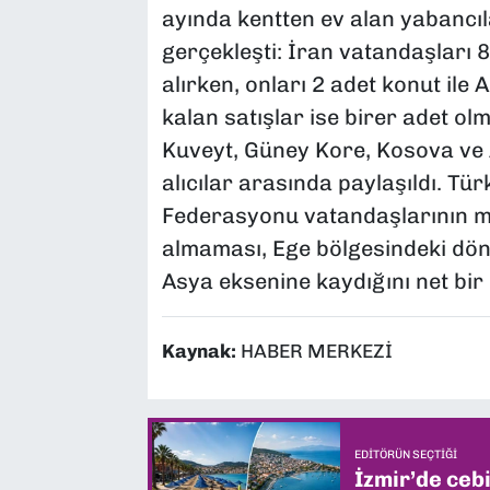
ayında kentten ev alan yabancıl
gerçekleşti: İran vatandaşları 8
alırken, onları 2 adet konut ile 
kalan satışlar ise birer adet o
Kuveyt, Güney Kore, Kosova ve A
alıcılar arasında paylaşıldı. Tü
Federasyonu vatandaşlarının ma
almaması, Ege bölgesindeki dön
Asya eksenine kaydığını net bir 
Kaynak:
HABER MERKEZİ
EDITÖRÜN SEÇTIĞI
İzmir’de ceb