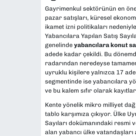
Gayrimenkul sektörünün en öneml
pazar satışları, küresel ekonom
ikamet izni politikaları nedeni
Yabancılara Yapılan Satış Sayıla
genelinde
yabancılara konut sa
adede kadar çekildi. Bu dönemde
radarından neredeyse tamamen ç
uyruklu kişilere yalnızca 17 adet
segmentinde ise yabancılara yöne
ve bu kalem sıfır olarak kayıtlar
Kente yönelik mikro milliyet dağı
tablo karşımıza çıkıyor. Ülke U
Sayıları dokümanındaki resmi v
alan yabancı ülke vatandaşları a