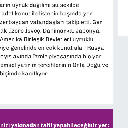
arın uyruk dağılımı şu şekilde
 adet konut ile listenin başında yer
Azerbaycan vatandaşları takip etti. Geri
lmak üzere İsveç, Danimarka, Japonya,
merika Birleşik Devletleri uyruklu
rkiye genelinde en çok konut alan Rusya
yıs ayında İzmir piyasasında hiç yer
emsel yatırım tercihlerinin Orta Doğu ve
biçimde kanıtlıyor.
inizi yakmadan tatil yapabileceğiniz yer: