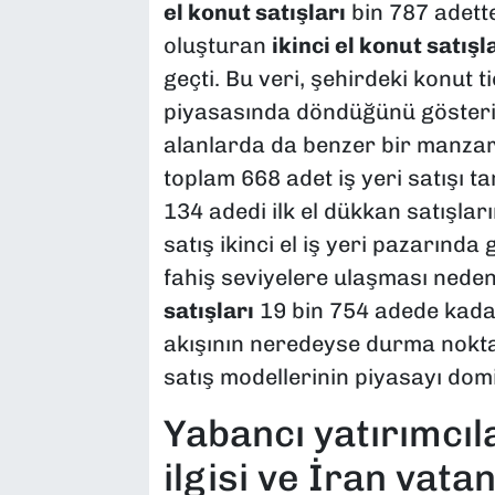
el konut satışları
bin 787 adette
oluşturan
ikinci el konut satışl
geçti. Bu veri, şehirdeki konut ti
piyasasında döndüğünü gösteriyo
alanlarda da benzer bir manzar
toplam 668 adet iş yeri satışı t
134 adedi ilk el dükkan satışla
satış ikinci el iş yeri pazarında
fahiş seviyelere ulaşması neden
satışları
19 bin 754 adede kadar 
akışının neredeyse durma noktası
satış modellerinin piyasayı domi
Yabancı yatırımcıl
ilgisi ve İran vatan