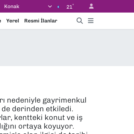
°
Konak
21
e
Yerel
Resmi İlanlar
arı nedeniyle gayrimenkul
de derinden etkiledi.
ar, kentteki konut ve iş
dığını ortaya koyuyor.