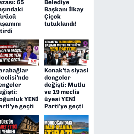
azası: 65
Belediye
aşındaki
Başkanı İlkay
ürücü
Çiçek
aşamını
tutuklandı!
itirdi
arabağlar
Konak’ta siyasi
eclisi’nde
dengeler
engeler
değişti: Mutlu
eğişti:
ve 19 meclis
oğunluk YENİ
üyesi YENİ
arti’ye geçti
Parti’ye geçti