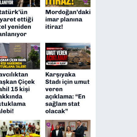
tatürk’ün
Mordoğan’daki
iyaret ettiği
imar planına
tel yeniden
itiraz!
anlanıyor
avcılıktan
Karşıyaka
aşkan Çiçek
Stadı için umut
ahil 15 kişi
veren
akkında
açıklama: “En
utuklama
sağlam stat
alebi!
olacak”