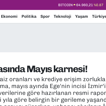
DOLAR
47,7436
%0.18
EURO
55,2510
%0.32
Ekonomi
Politika
Spor
Teknoloji
Yaşam
Türkiy
STERLİN
64,4811
%0.38
GRAM ALTIN
6660.55
%0.03
BİST100
13.779
%-14
BITCOIN
64.960,21
%0.87
asında Mayıs karnesi!
aiz oranları ve krediye erişim zorlukl
, mayıs ayında Ege'nin incisi İzmir'i 
verilerine göre hazırlanan resmi raporl
i yıla göre belirgin bir gerileme yaşan