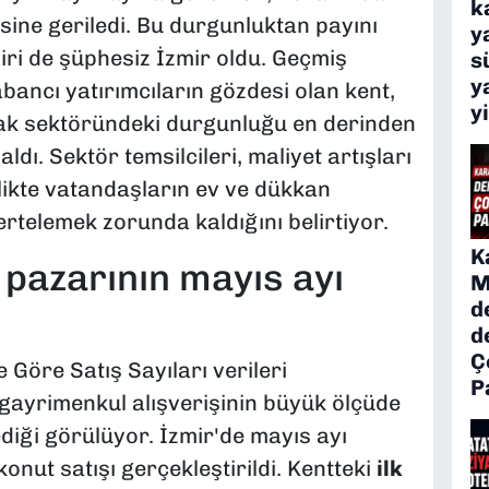
k
sine geriledi. Bu durgunluktan payını
y
ri de şüphesiz İzmir oldu. Geçmiş
s
y
bancı yatırımcıların gözdesi olan kent,
y
ak sektöründeki durgunluğu en derinden
dı. Sektör temsilcileri, maliyet artışları
likte vatandaşların ev ve dükkan
rtelemek zorunda kaldığını belirtiyor.
K
pazarının mayıs ayı
M
d
d
Ç
Göre Satış Sayıları verileri
P
 gayrimenkul alışverişinin büyük ölçüde
ediği görülüyor. İzmir'de mayıs ayı
nut satışı gerçekleştirildi. Kentteki
ilk