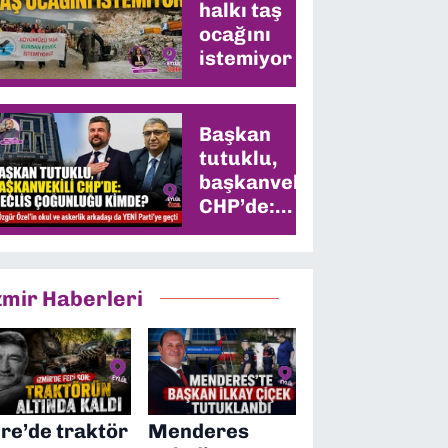
halkı taş
ocağını
istemiyor
Başkan
tutuklu,
başkanvekili
CHP’de:
Meclis
çoğunluğu
kimde?
zmir Haberleri
ire’de traktör
Menderes