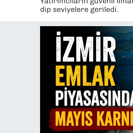
Yatırımcıların güvenli liman
dip seviyelere geriledi.
SAĞLIK
SPOR
TEKNOLOJİ
YAŞAM
YEREL YÖNETİMLER