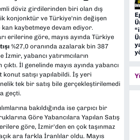
i döviz girdilerinden biri olan dış
E
ik konjonktür ve Türkiye'nin değişen
Ü
yle kan kaybetmeye devam ediyor.
“
rı erilerine göre, mayıs ayında Türkiye
Ü
y
tışı
%27,0 oranında azalarak bin 387
y
 İzmir, yabancı yatırımcıların
ıktı. İl genelinde mayıs ayında yabancı
 konut satışı yapılabildi. İş yeri
Y
lik tek bir satış bile gerçekleştirilemedi
a geçti.
lımlarına bakıldığında ise çarpıcı bir
yruklarına Göre Yabancılara Yapılan Satış
erilere göre, İzmir'den en çok taşınmaz
çık ara farkla İranlılar oldu. Mayıs