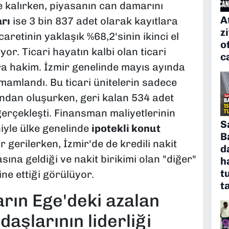
 kalırken, piyasanın can damarını
A
arı
ise 3 bin 837 adet olarak kayıtlara
z
caretinin yaklaşık %68,2'sinin ikinci el
o
r. Ticari hayatın kalbi olan ticari
c
a hakim. İzmir genelinde mayıs ayında
amamlandı. Bu ticari ünitelerin sadece
rından oluşurken, geri kalan 534 adet
 gerçekleşti. Finansman maliyetlerinin
S
iyle ülke genelinde
ipotekli konut
B
gerilerken, İzmir'de de kredili nakit
d
na geldiği ve nakit birikimi olan "diğer"
h
t
ne ettiği görülüyor.
t
arın Ege'deki azalan
daşlarının liderliği