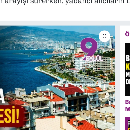
 arayışı sürerken, yabancı alıcıların İz
Ö
B
M