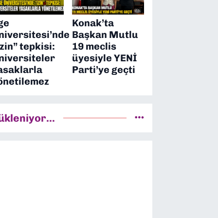
ge
Konak’ta
niversitesi’nde
Başkan Mutlu
izin” tepkisi:
19 meclis
niversiteler
üyesiyle YENİ
asaklarla
Parti’ye geçti
önetilemez
ükleniyor...