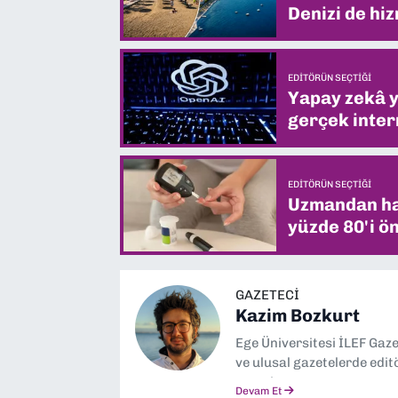
Denizi de hiz
EDITÖRÜN SEÇTIĞI
Yapay zekâ yi
gerçek intern
EDITÖRÜN SEÇTIĞI
Uzmandan hay
yüzde 80'i ön
GAZETECI
Kazim Bozkurt
Ege Üniversitesi İLEF Gaz
ve ulusal gazetelerde edit
severim.
Devam Et