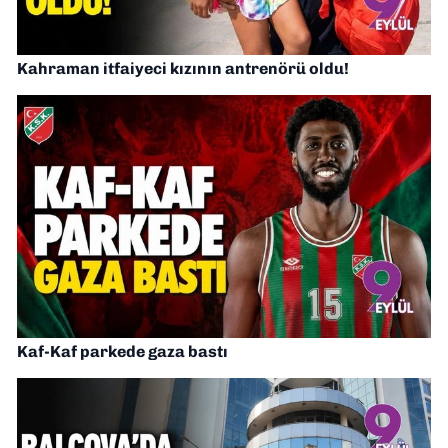
Kahraman itfaiyeci kızının antrenörü oldu!
Kaf-Kaf parkede gaza bastı