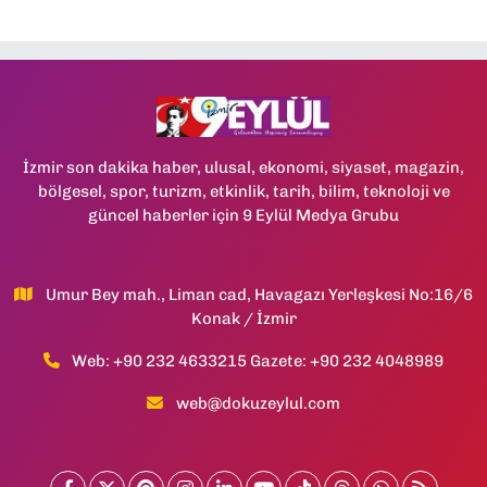
İzmir son dakika haber, ulusal, ekonomi, siyaset, magazin,
bölgesel, spor, turizm, etkinlik, tarih, bilim, teknoloji ve
güncel haberler için 9 Eylül Medya Grubu
Umur Bey mah., Liman cad, Havagazı Yerleşkesi No:16/6
Konak / İzmir
Web: +90 232 4633215 Gazete: +90 232 4048989
web@dokuzeylul.com