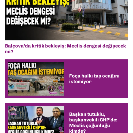
Balçova’da kritik bekleyiş: Meclis dengesi değişecek
mi?
Foça halkı taş ocağını
istemiyor
Başkan tutuklu,
başkanvekili CHP’de:
Meclis çoğunluğu
kimde?