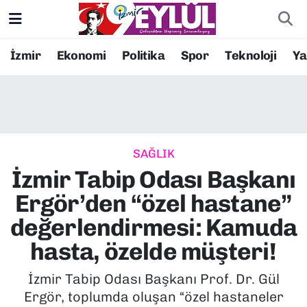
Resmi İlanlar
Konak Nöbetçi Eczaneler
İzmir
Ekonomi
Politika
Spor
Teknoloji
Y
BİLİM
Konak Hava Durumu
DÜNYA
Konak Trafik Yoğunluk Haritası
SAĞLIK
EĞİTİM
Süper Lig Puan Durumu ve Fikstür
İzmir Tabip Odası Başkanı
EKONOMİ
Tüm Manşetler
Ergör’den “özel hastane”
değerlendirmesi: Kamuda
KÜLTÜR SANAT
Son Dakika Haberleri
hasta, özelde müşteri!
MAGAZİN
Haber Arşivi
İzmir Tabip Odası Başkanı Prof. Dr. Gül
Ergör, toplumda oluşan “özel hastaneler
POLİTİKA