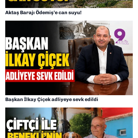
Aktaş Barajı Ödemiş’e can suyu!
Başkan İlkay Çiçek adliyeye sevk edildi