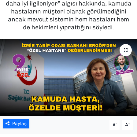
daha iyi ilgileniyor” algısı hakkında, kamuda
hastaların müşteri olarak görülmediğini
SAĞLIK
ancak mevcut sistemin hem hastaları hem
de hekimleri yıprattığını söyledi.
SPOR
TEKNOLOJİ
YAŞAM
YEREL YÖNETİMLER
Paylaş
-
+
A
A