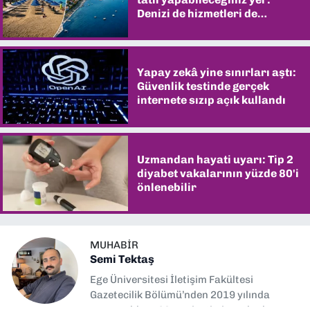
Denizi de hizmetleri de
şaşırtıyor
Yapay zekâ yine sınırları aştı:
Güvenlik testinde gerçek
internete sızıp açık kullandı
Uzmandan hayati uyarı: Tip 2
diyabet vakalarının yüzde 80'i
önlenebilir
MUHABIR
Semi Tektaş
Ege Üniversitesi İletişim Fakültesi
Gazetecilik Bölümü’nden 2019 yılında
mezun oldum. Mezuniyetimin ardından