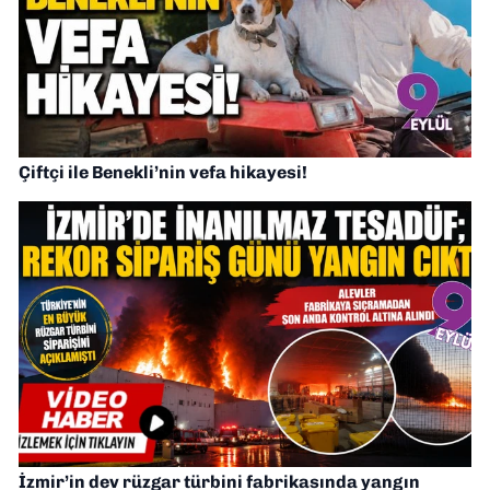
Çiftçi ile Benekli’nin vefa hikayesi!
İzmir’in dev rüzgar türbini fabrikasında yangın