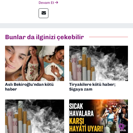
Devam Et
Ekonomik Çözüm, Yeni İzmir ve İlkses
Gazetesi gibi yayınlarda görev alarak
gazetecilik kariyerime başladım. Şubat
2026’dan bu yana ise Dokuz Eylül
Gazetesi’nde politika ve ekonomi
Bunlar da ilginizi çekebilir
muhabirliği yapıyorum.
Aslı Bekiroğlu'ndan kötü
Tiryakilere kötü haber;
haber
Sigaya zam