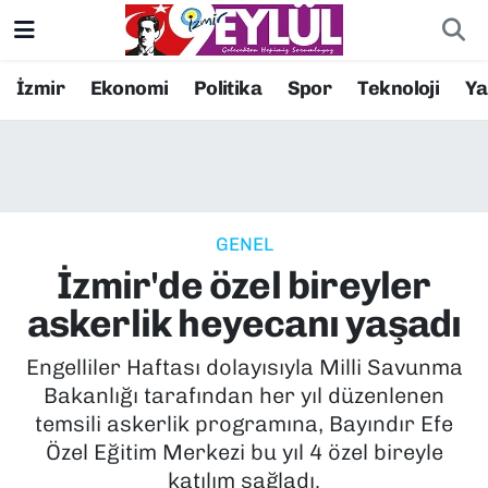
Resmi İlanlar
Konak Nöbetçi Eczaneler
İzmir
Ekonomi
Politika
Spor
Teknoloji
Y
BİLİM
Konak Hava Durumu
DÜNYA
Konak Trafik Yoğunluk Haritası
GENEL
EĞİTİM
Süper Lig Puan Durumu ve Fikstür
İzmir'de özel bireyler
EKONOMİ
Tüm Manşetler
askerlik heyecanı yaşadı
KÜLTÜR SANAT
Son Dakika Haberleri
Engelliler Haftası dolayısıyla Milli Savunma
Bakanlığı tarafından her yıl düzenlenen
MAGAZİN
Haber Arşivi
temsili askerlik programına, Bayındır Efe
Özel Eğitim Merkezi bu yıl 4 özel bireyle
POLİTİKA
katılım sağladı.