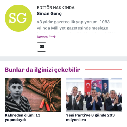
EDITÖR HAKKINDA
Sinan Genç
43 yıldır gazetecilik yapıyorum. 1983
yılında Milliyet gazetesinde mesleğe
başladım. Ardından Türkiye’nin en köklü
Devam Et
gazetelerinden Yeni Asır’da 36 yıl boyunca
muhabir, editör, müdür yardımcısı ve spor
müdürü olarak görev yaptım. Ayrıca Yeni
Asır TV’de 7 yıl boyunca programlar
hazırlayıp sundum. Şu anda Dokuz Eylül
Bunlar da ilginizi çekebilir
Gazetesi'nde editörlük yapıyorum
Kahreden ölüm: 13
Yeni Parti'ye 8 günde 293
yaşındaydı
milyon lira