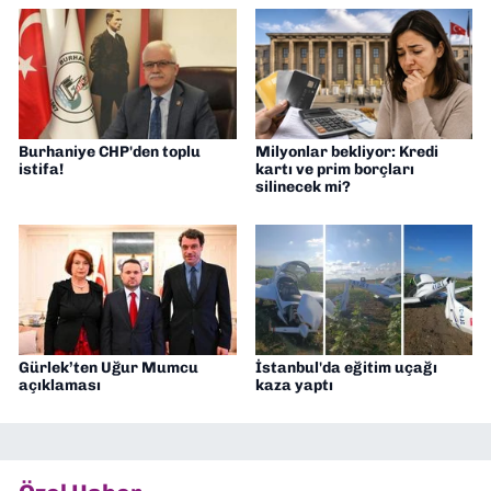
Burhaniye CHP'den toplu
Milyonlar bekliyor: Kredi
istifa!
kartı ve prim borçları
silinecek mi?
Gürlek’ten Uğur Mumcu
İstanbul'da eğitim uçağı
açıklaması
kaza yaptı