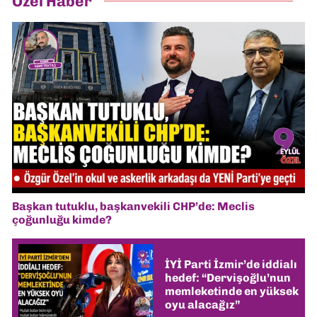
Özel Haber
Başkan tutuklu, başkanvekili CHP’de: Meclis
çoğunluğu kimde?
İYİ Parti İzmir’de iddialı
hedef: “Dervişoğlu’nun
memleketinde en yüksek
oyu alacağız”