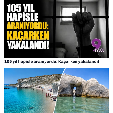
105 yıl hapisle aranıyordu: Kaçarken yakalandı!