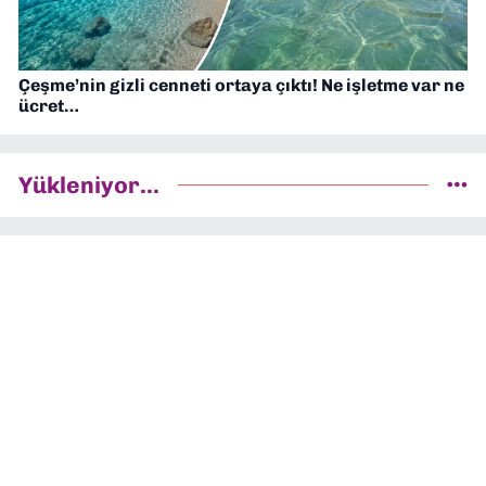
Çeşme’nin gizli cenneti ortaya çıktı! Ne işletme var ne
ücret…
Yükleniyor...