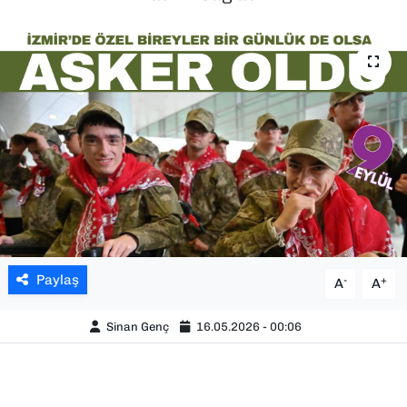
SAĞLIK
SPOR
TEKNOLOJİ
YAŞAM
YEREL YÖNETİMLER
Paylaş
-
+
A
A
Sinan Genç
16.05.2026 - 00:06