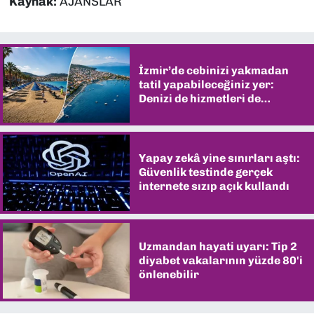
Kaynak:
AJANSLAR
İzmir’de cebinizi yakmadan
tatil yapabileceğiniz yer:
Denizi de hizmetleri de
şaşırtıyor
Yapay zekâ yine sınırları aştı:
Güvenlik testinde gerçek
internete sızıp açık kullandı
Uzmandan hayati uyarı: Tip 2
diyabet vakalarının yüzde 80'i
önlenebilir