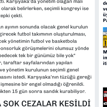
etti. Karşıyaka'da yönetim olağan mali
d
 olarak belirlerken, seçimli kongreyi ise
v
ü
epki çekti.
P
iran ayının sonunda olacak genel kurulun
irecek futbol takımının oluşturulması,
ecek yönetimin futbol ve basketbola
ponsorluk görüşmelerini olumsuz yönde
M
aybedecek tek bir günümüz bile yok"
i
r, taraftar sayfalarından yapılan
it
ve yönetim kurulunun seçimli genel
asını istedi. Karşıyaka’nın tüzüğü gereği
ğişmesine bir engel olmadığı öğrenildi.
ttikten 15 gün sonra sandık kurabiliyor.
 ŞOK CEZALAR KESİLDİ