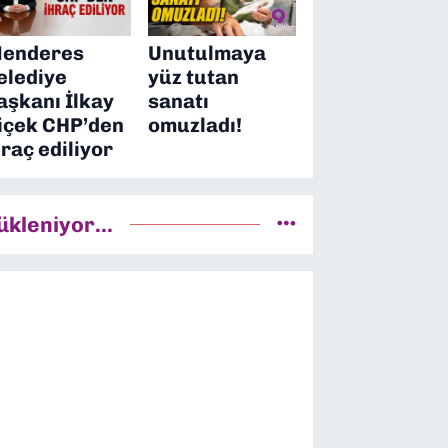
enderes
Unutulmaya
elediye
yüz tutan
aşkanı İlkay
sanatı
içek CHP’den
omuzladı!
hraç ediliyor
ükleniyor...