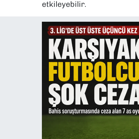
etkileyebilir.
SAĞLIK
SPOR
TEKNOLOJİ
YAŞAM
YEREL YÖNETİMLER