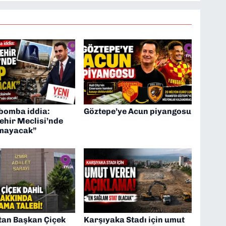
 bomba iddia:
Göztepe’ye Acun piyangosu
ehir Meclisi’nde
mayacak”
tan Başkan Çiçek
Karşıyaka Stadı için umut