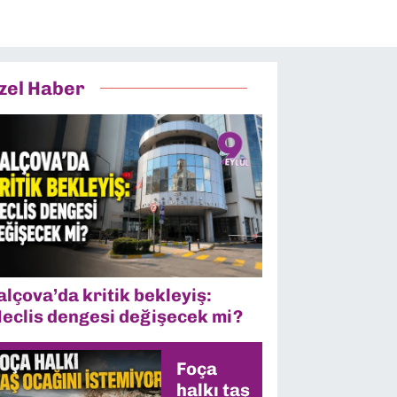
zel Haber
alçova’da kritik bekleyiş:
eclis dengesi değişecek mi?
Foça
halkı taş