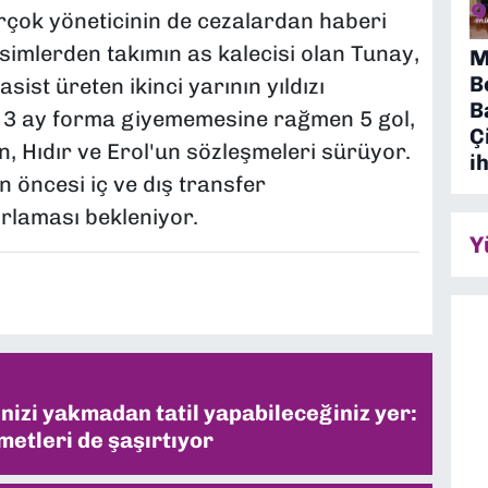
birçok yöneticinin de cezalardan haberi
 isimlerden takımın as kalecisi olan Tunay,
M
B
sist üreten ikinci yarının yıldızı
B
, 3 ay forma giyememesine rağmen 5 gol,
Ç
, Hıdır ve Erol'un sözleşmeleri sürüyor.
i
n öncesi iç ve dış transfer
rlaması bekleniyor.
Y
inizi yakmadan tatil yapabileceğiniz yer:
metleri de şaşırtıyor