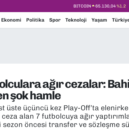
DOLAR
47,7106
%0.17
EURO
55,1652
%0.27
Ekonomi
Politika
Spor
Teknoloji
Yaşam
Türkiy
STERLİN
64,4046
%0.35
GRAM ALTIN
6618.49
%2.12
BİST100
13.773
%-19
BITCOIN
65.130,04
%1.2
olculara ağır cezalar: Ba
en şok hamle
st üste üçüncü kez Play-Off’ta elenirk
eza alan 7 futbolcuya ağır yaptırımla
ni sezon öncesi transfer ve sözleşme s