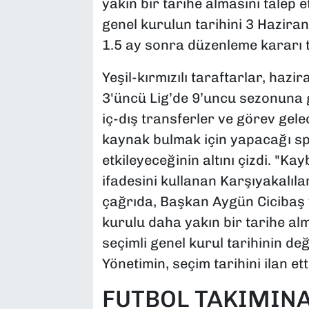
yakın bir tarihe almasını talep 
genel kurulun tarihini 3 Haziran
1.5 ay sonra düzenleme kararı t
Yeşil-kırmızılı taraftarlar, haz
3'üncü Lig’de 9’uncu sezonuna g
iç-dış transferler ve görev gel
kaynak bulmak için yapacağı s
etkileyeceğinin altını çizdi. "K
ifadesini kullanan Karşıyakalıla
çağrıda, Başkan Aygün Cicibaş 
kurulu daha yakın bir tarihe alm
seçimli genel kurul tarihinin de
Yönetimin, seçim tarihini ilan e
FUTBOL TAKIMINA