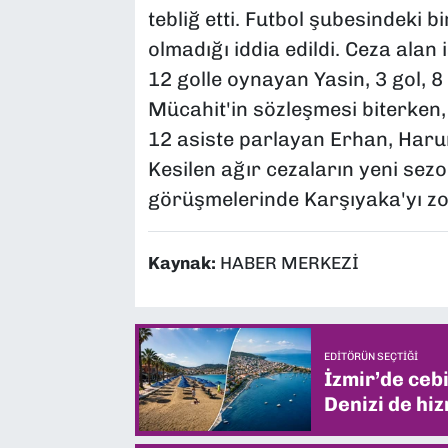
tebliğ etti. Futbol şubesindeki 
olmadığı iddia edildi. Ceza alan
12 golle oynayan Yasin, 3 gol, 8 a
Mücahit'in sözleşmesi biterken
12 asiste parlayan Erhan, Harun
Kesilen ağır cezaların yeni sezo
görüşmelerinde Karşıyaka'yı zo
Kaynak:
HABER MERKEZİ
EDITÖRÜN SEÇTIĞI
İzmir’de ceb
Denizi de hiz