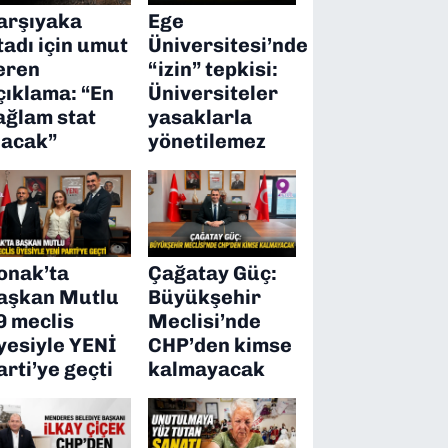
arşıyaka
Ege
tadı için umut
Üniversitesi’nde
eren
“izin” tepkisi:
çıklama: “En
Üniversiteler
ağlam stat
yasaklarla
lacak”
yönetilemez
onak’ta
Çağatay Güç:
aşkan Mutlu
Büyükşehir
9 meclis
Meclisi’nde
yesiyle YENİ
CHP’den kimse
arti’ye geçti
kalmayacak