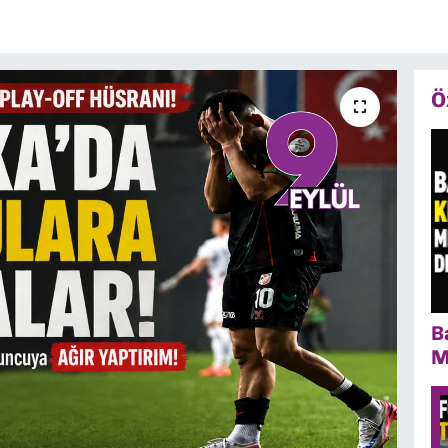
Ö
B
M