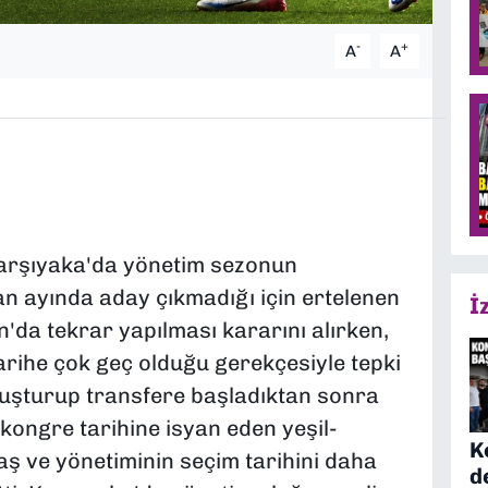
-
+
A
A
Karşıyaka'da yönetim sezonun
 ayında aday çıkmadığı için ertelenen
İ
'da tekrar yapılması kararını alırken,
rihe çok geç olduğu gerekçesiyle tepki
oluşturup transfere başladıktan sonra
ongre tarihine isyan eden yeşil-
K
aş ve yönetiminin seçim tarihini daha
d