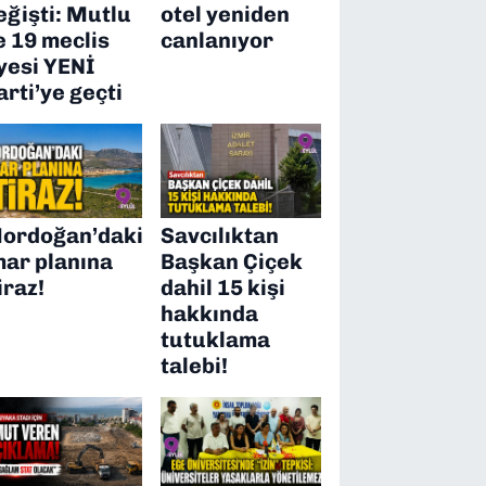
eğişti: Mutlu
otel yeniden
e 19 meclis
canlanıyor
yesi YENİ
arti’ye geçti
ordoğan’daki
Savcılıktan
mar planına
Başkan Çiçek
iraz!
dahil 15 kişi
hakkında
tutuklama
talebi!