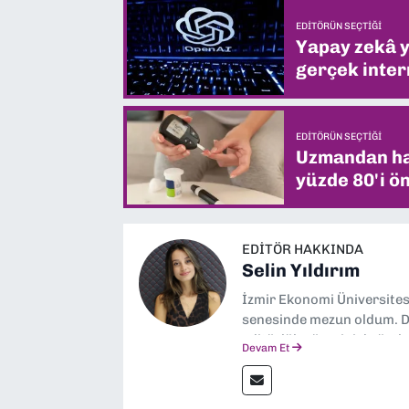
EDITÖRÜN SEÇTIĞI
Yapay zekâ yi
gerçek intern
EDITÖRÜN SEÇTIĞI
Uzmandan hay
yüzde 80'i ön
EDITÖR HAKKINDA
Selin Yıldırım
İzmir Ekonomi Üniversite
senesinde mezun oldum. Do
editörlük görevini de üstl
Devam Et