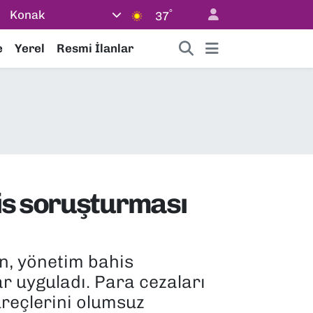
°
Konak
37
e
Yerel
Resmi İlanlar
his soruşturması
en, yönetim bahis
r uyguladı. Para cezaları
üreçlerini olumsuz