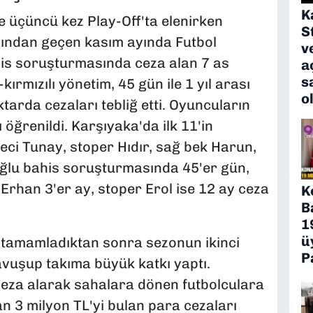
K
e üçüncü kez Play-Off'ta elenirken
S
ından geçen kasım ayında Futbol
v
is soruşturmasında ceza alan 7 as
a
s
kırmızılı yönetim, 45 gün ile 1 yıl arası
o
tarda cezaları tebliğ etti. Oyuncuların
öğrenildi. Karşıyaka'da ilk 11'in
leci Tunay, stoper Hıdır, sağ bek Harun,
oğlu bahis soruşturmasında 45'er gün,
Erhan 3'er ay, stoper Erol ise 12 ay ceza
K
B
1
ü
nı tamamladıktan sonra sezonun ikinci
P
vuşup takıma büyük katkı yaptı.
ceza alarak sahalara dönen futbolculara
lan 3 milyon TL'yi bulan para cezaları