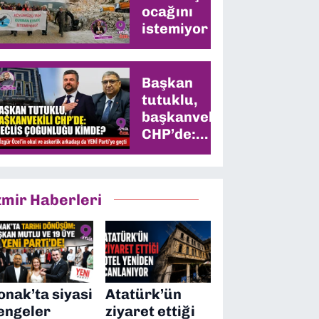
ocağını
istemiyor
Başkan
tutuklu,
başkanvekili
CHP’de:
Meclis
çoğunluğu
kimde?
zmir Haberleri
onak’ta siyasi
Atatürk’ün
engeler
ziyaret ettiği