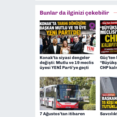
Bunlar da ilginizi çekebilir
Konak’ta siyasi dengeler
Güç’ten
değişti: Mutlu ve 19 meclis
“Büyükş
üyesi YENİ Parti’ye geçti
CHP kal
7 Ağustos’tan itibaren
Savcılık