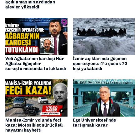
açıklamasının ardından
alevler yükseldi
Veli Ağbaba’nın kardeşi Hür
İzmir açıklarında göçmen
Ağbaba Egeşehir
operasyonu: 4’ü çocuk 73
soruşturmasında tutuklandı
kişi yakalandı
Manisa-İzmir yolunda feci
Ege Üniversitesi’nde
kaza: Motosiklet sürücüsü
tartışmalı karar
hayatını kaybetti