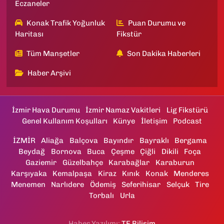
Eczaneler
Konak Trafik Yoğunluk
Puan Durumu ve
Haritası
Fikstür
Tüm Manşetler
Son Dakika Haberleri
Haber Arşivi
İzmir Hava Durumu
İzmir Namaz Vakitleri
Lig Fikstürü
Genel Kullanım Koşulları
Künye
İletişim
Podcast
İZMİR
Aliağa
Balçova
Bayındır
Bayraklı
Bergama
Beydağ
Bornova
Buca
Çeşme
Çiğli
Dikili
Foça
Gaziemir
Güzelbahçe
Karabağlar
Karaburun
Karşıyaka
Kemalpaşa
Kiraz
Kınık
Konak
Menderes
Menemen
Narlıdere
Ödemiş
Seferihisar
Selçuk
Tire
Torbalı
Urla
Haber Yazılımı:
TE Bilişim