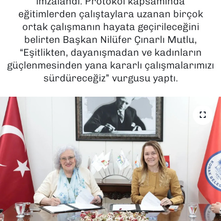
imzalandı. Protokol kapsamında
eğitimlerden çalıştaylara uzanan birçok
SAĞLIK
ortak çalışmanın hayata geçirileceğini
belirten Başkan Nilüfer Çınarlı Mutlu,
SPOR
“Eşitlikten, dayanışmadan ve kadınların
güçlenmesinden yana kararlı çalışmalarımızı
TEKNOLOJİ
sürdüreceğiz” vurgusu yaptı.
YAŞAM
YEREL YÖNETİMLER