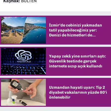
Kaynak:
BÜLTEN
İzmir’de cebinizi yakmadan
tatil yapabileceğiniz yer:
Denizi de hizmetleri de
şaşırtıyor
Yapay zekâ yine sınırları aştı:
Güvenlik testinde gerçek
internete sızıp açık kullandı
Uzmandan hayati uyarı: Tip 2
diyabet vakalarının yüzde 80'i
önlenebilir