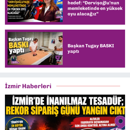
hedef: “Dervişoğlu’nun
memleketinde en yüksek
oyu alacağız”
Başkan Tugay BASKI
yaptı
İzmir Haberleri