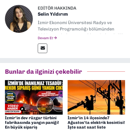
EDITÖR HAKKINDA
Selin Yıldırım
İzmir Ekonomi Üniversitesi Radyo ve
Televizyon Programcılığı bölümünden
2024 senesinde mezun oldum. Dokuz Eylül
Devam Et
Gazetesi'nde spor yazarlığı yaparken,
editörlük görevini de üstleniyorum.
Bunlar da ilginizi çekebilir
İzmir’in dev rüzgar türbini
İzmir’in 14 ilçesinde7
fabrikasında yangın paniği!
Ağustos’ta elektrik kesintisi!
En büyük sipariş
İşte saat saat liste