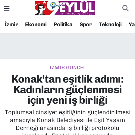
Resmi İlanlar
Konak Nöbetçi Eczaneler
İzmir
Ekonomi
Politika
Spor
Teknoloji
Y
BİLİM
Konak Hava Durumu
DÜNYA
Konak Trafik Yoğunluk Haritası
İZMİR GÜNCEL
EĞİTİM
Süper Lig Puan Durumu ve Fikstür
Konak’tan eşitlik adımı:
EKONOMİ
Tüm Manşetler
Kadınların güçlenmesi
için yeni iş birliği
KÜLTÜR SANAT
Son Dakika Haberleri
Toplumsal cinsiyet eşitliğinin güçlendirilmesi
MAGAZİN
Haber Arşivi
amacıyla Konak Belediyesi ile Eşit Yaşam
Derneği arasında iş birliği protokolü
POLİTİKA