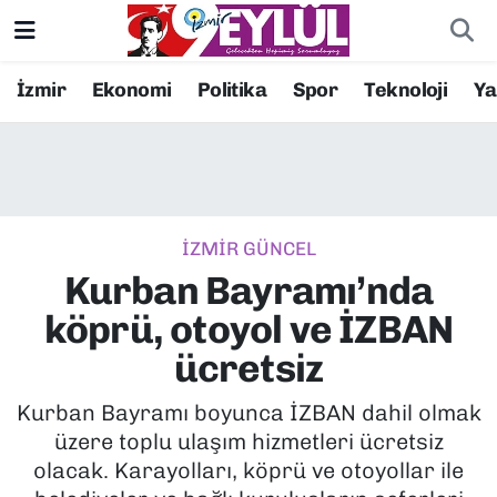
Resmi İlanlar
Konak Nöbetçi Eczaneler
İzmir
Ekonomi
Politika
Spor
Teknoloji
Y
BİLİM
Konak Hava Durumu
DÜNYA
Konak Trafik Yoğunluk Haritası
İZMİR GÜNCEL
EĞİTİM
Süper Lig Puan Durumu ve Fikstür
Kurban Bayramı’nda
EKONOMİ
Tüm Manşetler
köprü, otoyol ve İZBAN
ücretsiz
KÜLTÜR SANAT
Son Dakika Haberleri
Kurban Bayramı boyunca İZBAN dahil olmak
MAGAZİN
Haber Arşivi
üzere toplu ulaşım hizmetleri ücretsiz
olacak. Karayolları, köprü ve otoyollar ile
POLİTİKA