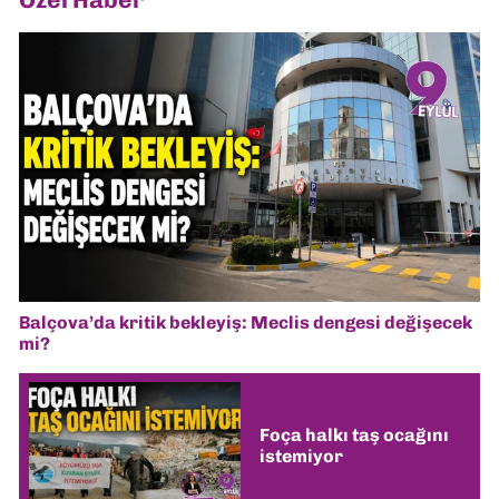
Balçova’da kritik bekleyiş: Meclis dengesi değişecek
mi?
Foça halkı taş ocağını
istemiyor