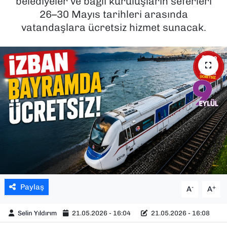
belediyeler ve bağlı kuruluşların seferleri
26–30 Mayıs tarihleri arasında
SAĞLIK
vatandaşlara ücretsiz hizmet sunacak.
SPOR
TEKNOLOJİ
YAŞAM
YEREL YÖNETİMLER
Paylaş
-
+
A
A
Selin Yıldırım
21.05.2026 - 16:04
21.05.2026 - 16:08