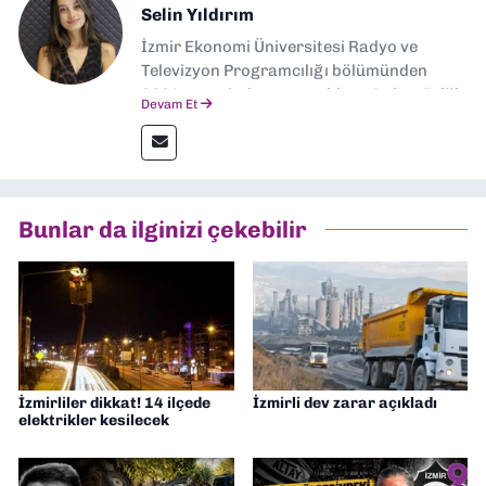
Selin Yıldırım
İzmir Ekonomi Üniversitesi Radyo ve
Televizyon Programcılığı bölümünden
2024 senesinde mezun oldum. Dokuz Eylül
Devam Et
Gazetesi'nde spor yazarlığı yaparken,
editörlük görevini de üstleniyorum.
Bunlar da ilginizi çekebilir
İzmirliler dikkat! 14 ilçede
İzmirli dev zarar açıkladı
elektrikler kesilecek