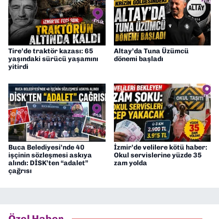
Tire’de traktör kazası: 65
Altay’da Tuna Üzümcü
yaşındaki sürücü yaşamını
dönemi başladı
yitirdi
Buca Belediyesi’nde 40
İzmir’de velilere kötü haber:
işçinin sözleşmesi askıya
Okul servislerine yüzde 35
alındı: DİSK’ten “adalet”
zam yolda
çağrısı
Özel Haber