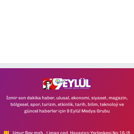
İzmir son dakika haber, ulusal, ekonomi, siyaset, magazin,
bölgesel, spor, turizm, etkinlik, tarih, bilim, teknoloji ve
güncel haberler için 9 Eylül Medya Grubu
Umur Bey mah., Liman cad, Havagazı Yerleşkesi No:16/6