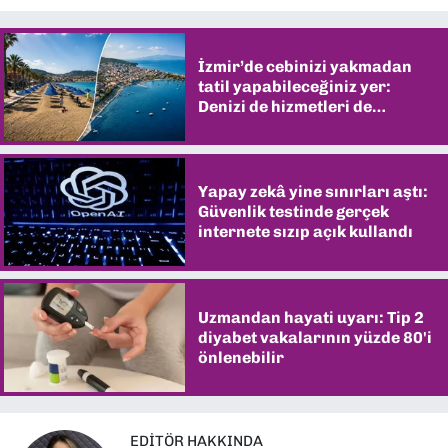
İzmir’de cebinizi yakmadan
tatil yapabileceğiniz yer:
Denizi de hizmetleri de
şaşırtıyor
Yapay zekâ yine sınırları aştı:
Güvenlik testinde gerçek
internete sızıp açık kullandı
Uzmandan hayati uyarı: Tip 2
diyabet vakalarının yüzde 80'i
önlenebilir
EDITÖR HAKKINDA