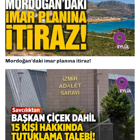
Mordoğan’daki imar planına itiraz!