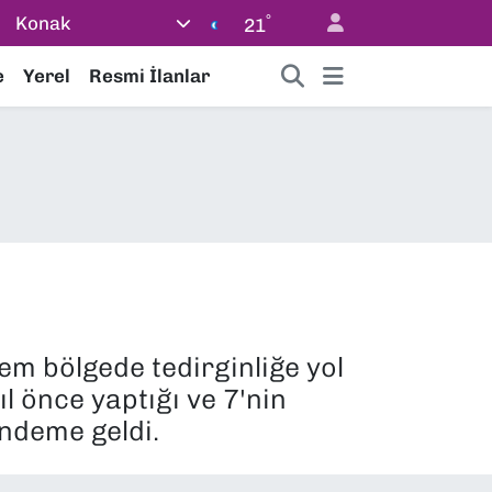
°
Konak
21
e
Yerel
Resmi İlanlar
m bölgede tedirginliğe yol
l önce yaptığı ve 7'nin
ndeme geldi.