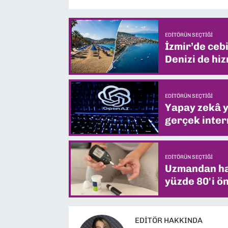
EDITÖRÜN SEÇTIĞI
İzmir’de ceb
Denizi de hiz
EDITÖRÜN SEÇTIĞI
Yapay zekâ yi
gerçek intern
EDITÖRÜN SEÇTIĞI
Uzmandan hay
yüzde 80'i ön
EDITÖR HAKKINDA