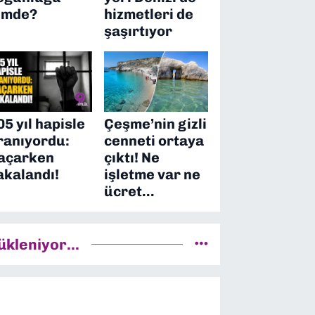
imde?
hizmetleri de
şaşırtıyor
05 yıl hapisle
Çeşme’nin gizli
ranıyordu:
cenneti ortaya
açarken
çıktı! Ne
akalandı!
işletme var ne
ücret…
ükleniyor...