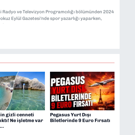
si Radyo ve Televizyon Programcılığı bölümünden 2024
kuz Eylül Gazetesi'nde spor yazarlığı yaparken,
eniyorum.
n gizli cenneti
Pegasus Yurt Dışı
ıktı! Ne işletme var
Biletlerinde 9 Euro Fırsatı
t…