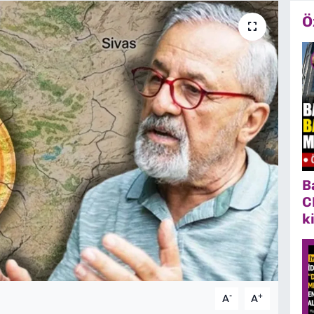
Ö
B
C
k
-
+
A
A