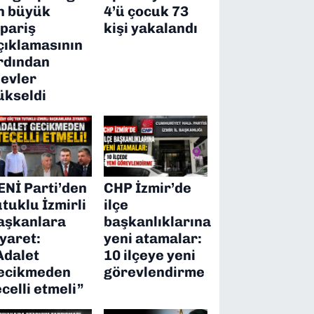
n büyük
4’ü çocuk 73
ipariş
kişi yakalandı
çıklamasının
rdından
levler
ükseldi
ENİ Parti’den
CHP İzmir’de
utuklu İzmirli
ilçe
aşkanlara
başkanlıklarına
iyaret:
yeni atamalar:
Adalet
10 ilçeye yeni
ecikmeden
görevlendirme
ecelli etmeli”