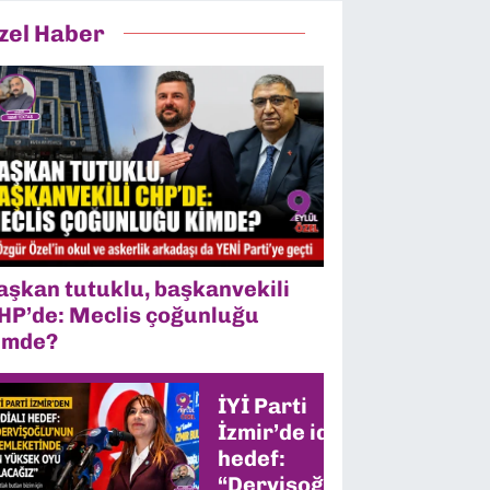
zel Haber
aşkan tutuklu, başkanvekili
HP’de: Meclis çoğunluğu
imde?
İYİ Parti
İzmir’de iddialı
hedef:
“Dervişoğlu’nun