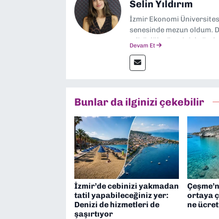
Selin Yıldırım
İzmir Ekonomi Üniversite
senesinde mezun oldum. Do
editörlük görevini de üstl
Devam Et
Bunlar da ilginizi çekebilir
İzmir’de cebinizi yakmadan
Çeşme’ni
tatil yapabileceğiniz yer:
ortaya ç
Denizi de hizmetleri de
ne ücre
şaşırtıyor