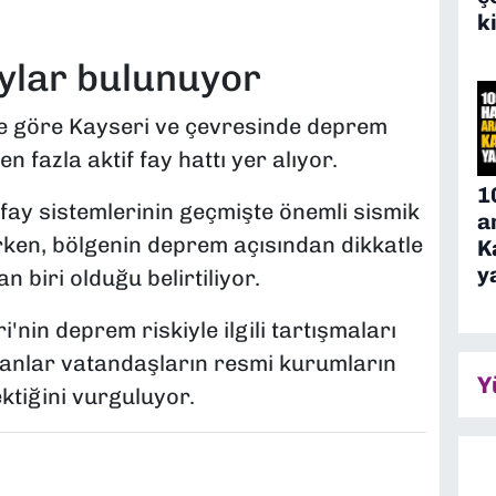
k
aylar bulunuyor
e göre Kayseri ve çevresinde deprem
 fazla aktif fay hattı yer alıyor.
1
 fay sistemlerinin geçmişte önemli sismik
a
rken, bölgenin deprem açısından dikkatle
K
y
 biri olduğu belirtiliyor.
'nin deprem riskiyle ilgili tartışmaları
anlar vatandaşların resmi kurumların
Y
ktiğini vurguluyor.