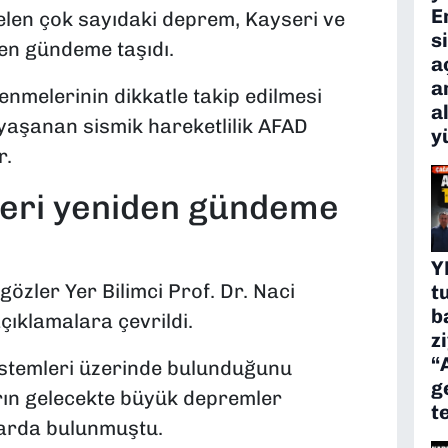
E
gelen çok sayıdaki deprem, Kayseri ve
s
den gündeme taşıdı.
a
a
nmelerinin dikkatle takip edilmesi
a
 yaşanan sismik hareketlilik AFAD
y
r.
leri yeniden gündeme
Y
zler Yer Bilimci Prof. Dr. Naci
t
b
açıklamalara çevrildi.
z
“
sistemleri üzerinde bulunduğunu
g
arın gelecekte büyük depremler
t
larda bulunmuştu.