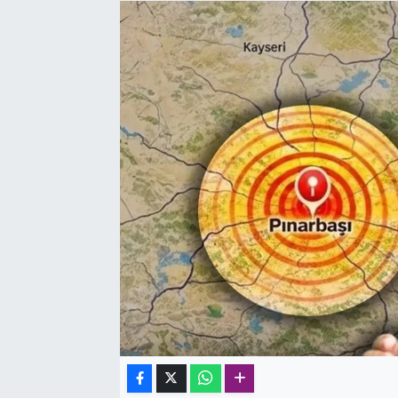
SAĞLIK
SPOR
TEKNOLOJİ
YAŞAM
YEREL YÖNETİMLER