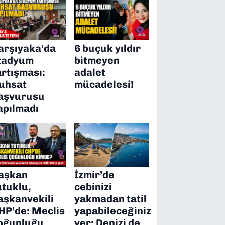
arşıyaka’da
6 buçuk yıldır
tadyum
bitmeyen
artışması:
adalet
uhsat
mücadelesi!
aşvurusu
apılmadı
aşkan
İzmir’de
utuklu,
cebinizi
aşkanvekili
yakmadan tatil
HP’de: Meclis
yapabileceğiniz
oğunluğu
yer: Denizi de