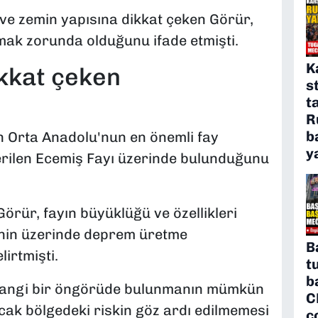
ve zemin yapısına dikkat çeken Görür,
ak zorunda olduğunu ifade etmişti.
K
ikkat çeken
s
t
R
b
in Orta Anadolu'nun en önemli fay
y
terilen Ecemiş Fayı üzerinde bulunduğunu
Görür, fayın büyüklüğü ve özellikleri
7'nin üzerinde deprem üretme
B
irtmişti.
t
b
hangi bir öngörüde bulunmanın mümkün
C
cak bölgedeki riskin göz ardı edilmemesi
ç