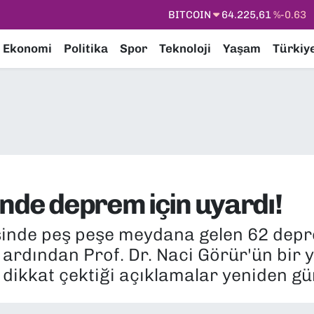
DOLAR
47,6704
%0
EURO
55,0406
%-0.08
Ekonomi
Politika
Spor
Teknoloji
Yaşam
Türkiy
STERLİN
64,2143
%0
GRAM ALTIN
6510.40
%0.45
BİST100
13.799
%70
BITCOIN
64.225,61
%-0.63
inde deprem için uyardı!
esinde peş peşe meydana gelen 62 depre
 ardından Prof. Dr. Naci Görür'ün bir yı
 dikkat çektiği açıklamalar yeniden gü