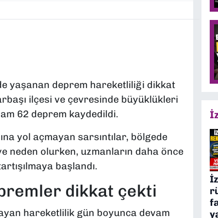
de yaşanan deprem hareketliliği dikkat
arbaşı ilçesi ve çevresinde büyüklükleri
plam 62 deprem kaydedildi.
İ
ına yol açmayan sarsıntılar, bölgede
e neden olurken, uzmanların daha önce
tartışılmaya başlandı.
İ
premler dikkat çekti
r
f
layan hareketlilik gün boyunca devam
y