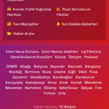
Konak Trafik Yoğunluk
Puan Durumu ve
Haritası
Fikstür
Tüm Manşetler
Son Dakika Haberleri
Haber Arşivi
İzmir Hava Durumu
İzmir Namaz Vakitleri
Lig Fikstürü
Genel Kullanım Koşulları
Künye
İletişim
Podcast
İZMİR
Aliağa
Balçova
Bayındır
Bayraklı
Bergama
Beydağ
Bornova
Buca
Çeşme
Çiğli
Dikili
Foça
Gaziemir
Güzelbahçe
Karabağlar
Karaburun
Karşıyaka
Kemalpaşa
Kiraz
Kınık
Konak
Menderes
Menemen
Narlıdere
Ödemiş
Seferihisar
Selçuk
Tire
Torbalı
Urla
Haber Yazılımı:
TE Bilişim