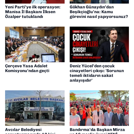
Yeni Parti’ye ilk operasyon:
Gökhan Günaydın’dan
Manisa İl Başkanı İlksen
Beşikçioğlu’na: Kamu
Özalper tutuklandı
görevini nasıl yapıyorsunuz?
Çerçeve Yasa Adalet
Deniz Yücel’den çocuk
Komisyonu’ndan geçti
cinayetleri çıkışı: 'Sorunun
temeli iktidarın sakat
anlayışıdır'
Avcılar Belediyesi
Bandırma’da Başkan Mirza