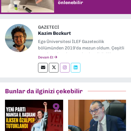
önlenebilir
GAZETECI
Kazim Bozkurt
Ege Üniversitesi İLEF Gazetecilik
bölümünden 2019'da mezun oldum. Çeşitli
yerel ve ulusal gazetelerde editörlük,
Devam Et
muhabirlik yaptım. Teknoloji bloglarını
okumayı severim.
Bunlar da ilginizi çekebilir