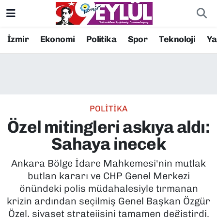
Resmi İlanlar
Konak Nöbetçi Eczaneler
İzmir
Ekonomi
Politika
Spor
Teknoloji
Y
BİLİM
Konak Hava Durumu
DÜNYA
Konak Trafik Yoğunluk Haritası
POLİTİKA
EĞİTİM
Süper Lig Puan Durumu ve Fikstür
Özel mitingleri askıya aldı:
EKONOMİ
Tüm Manşetler
Sahaya inecek
KÜLTÜR SANAT
Son Dakika Haberleri
Ankara Bölge İdare Mahkemesi'nin mutlak
butlan kararı ve CHP Genel Merkezi
MAGAZİN
Haber Arşivi
önündeki polis müdahalesiyle tırmanan
krizin ardından seçilmiş Genel Başkan Özgür
POLİTİKA
Özel, siyaset stratejisini tamamen değiştirdi.