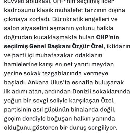
kuvveti ablukası, CHP'nin seçilmiş lider
kadrosunu klasik muhalefet tarzının dışına
çıkmaya zorladı. Bürokratik engelleri ve
salon siyasetini aşmanın yolunu halkla
doğrudan kucaklaşmakta bulan
CHP'nin
seçilmiş Genel Başkanı Özgür Özel
, iktidarın
ve parti içi muhafazakar odakların
hamlelerine karşı en net yanıtı meydan
yerine sokak tezgahlarında vermeye
başladı. Ankara Ulus'ta esnafla buluşarak
ilk adımı atan, ardından Denizli sokaklarında
yoğun bir sevgi seliyle karşılaşan Özel,
partisinin asıl gücünün binalarda değil,
geçim derdiyle boğuşan halkın yanında
olduğunu gösteren bir duruş sergiliyor.