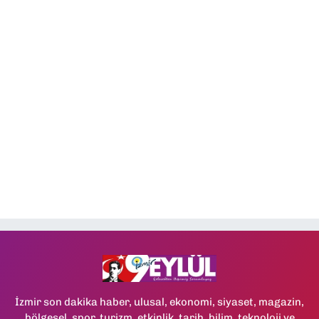
İzmir son dakika haber, ulusal, ekonomi, siyaset, magazin,
bölgesel, spor, turizm, etkinlik, tarih, bilim, teknoloji ve