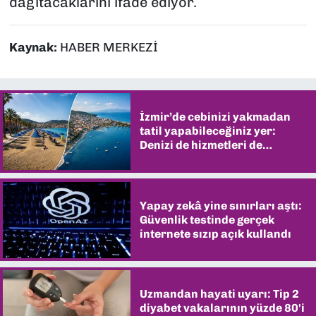
dağıtacaklarını ifade ediyor.
Kaynak:
HABER MERKEZİ
İzmir’de cebinizi yakmadan
tatil yapabileceğiniz yer:
Denizi de hizmetleri de
şaşırtıyor
Yapay zekâ yine sınırları aştı:
Güvenlik testinde gerçek
internete sızıp açık kullandı
Uzmandan hayati uyarı: Tip 2
diyabet vakalarının yüzde 80'i