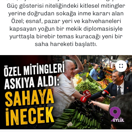
Güç gösterisi niteliğindeki kitlesel mitingler
SAĞLIK
yerine doğrudan sokağa inme kararı alan
Özel; esnaf, pazar yeri ve kahvehaneleri
SPOR
kapsayan yoğun bir mekik diplomasisiyle
yurttaşla birebir temas kuracağı yeni bir
TEKNOLOJİ
saha hareketi başlattı.
YAŞAM
YEREL YÖNETİMLER