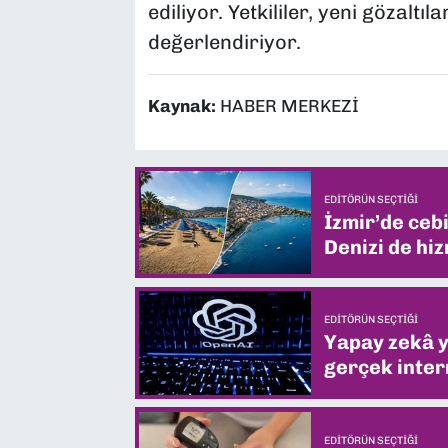
ediliyor. Yetkililer, yeni gözaltı
değerlendiriyor.
Kaynak:
HABER MERKEZİ
EDITÖRÜN SEÇTIĞI
İzmir’de ceb
Denizi de hiz
EDITÖRÜN SEÇTIĞI
Yapay zekâ yi
gerçek intern
EDITÖRÜN SEÇTIĞI