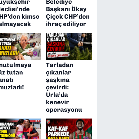
üyükşehir
Belediye
eclisi’nde
Başkanı İlkay
HP’den kimse
Çiçek CHP’den
almayacak
ihraç ediliyor
nutulmaya
Tarladan
üz tutan
çıkanlar
anatı
şaşkına
muzladı!
çevirdi:
Urla’da
kenevir
operasyonu