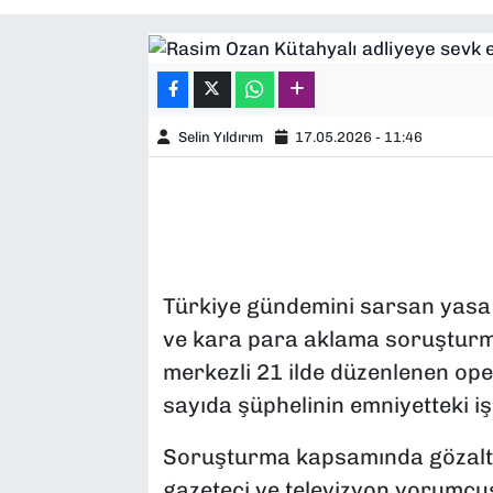
SAĞLIK
SPOR
Selin Yıldırım
17.05.2026 - 11:46
TEKNOLOJİ
YAŞAM
YEREL YÖNETİMLER
Türkiye gündemini sarsan yasa dış
ve kara para aklama soruşturm
merkezli 21 ilde düzenlenen op
sayıda şüphelinin emniyetteki i
Soruşturma kapsamında gözaltın
gazeteci ve televizyon yorumcu