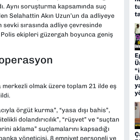
dı. Aynı soruşturma kapsamında suç
t
t
en Selahattin Akın Uzun’un da adliyeye
in sevki sırasında adliye çevresinde
. Polis ekipleri güzergah boyunca geniş
E
ı operasyon
Ü
“
Ü
y
erkezli olmak üzere toplam 21 ilde eş
y
ldi.
ıyla örgüt kurma”, “yasa dışı bahis”,
itelikli dolandırıcılık”, “rüşvet” ve “suçtan
erini aklama” suçlamalarını kapsadığı
Ç
 banka yöneticisi, 8 emniyet personeli ve