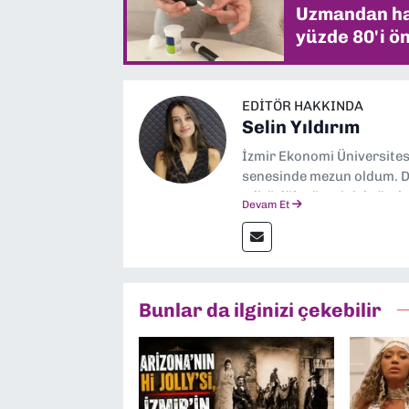
Uzmandan hay
yüzde 80'i ön
EDITÖR HAKKINDA
Selin Yıldırım
İzmir Ekonomi Üniversite
senesinde mezun oldum. Do
editörlük görevini de üstl
Devam Et
Bunlar da ilginizi çekebilir