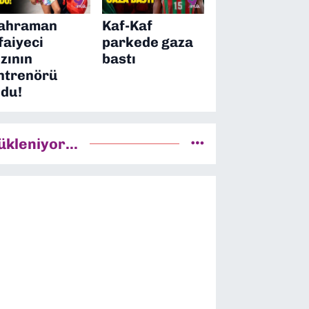
ahraman
Kaf-Kaf
tfaiyeci
parkede gaza
ızının
bastı
ntrenörü
ldu!
ükleniyor...