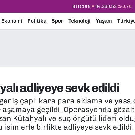
DOLAR
47,7069
%0.17
EURO
55,0265
%0.01
Ekonomi
Politika
Spor
Teknoloji
Yaşam
Türkiy
STERLİN
64,1897
%0.02
GRAM ALTIN
6618.49
%2.12
BİST100
13.887
%64
BITCOIN
64.360,53
%-0.76
lı adliyeye sevk edildi
geniş çaplı kara para aklama ve yasa d
r aşamaya geçildi. Operasyonda gözalt
an Kütahyalı ve suç örgütü lideri old
simlerle birlikte adliyeye sevk edildi.