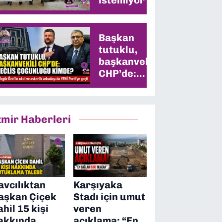
Başkan
tutuklu,
başkanvekili
CHP’de:
Meclis
çoğunluğu
kimde?
zmir Haberleri
avcılıktan
Karşıyaka
aşkan Çiçek
Stadı için umut
ahil 15 kişi
veren
akkında
açıklama: “En