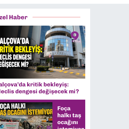
zel Haber
alçova’da kritik bekleyiş:
eclis dengesi değişecek mi?
Foça
halkı taş
ocağını
istemiyor