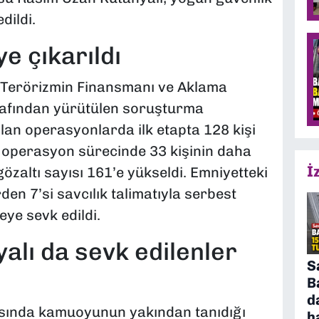
dildi.
e çıkarıldı
 Terörizmin Finansmanı ve Aklama
afından yürütülen soruşturma
an operasyonlarda ilk etapta 128 kişi
n operasyon sürecinde 33 kişinin daha
İ
özaltı sayısı 161’e yükseldi. Emniyetteki
en 7’si savcılık talimatıyla serbest
eye sevk edildi.
lı da sevk edilenler
S
B
d
rasında kamuoyunun yakından tanıdığı
h