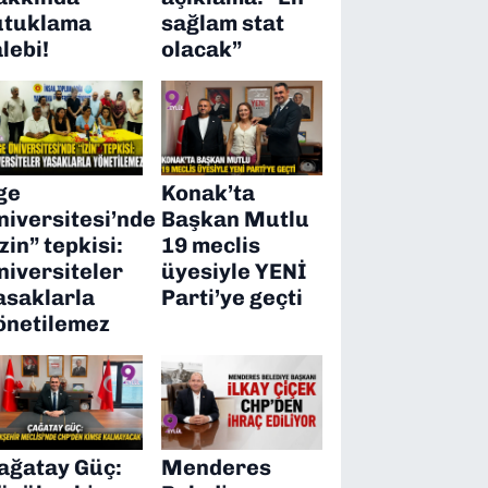
utuklama
sağlam stat
alebi!
olacak”
ge
Konak’ta
niversitesi’nde
Başkan Mutlu
izin” tepkisi:
19 meclis
niversiteler
üyesiyle YENİ
asaklarla
Parti’ye geçti
önetilemez
ağatay Güç:
Menderes