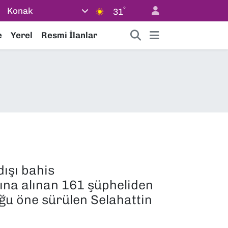
°
Konak
31
e
Yerel
Resmi İlanlar
ışı bahis
ına alınan 161 şüpheliden
uğu öne sürülen Selahattin