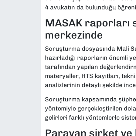
4 avukatın da bulunduğu öğrenil
MASAK raporları 
merkezinde
Soruşturma dosyasında Mali Su
hazırladığı raporların önemli yer 
tarafından yapılan değerlendirm
materyaller, HTS kayıtları, tekni
analizlerinin detaylı şekilde incel
Soruşturma kapsamında şüphelil
yöntemiyle gerçekleştirilen dolan
gelirleri farklı yöntemlerle sist
Paravan şirket ve k