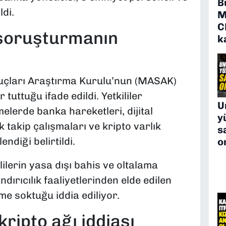
B
di.
M
C
soruşturmanın
k
çları Araştırma Kurulu’nun (MASAK)
tuttuğu ifade edildi. Yetkililer
U
elerde banka hareketleri, dijital
y
k takip çalışmaları ve kripto varlık
s
endiği belirtildi.
o
erin yasa dışı bahis ve oltalama
dırıcılık faaliyetlerinden elde edilen
eme soktuğu iddia ediliyor.
ripto ağı iddiası