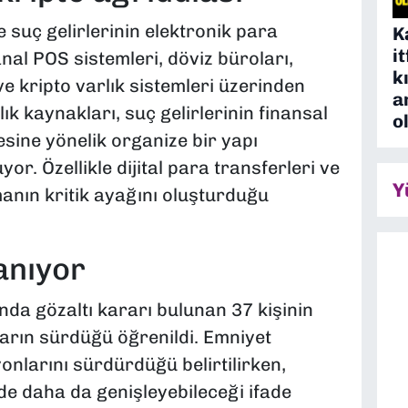
 suç gelirlerinin elektronik para
K
i
nal POS sistemleri, döviz büroları,
k
e kripto varlık sistemleri üzerinden
a
lık kaynakları, suç gelirlerinin finansal
o
mesine yönelik organize bir yapı
r. Özellikle dijital para transferleri ve
Y
anın kritik ayağını oluşturduğu
anıyor
a gözaltı kararı bulunan 37 kişinin
arın sürdüğü öğrenildi. Emniyet
yonlarını sürdürdüğü belirtilirken,
e daha da genişleyebileceği ifade