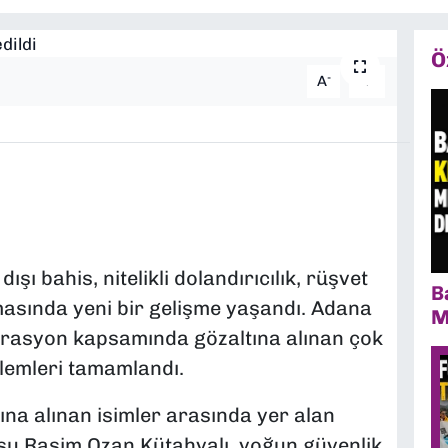
Ö
-
+
A
A
ı bahis, nitelikli dolandırıcılık, rüşvet
B
asında yeni bir gelişme yaşandı. Adana
M
erasyon kapsamında gözaltına alınan çok
şlemleri tamamlandı.
a alınan isimler arasında yer alan
su Rasim Ozan Kütahyalı, yoğun güvenlik