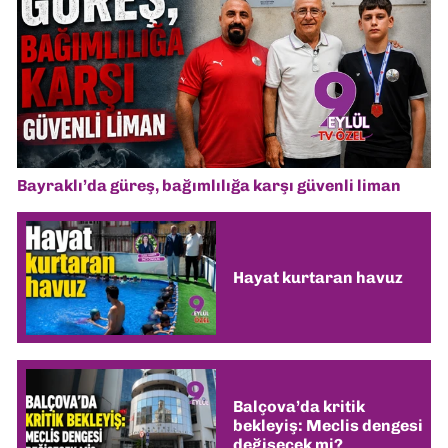
Bayraklı’da güreş, bağımlılığa karşı güvenli liman
Hayat kurtaran havuz
Balçova’da kritik
bekleyiş: Meclis dengesi
değişecek mi?