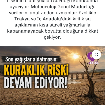
riskinin ciddi şekilde sürdüğü konusunda
uyarıyor. Meteoroloji Genel Müdürlüğü
SAĞLIK
verilerini analiz eden uzmanlar, özellikle
Trakya ve İç Anadolu'daki kritik su
SPOR
açıklarının kısa süreli yağmurlarla
kapanamayacak boyutta olduğuna dikkat
TEKNOLOJİ
çekiyor.
YAŞAM
YEREL YÖNETİMLER