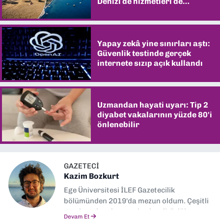
Denizi de hizmetleri de
şaşırtıyor
Yapay zekâ yine sınırları aştı:
Güvenlik testinde gerçek
internete sızıp açık kullandı
Uzmandan hayati uyarı: Tip 2
diyabet vakalarının yüzde 80'i
önlenebilir
GAZETECI
Kazim Bozkurt
Ege Üniversitesi İLEF Gazetecilik
bölümünden 2019'da mezun oldum. Çeşitli
yerel ve ulusal gazetelerde editörlük,
Devam Et