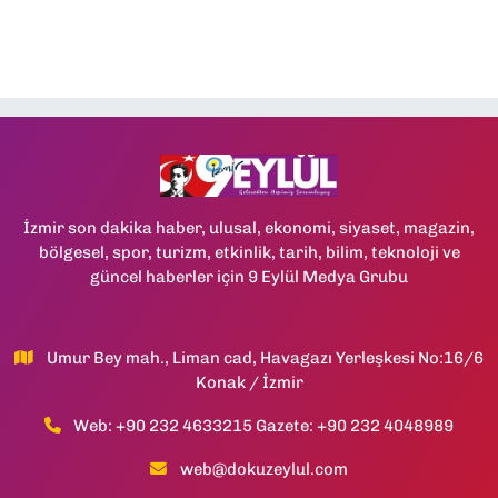
İzmir son dakika haber, ulusal, ekonomi, siyaset, magazin,
bölgesel, spor, turizm, etkinlik, tarih, bilim, teknoloji ve
güncel haberler için 9 Eylül Medya Grubu
Umur Bey mah., Liman cad, Havagazı Yerleşkesi No:16/6
Konak / İzmir
Web: +90 232 4633215 Gazete: +90 232 4048989
web@dokuzeylul.com