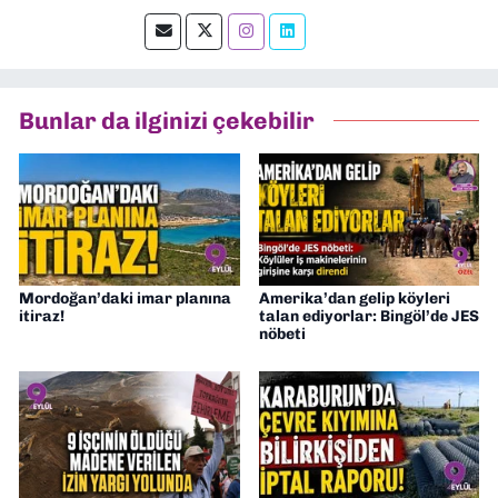
muhabirlik yaptım. Teknoloji bloglarını
okumayı severim.
Bunlar da ilginizi çekebilir
Mordoğan’daki imar planına
Amerika’dan gelip köyleri
itiraz!
talan ediyorlar: Bingöl’de JES
nöbeti