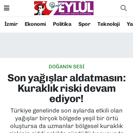
Resmi İlanlar
Konak Nöbetçi Eczaneler
İzmir
Ekonomi
Politika
Spor
Teknoloji
Y
BİLİM
Konak Hava Durumu
DÜNYA
Konak Trafik Yoğunluk Haritası
DOĞANIN SESİ
EĞİTİM
Süper Lig Puan Durumu ve Fikstür
Son yağışlar aldatmasın:
EKONOMİ
Tüm Manşetler
Kuraklık riski devam
ediyor!
KÜLTÜR SANAT
Son Dakika Haberleri
Türkiye genelinde son aylarda etkili olan
MAGAZİN
Haber Arşivi
yağışlar birçok bölgede yeşil bir örtü
oluştursa da uzmanlar bölgesel kuraklık
POLİTİKA