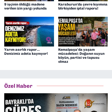
9 işçinin öldüğü madene
Karaburun'da çevre kıyımına
verilen izin yargı yolunda
blirkişiden iptal raporu!
Yarım asırlık rapor...
Kemalpaşa’da yaşam
Denizimiz adeta kaynıyor!
mücadelesi: Doğanın suyun
köyün, partisi ve tapusu
olmaz
Özel Haber