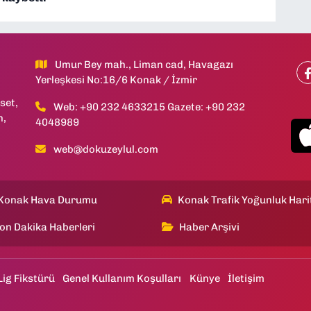
Umur Bey mah., Liman cad, Havagazı
Yerleşkesi No:16/6 Konak / İzmir
set,
Web: +90 232 4633215 Gazete: +90 232
h,
4048989
web@dokuzeylul.com
Konak Hava Durumu
Konak Trafik Yoğunluk Hari
on Dakika Haberleri
Haber Arşivi
Lig Fikstürü
Genel Kullanım Koşulları
Künye
İletişim