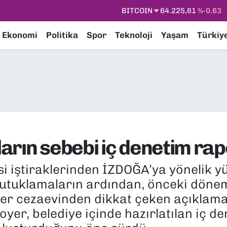
DOLAR
47,7143
%0.16
EURO
55,0317
%-0.02
Ekonomi
Politika
Spor
Teknoloji
Yaşam
Türkiy
STERLİN
64,2463
%0.07
GRAM ALTIN
6510.40
%0.45
BİST100
13.799
%70
BITCOIN
64.225,61
%-0.63
arın sebebi iç denetim rap
si iştiraklerinden İZDOĞA’ya yönelik 
utuklamaların ardından, önceki döne
yer cezaevinden dikkat çeken açıklam
oyer, belediye içinde hazırlatılan iç d