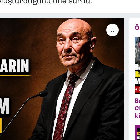
oluşturduğunu öne sürdü.
Ö
B
C
k