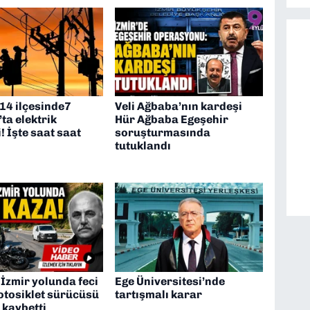
 14 ilçesinde7
Veli Ağbaba’nın kardeşi
ta elektrik
Hür Ağbaba Egeşehir
i! İşte saat saat
soruşturmasında
tutuklandı
İzmir yolunda feci
Ege Üniversitesi’nde
otosiklet sürücüsü
tartışmalı karar
 kaybetti