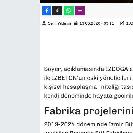
Selin Yıldırım
13.05.2026 - 09:11
13.0
Soyer, açıklamasında İZDOĞA e
ile İZBETON’un eski yöneticileri
kişisel hesaplaşma” niteliği taş
kendi döneminde hayata geçirilen
Fabrika projelerin
2019-2024 döneminde İzmir Büy
geçirilen Bayındır Süt Fabrikas