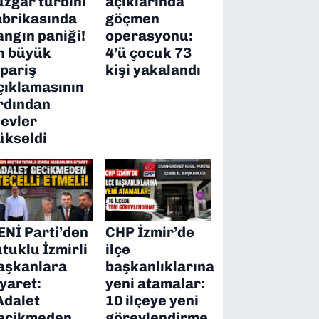
üzgar türbini
açıklarında
abrikasında
göçmen
angın paniği!
operasyonu:
n büyük
4’ü çocuk 73
ipariş
kişi yakalandı
çıklamasının
rdından
levler
ükseldi
ENİ Parti’den
CHP İzmir’de
utuklu İzmirli
ilçe
aşkanlara
başkanlıklarına
iyaret:
yeni atamalar:
Adalet
10 ilçeye yeni
ecikmeden
görevlendirme