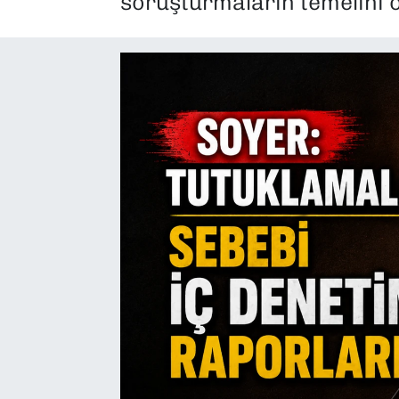
soruşturmaların temelini 
SAĞLIK
SPOR
TEKNOLOJİ
YAŞAM
YEREL YÖNETİMLER