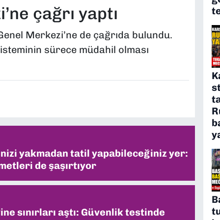
’ne çağrı yaptı
t
enel Merkezi’ne de çağrıda bulundu.
 sisteminin sürece müdahil olması
K
s
t
R
b
y
inizi yakmadan tatil yapabileceğiniz yer:
metleri de şaşırtıyor
B
t
ne sınırları aştı: Güvenlik testinde