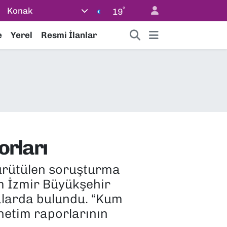
°
Konak
19
e
Yerel
Resmi İlanlar
orları
yürütülen soruşturma
m İzmir Büyükşehir
alarda bulundu. “Kum
enetim raporlarının