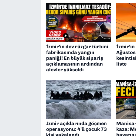
İzmir’in dev rüzgar türbini
İzmir’in
fabrikasında yangın
Ağustos’
paniği! En büyük sipariş
kesintis
açıklamasının ardından
liste
alevler yükseldi
İzmir açıklarında göçmen
Manisa-
operasyonu: 4’ü çocuk 73
kaza: M
kişi yakalandı
hayatını