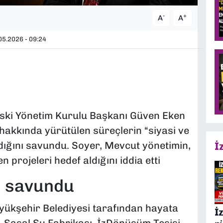
-
+
A
A
5.2026 - 09:24
ski Yönetim Kurulu Başkanı Güven Eken
 hakkında yürütülen süreçlerin “siyasi ve
ıdığını savundu. Soyer, Mevcut yönetimin,
İ
 projeleri hedef aldığını iddia etti
i savundu
ükşehir Belediyesi tarafından hayata
İ
ı, Şaşal Su Fabrikası, İzDönüşüm Tesisi,