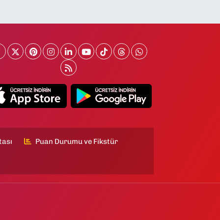
tası
Puan Durumu ve Fikstür