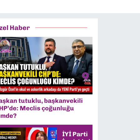
zel Haber
aşkan tutuklu, başkanvekili
HP’de: Meclis çoğunluğu
imde?
İYİ Parti