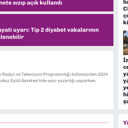
b
ete sızıp açık kullandı
C
ç
k
ati uyarı: Tip 2 diyabet vakalarının
lenebilir
İ
c
y
si Radyo ve Televizyon Programcılığı bölümünden 2024
y
kuz Eylül Gazetesi'nde spor yazarlığı yaparken,
y
eniyorum.
h
ş
Y