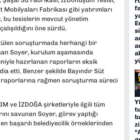
r
f
 Mobilyaları Fabrikası gibi yatırımları
y
, bu tesislerin mevcut yönetim
E
çalışıldığını öne sürdü.
s
a
rütülen soruşturmada herhangi bir
a
nan Soyer, kurulum aşamasında
a
y
eniyle hazırlanan raporların eksik
iddia etti. Benzer şekilde Bayındır Süt
y raporlarına rağmen soruşturma süreci
Y
 ve İZDOĞA şirketleriyle ilgili tüm
t
ını savunan Soyer, görev yaptığı
b
en başarılı belediyecilik örneklerinden
z
“
g