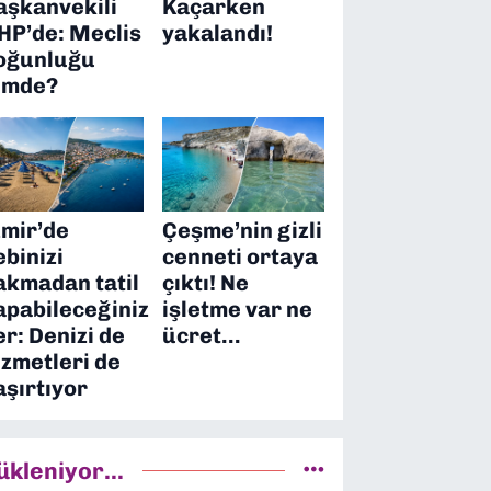
aşkanvekili
Kaçarken
HP’de: Meclis
yakalandı!
oğunluğu
imde?
zmir’de
Çeşme’nin gizli
ebinizi
cenneti ortaya
akmadan tatil
çıktı! Ne
apabileceğiniz
işletme var ne
er: Denizi de
ücret…
izmetleri de
aşırtıyor
ükleniyor...