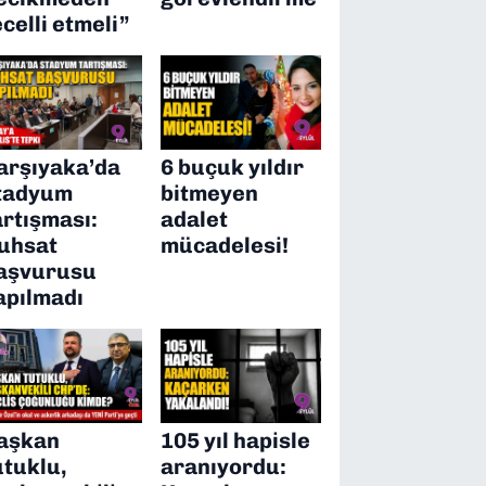
ecelli etmeli”
arşıyaka’da
6 buçuk yıldır
tadyum
bitmeyen
artışması:
adalet
uhsat
mücadelesi!
aşvurusu
apılmadı
aşkan
105 yıl hapisle
utuklu,
aranıyordu: