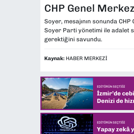
CHP Genel Merkezi
Soyer, mesajının sonunda CHP G
Soyer Parti yönetimi ile adalet
gerektiğini savundu.
Kaynak:
HABER MERKEZİ
EDITÖRÜN SEÇTIĞI
İzmir’de ceb
Denizi de hiz
EDITÖRÜN SEÇTIĞI
Yapay zekâ yi