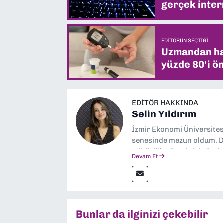
gerçek intern
EDITÖRÜN SEÇTIĞI
Uzmandan hay
yüzde 80'i ön
EDITÖR HAKKINDA
Selin Yıldırım
İzmir Ekonomi Üniversite
senesinde mezun oldum. Do
editörlük görevini de üstl
Devam Et
Bunlar da ilginizi çekebilir