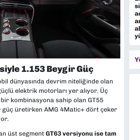
s
a
a
a
y
Y
iyle 1.153 Beygir Güç
obil dünyasında devrim niteliğinde olan
üçlü elektrik motorları yer alıyor. Üç
e) bir kombinasyona sahip olan GT55
r güç üretirken AMG 4Matic+ dört çeker
or.
anan üst segment
GT63 versiyonu ise tam