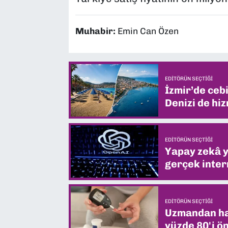
Muhabir:
Emin Can Özen
EDITÖRÜN SEÇTIĞI
İzmir’de ceb
Denizi de hiz
EDITÖRÜN SEÇTIĞI
Yapay zekâ yi
gerçek intern
EDITÖRÜN SEÇTIĞI
Uzmandan hay
yüzde 80'i ön