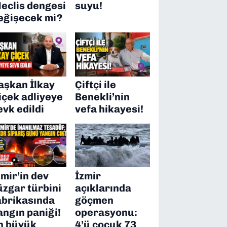
eclis dengesi
suyu!
eğişecek mi?
aşkan İlkay
Çiftçi ile
içek adliyeye
Benekli’nin
evk edildi
vefa hikayesi!
zmir’in dev
İzmir
üzgar türbini
açıklarında
abrikasında
göçmen
angın paniği!
operasyonu:
n büyük
4’ü çocuk 73