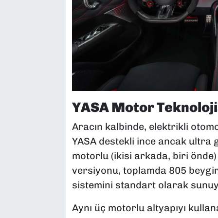
YASA Motor Teknolojis
Aracın kalbinde, elektrikli otom
YASA destekli ince ancak ultra g
motorlu (ikisi arkada, biri önd
versiyonu, toplamda 805 beygi
sistemini standart olarak sunuy
Aynı üç motorlu altyapıyı kull