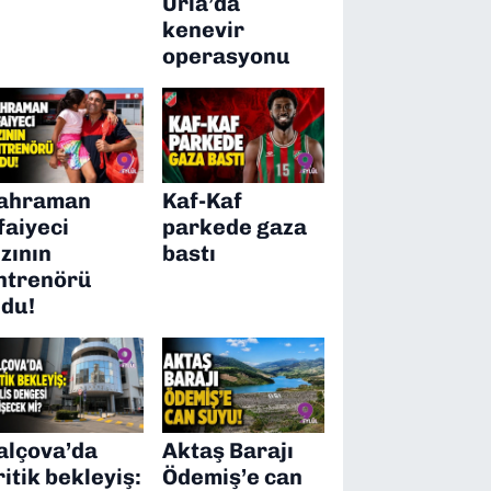
Urla’da
kenevir
operasyonu
ahraman
Kaf-Kaf
tfaiyeci
parkede gaza
ızının
bastı
ntrenörü
ldu!
alçova’da
Aktaş Barajı
ritik bekleyiş:
Ödemiş’e can