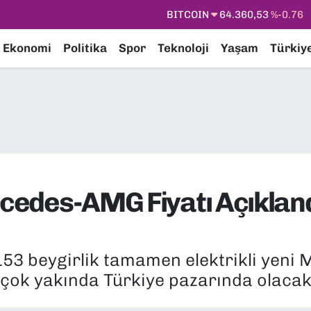
DOLAR
47,7069
%0.17
EURO
55,0265
%0.01
Ekonomi
Politika
Spor
Teknoloji
Yaşam
Türkiy
STERLİN
64,1897
%0.02
GRAM ALTIN
6574.81
%1.44
BİST100
13.887
%64
BITCOIN
64.360,53
%-0.76
rcedes-AMG Fiyatı Açıkland
.153 beygirlik tamamen elektrikli yen
çok yakında Türkiye pazarında olacak