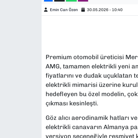
Emin Can Özen
30.05.2026 - 10:40
Premium otomobil üreticisi Me
AMG, tamamen elektrikli yeni am
fiyatlarını ve dudak uçuklatan 
elektrikli mimarisi üzerine kur
hedefleyen bu özel modelin, çok 
çıkması kesinleşti.
Göz alıcı aerodinamik hatları ve
elektrikli canavarın Almanya paza
versiyon seçeneğiyle resmiyet 