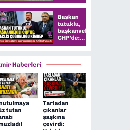
Başkan
tutuklu,
başkanvekili
CHP’de:
Meclis
çoğunluğu
kimde?
zmir Haberleri
nutulmaya
Tarladan
üz tutan
çıkanlar
anatı
şaşkına
muzladı!
çevirdi: