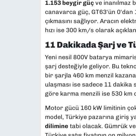
1.153 beygir güç
ve inanılmaz b
canavarca güç, GT63'ün 0'dan
çıkmasını sağlıyor. Aracın elek
hızı ise 300 km/s olarak açıklan
11 Dakikada Şarj ve T
Yeni nesil 800V batarya mimaris
şarj desteğiyle geliyor. Bu tekn
bir şarjla 460 km menzil kazana
ulaşması ise sadece 11 dakika 
göre karma menzili ise 530 km 
Motor gücü 160 kW limitinin çok
model, Türkiye pazarına giriş 
dilimine
tabi olacak. Gümrük ve
Türkiye satış fiyatının on milyon