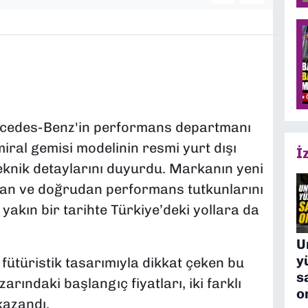
rcedes-Benz'in performans departmanı
iral gemisi modelinin resmi yurt dışı
İ
teknik detaylarını duyurdu. Markanın yeni
ulan ve doğrudan performans tutkunlarını
yakın bir tarihte Türkiye’deki yollara da
U
y
 fütüristik tasarımıyla dikkat çeken bu
s
rındaki başlangıç fiyatları, iki farklı
o
kazandı.