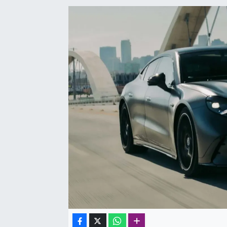
SAĞLIK
SPOR
TEKNOLOJİ
YAŞAM
YEREL YÖNETİMLER