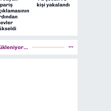
ipariş
kişi yakalandı
çıklamasının
rdından
levler
ükseldi
ükleniyor...