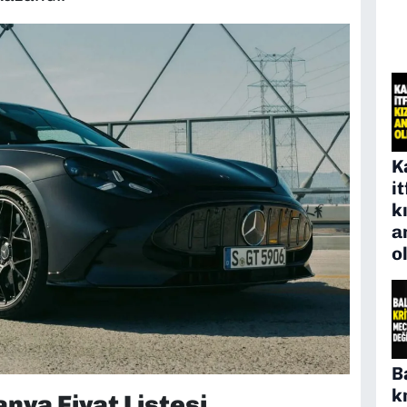
K
i
k
a
o
B
k
ya Fiyat Listesi