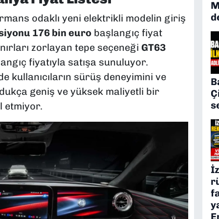
M
d
mans odaklı yeni elektrikli modelin giriş
siyonu 176 bin euro
başlangıç fiyat
sınırları zorlayan tepe seçeneği
GT63
angıç fiyatıyla satışa sunuluyor.
de kullanıcıların sürüş deneyimini ve
B
dukça geniş ve yüksek maliyetli bir
Ç
s
l etmiyor.
İ
r
f
y
E