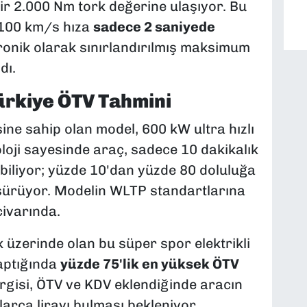
ir 2.000 Nm tork değerine ulaşıyor. Bu
 100 km/s hıza
sadece 2 saniyede
tronik olarak sınırlandırılmış maksimum
dı.
ürkiye ÖTV Tahmini
ine sahip olan model, 600 kW ultra hızlı
oloji sayesinde araç, sadece 10 dakikalık
biliyor; yüzde 10'dan yüzde 80 doluluğa
sürüyor. Modelin WLTP standartlarına
civarında.
 üzerinde olan bu süper spor elektrikli
yaptığında
yüzde 75'lik en yüksek ÖTV
rgisi, ÖTV ve KDV eklendiğinde aracın
larca lirayı bulması bekleniyor.