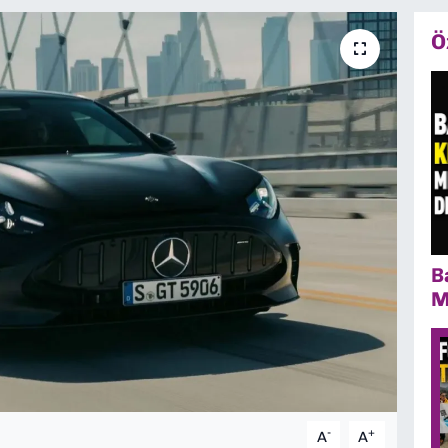
Ö
B
M
-
+
A
A