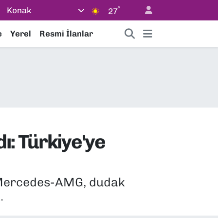
°
Konak
27
e
Yerel
Resmi İlanlar
ı: Türkiye'ye
i Mercedes-AMG, dudak
.