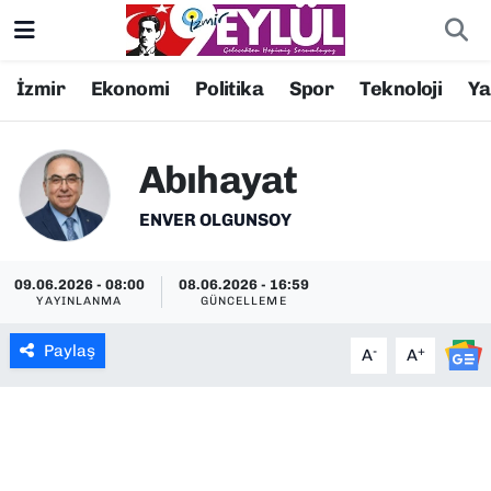
Resmi İlanlar
Konak Nöbetçi Eczaneler
İzmir
Ekonomi
Politika
Spor
Teknoloji
Y
BİLİM
Konak Hava Durumu
Abıhayat
DÜNYA
Konak Trafik Yoğunluk Haritası
ENVER OLGUNSOY
EĞİTİM
Süper Lig Puan Durumu ve Fikstür
09.06.2026 - 08:00
08.06.2026 - 16:59
YAYINLANMA
GÜNCELLEME
EKONOMİ
Tüm Manşetler
Paylaş
-
+
A
A
KÜLTÜR SANAT
Son Dakika Haberleri
MAGAZİN
Haber Arşivi
POLİTİKA