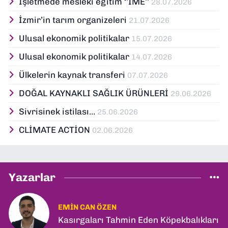
İşletmede mesleki eğitim ‘’İME’’
28.07.2026
İzmir’in tarım organizeleri
21.07.2026
Ulusal ekonomik politikalar
15.07.2026
Ulusal ekonomik politikalar
14.07.2026
Ülkelerin kaynak transferi
07.07.2026
DOĞAL KAYNAKLI SAĞLIK ÜRÜNLERİ
29.06.2026
Sivrisinek istilası...
25.06.2026
CLİMATE ACTİON
02.06.2026
Yazarlar
EMIN CAN ÖZEN
Kasırgaları Tahmin Eden Köpekbalıkları