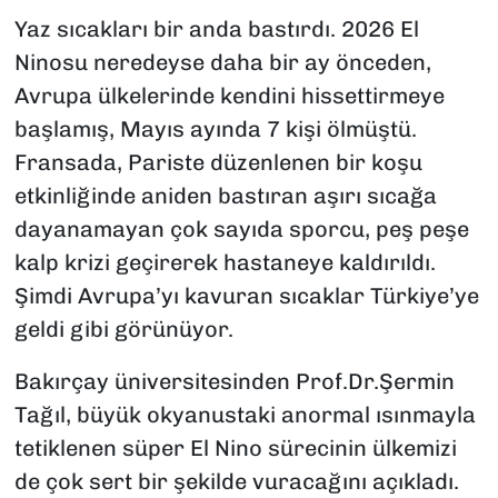
Yaz sıcakları bir anda bastırdı. 2026 El
SAĞLIK
Ninosu neredeyse daha bir ay önceden,
Avrupa ülkelerinde kendini hissettirmeye
SPOR
başlamış, Mayıs ayında 7 kişi ölmüştü.
TEKNOLOJİ
Fransada, Pariste düzenlenen bir koşu
etkinliğinde aniden bastıran aşırı sıcağa
YAŞAM
dayanamayan çok sayıda sporcu, peş peşe
kalp krizi geçirerek hastaneye kaldırıldı.
YEREL YÖNETİMLER
Şimdi Avrupa’yı kavuran sıcaklar Türkiye’ye
geldi gibi görünüyor.
Bakırçay üniversitesinden Prof.Dr.Şermin
Tağıl, büyük okyanustaki anormal ısınmayla
tetiklenen süper El Nino sürecinin ülkemizi
de çok sert bir şekilde vuracağını açıkladı.