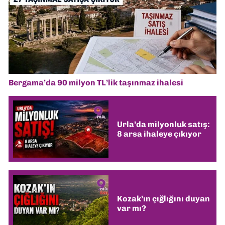
Bergama’da 90 milyon TL’lik taşınmaz ihalesi
Urla’da milyonluk satış:
8 arsa ihaleye çıkıyor
Kozak’ın çığlığını duyan
var mı?