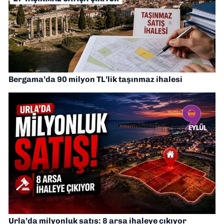
Bergama’da 90 milyon TL’lik taşınmaz ihalesi
Urla’da milyonluk satış: 8 arsa ihaleye çıkıyor