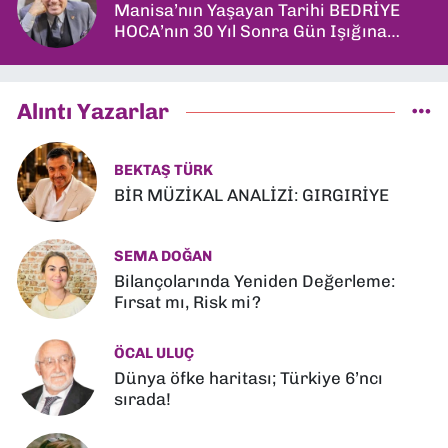
Manisa’nın Yaşayan Tarihi BEDRİYE
HOCA’nın 30 Yıl Sonra Gün Işığına
Çıkan Son Kitabı; “YİTİRİLMİŞ YILLAR”
Alıntı Yazarlar
BEKTAŞ TÜRK
BİR MÜZİKAL ANALİZİ: GIRGIRİYE
SEMA DOĞAN
Bilançolarında Yeniden Değerleme:
Fırsat mı, Risk mi?
ÖCAL ULUÇ
Dünya öfke haritası; Türkiye 6’ncı
sırada!