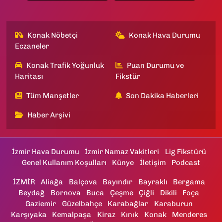
Konak Nöbetçi
Konak Hava Durumu
Eczaneler
Konak Trafik Yoğunluk
Puan Durumu ve
Haritası
Fikstür
Tüm Manşetler
Son Dakika Haberleri
Haber Arşivi
İzmir Hava Durumu
İzmir Namaz Vakitleri
Lig Fikstürü
Genel Kullanım Koşulları
Künye
İletişim
Podcast
İZMİR
Aliağa
Balçova
Bayındır
Bayraklı
Bergama
Beydağ
Bornova
Buca
Çeşme
Çiğli
Dikili
Foça
Gaziemir
Güzelbahçe
Karabağlar
Karaburun
Karşıyaka
Kemalpaşa
Kiraz
Kınık
Konak
Menderes