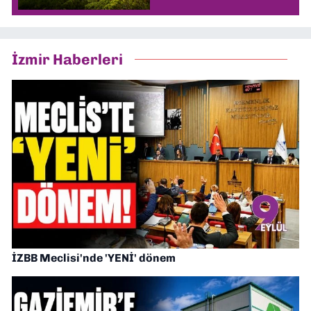
İzmir Haberleri
İZBB Meclisi'nde 'YENİ' dönem