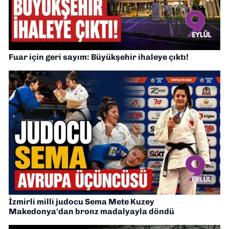
Fuar için geri sayım: Büyükşehir ihaleye çıktı!
İzmirli milli judocu Sema Mete Kuzey
Makedonya'dan bronz madalyayla döndü