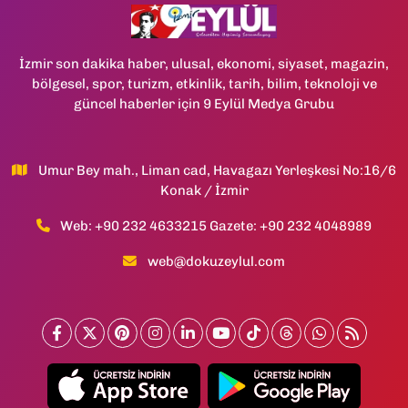
İzmir son dakika haber, ulusal, ekonomi, siyaset, magazin,
bölgesel, spor, turizm, etkinlik, tarih, bilim, teknoloji ve
güncel haberler için 9 Eylül Medya Grubu
Umur Bey mah., Liman cad, Havagazı Yerleşkesi No:16/6
Konak / İzmir
Web: +90 232 4633215 Gazete: +90 232 4048989
web@dokuzeylul.com