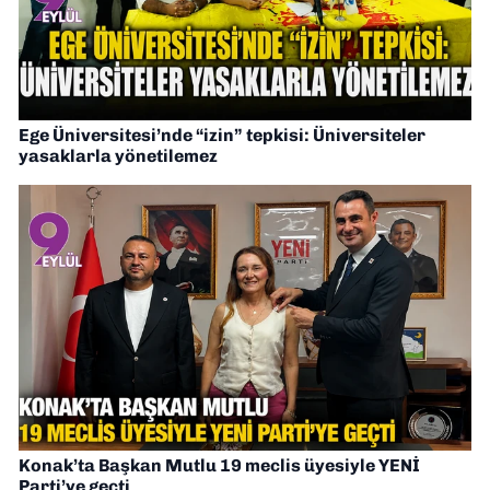
Ege Üniversitesi’nde “izin” tepkisi: Üniversiteler
yasaklarla yönetilemez
Konak’ta Başkan Mutlu 19 meclis üyesiyle YENİ
Parti’ye geçti