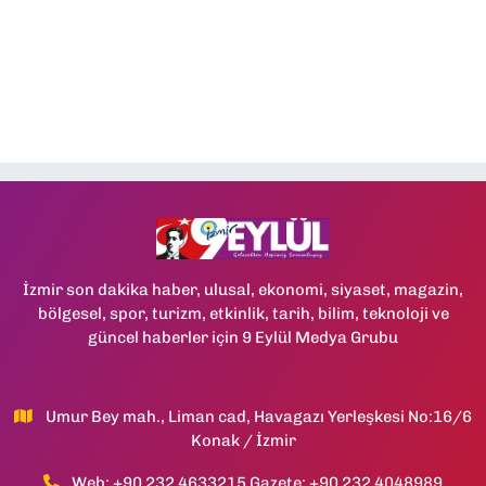
İzmir son dakika haber, ulusal, ekonomi, siyaset, magazin,
bölgesel, spor, turizm, etkinlik, tarih, bilim, teknoloji ve
güncel haberler için 9 Eylül Medya Grubu
Umur Bey mah., Liman cad, Havagazı Yerleşkesi No:16/6
Konak / İzmir
Web: +90 232 4633215 Gazete: +90 232 4048989