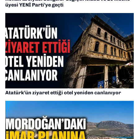
üyesi YENİ Parti’ye geçti
Atatürk’ün ziyaret ettiği otel yeniden canlanıyor