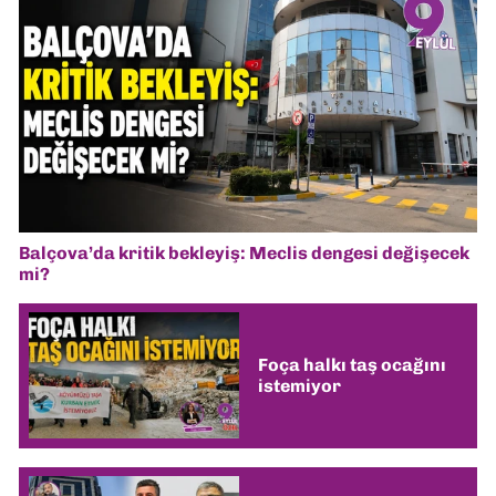
Balçova’da kritik bekleyiş: Meclis dengesi değişecek
mi?
Foça halkı taş ocağını
istemiyor