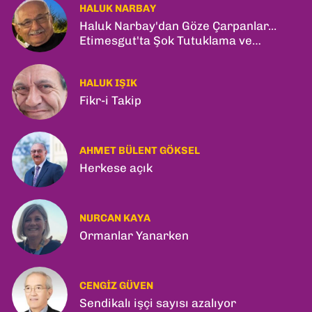
HALUK NARBAY
Haluk Narbay'dan Göze Çarpanlar...
Etimesgut'ta Şok Tutuklama ve
Ankara'da Şam Zirvesi!
HALUK IŞIK
Fikr-i Takip
AHMET BÜLENT GÖKSEL
Herkese açık
NURCAN KAYA
Ormanlar Yanarken
CENGIZ GÜVEN
Sendikalı işçi sayısı azalıyor