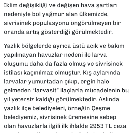
İklim değişikliği ve değişen hava şartları
SAĞLIK
nedeniyle bol yağmur alan ülkemizde,
sivrisinek populasyonu öngörülmeyen bir
SPOR
oranda artış gösterdiği görülmektedir.
TEKNOLOJİ
Yazlık bölgelerde ayrıca üstü açık ve bakım
yapılmayan havuzlar nedeni ile larva
YAŞAM
oluşumu daha da fazla olmuş ve sivrisinek
YEREL YÖNETİMLER
istilası kaçınılmaz olmuştur. Kış aylarında
larvalar yumurtadan çıkıp, ergin hale
gelmeden “larvasit” ilaçlarla mücadelenin bu
yıl yetersiz kaldığı görülmektedir. Aslında
yazlık ilçe belediyeleri, örneğin Çeşme
belediyemiz, sivrisinek üremesine sebep
olan havuzlarla ilgili ilk ihlalde 2953 TL ceza