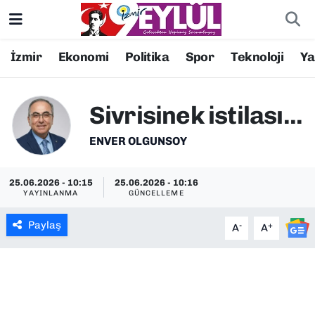
Resmi İlanlar
Konak Nöbetçi Eczaneler
İzmir
Ekonomi
Politika
Spor
Teknoloji
Y
BİLİM
Konak Hava Durumu
Sivrisinek istilası...
DÜNYA
Konak Trafik Yoğunluk Haritası
ENVER OLGUNSOY
EĞİTİM
Süper Lig Puan Durumu ve Fikstür
25.06.2026 - 10:15
25.06.2026 - 10:16
YAYINLANMA
GÜNCELLEME
EKONOMİ
Tüm Manşetler
Paylaş
-
+
A
A
KÜLTÜR SANAT
Son Dakika Haberleri
MAGAZİN
Haber Arşivi
POLİTİKA