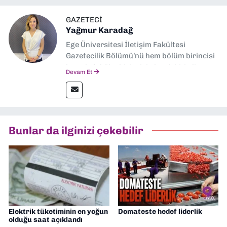
GAZETECI
Yağmur Karadağ
Ege Üniversitesi İletişim Fakültesi
Gazetecilik Bölümü’nü hem bölüm birincisi
hem de fakülte birincisi olarak bitirdim.
Devam Et
Ardından Ege Üniversitesi'nde “Siyasal
İletişim” üzerine yüksek lisans eğitimimi
tamamladım. Halen aynı anabilim dalında
“İklim Krizi Haberciliği” üzerine doktora
eğitimim sürüyor. 9 Eylül'de “Haber
Bunlar da ilginizi çekebilir
Müdürü” olarak görev almaktayım. Hak
odaklı haberciliğe dair çalışmalar
yapıyorum
Elektrik tüketiminin en yoğun
Domateste hedef liderlik
olduğu saat açıklandı