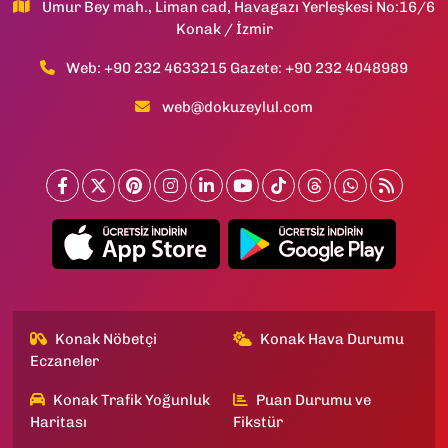
Umur Bey mah., Liman cad, Havagazı Yerleşkesi No:16/6
Konak / İzmir
Web: +90 232 4633215 Gazete: +90 232 4048989
web@dokuzeylul.com
Konak Nöbetçi
Konak Hava Durumu
Eczaneler
Konak Trafik Yoğunluk
Puan Durumu ve
Haritası
Fikstür