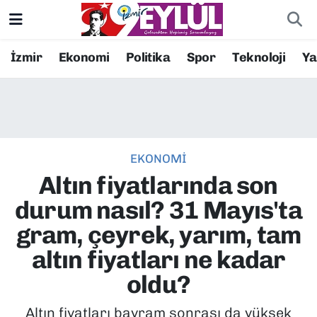
Resmi İlanlar
Konak Nöbetçi Eczaneler
İzmir
Ekonomi
Politika
Spor
Teknoloji
Y
BİLİM
Konak Hava Durumu
DÜNYA
Konak Trafik Yoğunluk Haritası
EKONOMİ
EĞİTİM
Süper Lig Puan Durumu ve Fikstür
Altın fiyatlarında son
EKONOMİ
Tüm Manşetler
durum nasıl? 31 Mayıs'ta
gram, çeyrek, yarım, tam
KÜLTÜR SANAT
Son Dakika Haberleri
altın fiyatları ne kadar
MAGAZİN
Haber Arşivi
oldu?
POLİTİKA
Altın fiyatları bayram sonrası da yüksek