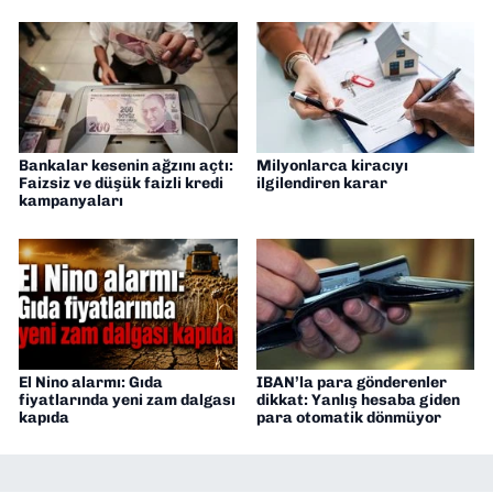
Bankalar kesenin ağzını açtı:
Milyonlarca kiracıyı
Faizsiz ve düşük faizli kredi
ilgilendiren karar
kampanyaları
El Nino alarmı: Gıda
IBAN’la para gönderenler
fiyatlarında yeni zam dalgası
dikkat: Yanlış hesaba giden
kapıda
para otomatik dönmüyor