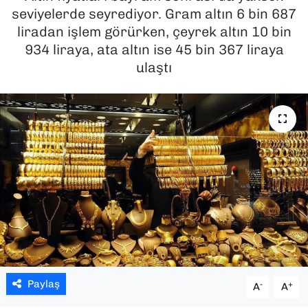
seviyelerde seyrediyor. Gram altın 6 bin 687
SAĞLIK
liradan işlem görürken, çeyrek altın 10 bin
934 liraya, ata altın ise 45 bin 367 liraya
SPOR
ulaştı
TEKNOLOJİ
YAŞAM
YEREL YÖNETİMLER
Paylaş
-
+
A
A