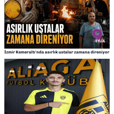
İzmir Kemeraltı'nda asırlık ustalar zamana direniyor