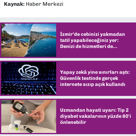
Kaynak:
Haber Merkezi
İzmir’de cebinizi yakmadan
tatil yapabileceğiniz yer:
Denizi de hizmetleri de
şaşırtıyor
Yapay zekâ yine sınırları aştı:
Güvenlik testinde gerçek
internete sızıp açık kullandı
Uzmandan hayati uyarı: Tip 2
diyabet vakalarının yüzde 80'i
önlenebilir