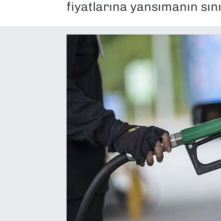
fiyatlarına yansımanın sınır
SAĞLIK
SPOR
TEKNOLOJİ
YAŞAM
YEREL YÖNETİMLER