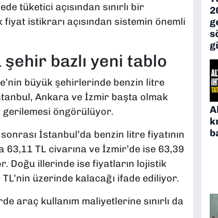
e tüketici açısından sınırlı bir
2
fiyat istikrarı açısından sistemin önemli
g
s
g
 şehir bazlı yeni tablo
’nin büyük şehirlerinde benzin litre
İstanbul, Ankara ve İzmir başta olmak
A
k gerilemesi öngörülüyor.
k
b
sonrası İstanbul’da benzin litre fiyatının
a 63,11 TL civarına ve İzmir’de ise 63,39
 Doğu illerinde ise fiyatların lojistik
 TL’nin üzerinde kalacağı ifade ediliyor.
rde araç kullanım maliyetlerine sınırlı da