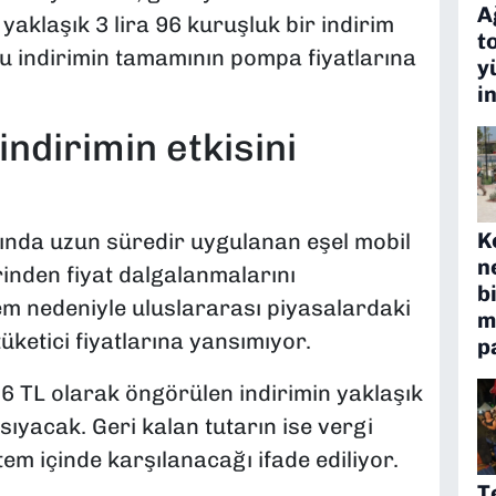
A
 yaklaşık 3 lira 96 kuruşluk bir indirim
t
u indirimin tamamının pompa fiyatlarına
y
i
indirimin etkisini
K
sında uzun süredir uygulanan eşel mobil
n
inden fiyat dalgalanmalarını
b
em nedeniyle uluslararası piyasalardaki
m
etici fiyatlarına yansımıyor.
p
6 TL olarak öngörülen indirimin yaklaşık
yacak. Geri kalan tutarın ise vergi
em içinde karşılanacağı ifade ediliyor.
T