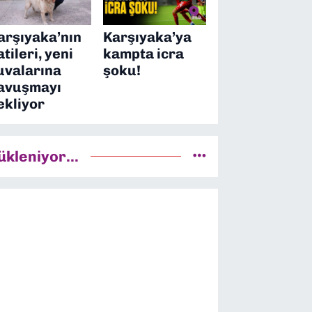
arşıyaka’nın
Karşıyaka’ya
atileri, yeni
kampta icra
uvalarına
şoku!
avuşmayı
ekliyor
ükleniyor...