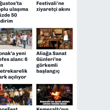
ğustos’ta
Festivali'ne
oplu ulaşıma
ziyaretçi akını
üzde 50
ndirim
onak’a yeni
Aliağa Sanat
efes alanı: 6
Günleri’ne
in
görkemli
etrekarelik
başlangıç
ark açılıyor
eosFest
Kemeraltı’nın