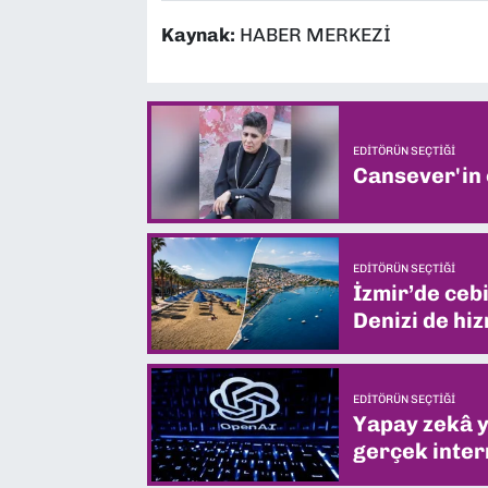
Kaynak:
HABER MERKEZİ
EDITÖRÜN SEÇTIĞI
Cansever'in
EDITÖRÜN SEÇTIĞI
İzmir’de ceb
Denizi de hiz
EDITÖRÜN SEÇTIĞI
Yapay zekâ yi
gerçek intern