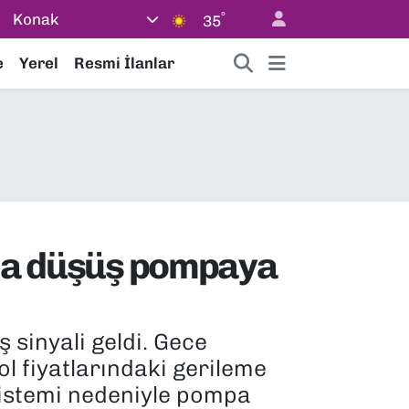
°
Konak
35
e
Yerel
Resmi İlanlar
ında düşüş pompaya
 sinyali geldi. Gece
ol fiyatlarındaki gerileme
 sistemi nedeniyle pompa