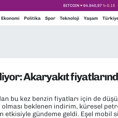
DOLAR
47,7436
%0.18
EURO
55,2510
%0.32
Ekonomi
Politika
Spor
Teknoloji
Yaşam
Türkiy
STERLİN
64,4811
%0.38
GRAM ALTIN
6660.55
%0
BİST100
13.779
%-14
BITCOIN
64.840,97
%-0.15
eliyor: Akaryakıt fiyatlar
n bu kez benzin fiyatları için de düşüş
 olması beklenen indirim, küresel petr
in etkisiyle gündeme geldi. Eşel mobil