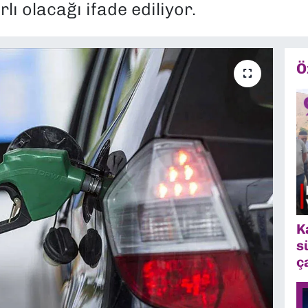
lı olacağı ifade ediliyor.
Ö
K
s
ç