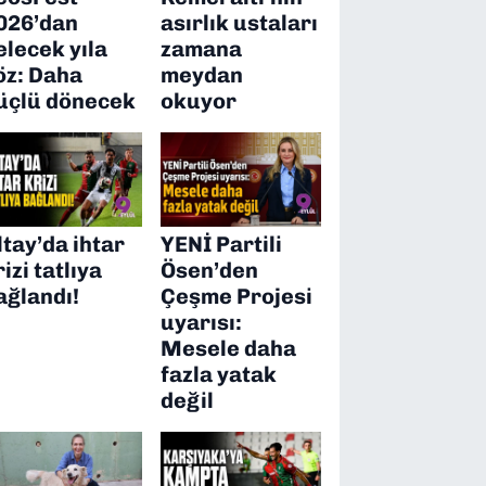
026’dan
asırlık ustaları
elecek yıla
zamana
öz: Daha
meydan
üçlü dönecek
okuyor
ltay’da ihtar
YENİ Partili
rizi tatlıya
Ösen’den
ağlandı!
Çeşme Projesi
uyarısı:
Mesele daha
fazla yatak
değil