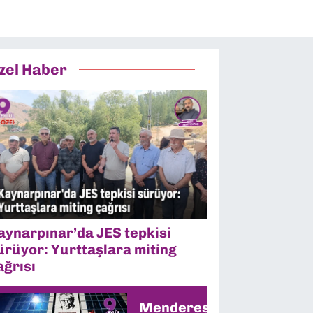
zel Haber
aynarpınar’da JES tepkisi
ürüyor: Yurttaşlara miting
ağrısı
Menderes’te