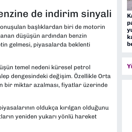
nzine de indirim sinyali
K
p
onuşulan başlıklardan biri de motorin
y
aşanan düşüşün ardından benzin
k
b
tin gelmesi, piyasalarda beklenti
Y
üşün temel nedeni küresel petrol
alep dengesindeki değişim. Özellikle Orta
in bir miktar azalması, fiyatlar üzerinde
iyasalarının oldukça kırılgan olduğunu
atların yeniden yukarı yönlü hareket