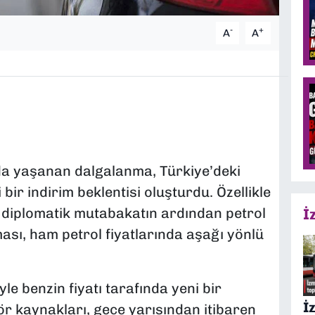
-
+
A
A
nda yaşanan dalgalanma, Türkiye’deki
 bir indirim beklentisi oluşturdu. Özellikle
 diplomatik mutabakatın ardından petrol
İ
ası, ham petrol fiyatlarında aşağı yönlü
le benzin fiyatı tarafında yeni bir
İ
r kaynakları, gece yarısından itibaren