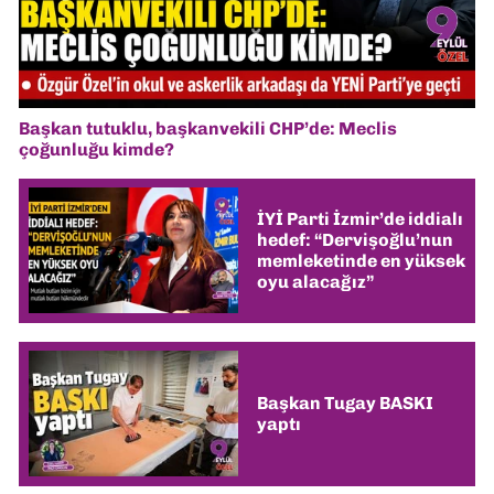
Başkan tutuklu, başkanvekili CHP’de: Meclis
çoğunluğu kimde?
İYİ Parti İzmir’de iddialı
hedef: “Dervişoğlu’nun
memleketinde en yüksek
oyu alacağız”
Başkan Tugay BASKI
yaptı