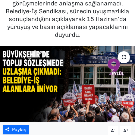
görüşmelerinde anlaşma sağlanamadı.
Belediye-İş Sendikası, sürecin uyuşmazlıkla
SAĞLIK
sonuçlandığını açıklayarak 15 Haziran’da
yürüyüş ve basın açıklaması yapacaklarını
SPOR
duyurdu.
TEKNOLOJİ
YAŞAM
YEREL YÖNETİMLER
Paylaş
-
+
A
A