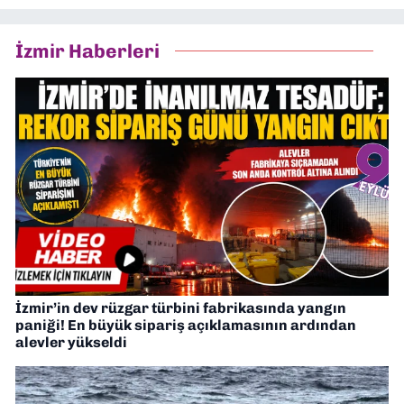
İzmir Haberleri
İzmir’in dev rüzgar türbini fabrikasında yangın
paniği! En büyük sipariş açıklamasının ardından
alevler yükseldi