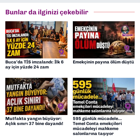
2026’dan bu yana ise Dokuz Eylül
Gazetesi’nde politika ve ekonomi
Bunlar da ilginizi çekebilir
muhabirliği yapıyorum.
Buca’da TİS imzalandı: İlk 6
Emekçinin payına ölüm düştü
ay için yüzde 24 zam
Mutfakta yangın büyüyor:
595 günlük mücadele...
Açlık sınırı 37 bine dayandı!
Temel Conta emekçileri
mücadeleyi mahkeme
salonlarına taşıyor