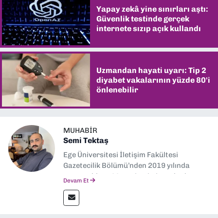
Yapay zekâ yine sınırları aştı:
Güvenlik testinde gerçek
internete sızıp açık kullandı
Uzmandan hayati uyarı: Tip 2
diyabet vakalarının yüzde 80'i
önlenebilir
MUHABIR
Semi Tektaş
Ege Üniversitesi İletişim Fakültesi
Gazetecilik Bölümü’nden 2019 yılında
mezun oldum. Mezuniyetimin ardından
Devam Et
Ekonomik Çözüm, Yeni İzmir ve İlkses
Gazetesi gibi yayınlarda görev alarak
gazetecilik kariyerime başladım. Şubat