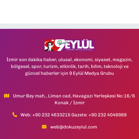
İzmir son dakika haber, ulusal, ekonomi, siyaset, magazin,
bölgesel, spor, turizm, etkinlik, tarih, bilim, teknoloji ve
güncel haberler için 9 Eylül Medya Grubu
Umur Bey mah., Liman cad, Havagazı Yerleşkesi No:16/6
Konak / İzmir
Web: +90 232 4633215 Gazete: +90 232 4048989
web@dokuzeylul.com