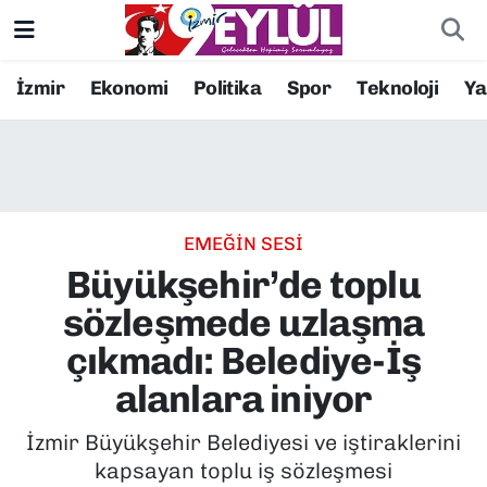
Resmi İlanlar
Konak Nöbetçi Eczaneler
İzmir
Ekonomi
Politika
Spor
Teknoloji
Y
BİLİM
Konak Hava Durumu
DÜNYA
Konak Trafik Yoğunluk Haritası
EMEĞİN SESİ
EĞİTİM
Süper Lig Puan Durumu ve Fikstür
Büyükşehir’de toplu
EKONOMİ
Tüm Manşetler
sözleşmede uzlaşma
çıkmadı: Belediye-İş
KÜLTÜR SANAT
Son Dakika Haberleri
alanlara iniyor
MAGAZİN
Haber Arşivi
İzmir Büyükşehir Belediyesi ve iştiraklerini
kapsayan toplu iş sözleşmesi
POLİTİKA