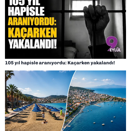
105 yıl hapisle aranıyordu: Kaçarken yakalandı!