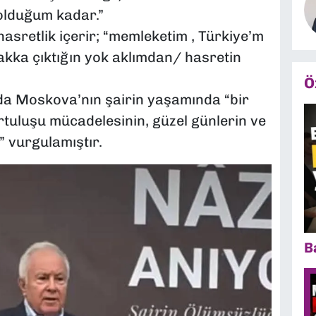
olduğum kadar.”
asretlik içerir; “memleketim , Türkiye’m
kka çıktığın yok aklımdan/ hasretin
Ö
nda Moskova’nın şairin yaşamında “bir
urtuluşu mücadelesinin, güzel günlerin ve
” vurgulamıştır.
B