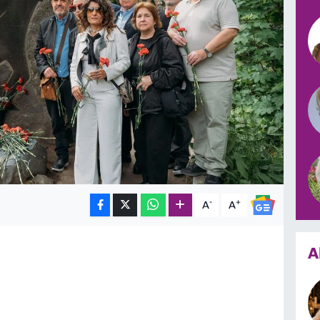
-
+
A
A
A