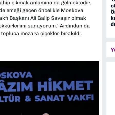
sahip çıkmak anlamına da gelmektedir.
o
inde emeği geçen öncelikle Moskova
Ö
k
kfı Başkanı Ali Galip Savaşır olmak
d
ekkürlerimi sunuyorum.” Ardından da
topluca mezara çiçekler bırakıldı.
Y