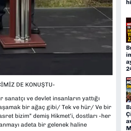
h
B
i
a
2
İMİZ DE KONUŞTU-
 sanatçı ve devlet insanların yattığı
B
aşamak bir ağaç gibi/ Tek ve hür/ Ve bir
Ç
ret bizim” demiş Hikmet’i, dostları -her
a
 anmayı adeta bir gelenek haline
M