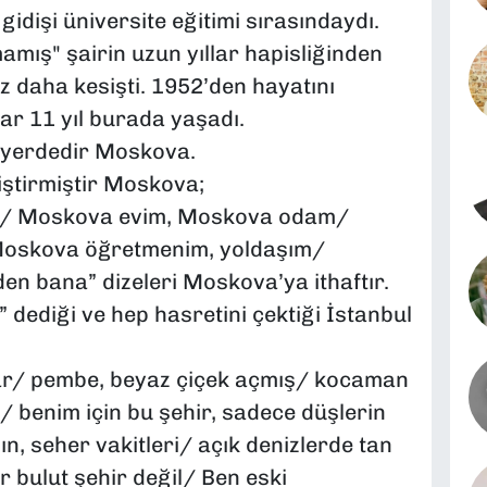
idişi üniversite eğitimi sırasındaydı.
mış" şairin uzun yıllar hapisliğinden
z daha kesişti. 1952’den hayatını
ar 11 yıl burada yaşadı.
 yerdedir Moskova.
iştirmiştir Moskova;
ri/ Moskova evim, Moskova odam/
oskova öğretmenim, yoldaşım/
 bana” dizeleri Moskova’ya ithaftır.
 dediği ve hep hasretini çektiği İstanbul
lar/ pembe, beyaz çiçek açmış/ kocaman
 benim için bu şehir, sadece düşlerin
ın, seher vakitleri/ açık denizlerde tan
r bulut şehir değil/ Ben eski