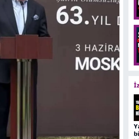
İ
Y
b