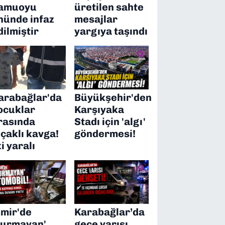
amuoyu
üretilen sahte
nünde infaz
mesajlar
dilmiştir
yargıya taşındı
arabağlar'da
Büyükşehir'den
ocuklar
Karşıyaka
rasında
Stadı için 'algı'
ıçaklı kavga!
göndermesi!
ki yaralı
zmir'de
Karabağlar’da
durmayan'
gece yarısı