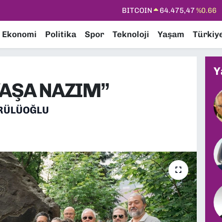
DOLAR
47,5971
%0.05
EURO
55,1336
%0.18
Ekonomi
Politika
Spor
Teknoloji
Yaşam
Türkiy
STERLİN
64,2534
%0.22
GRAM ALTIN
6518.23
%0.39
Y
BİST100
13.703
%0
YAŞA NAZIM”
BITCOIN
64.475,47
%0.66
PRÜLÜOĞLU