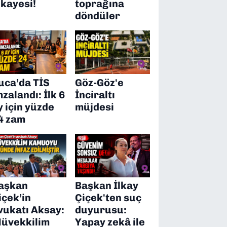
ikayesi!
toprağına
döndüler
uca’da TİS
Göz-Göz'e
mzalandı: İlk 6
İnciraltı
y için yüzde
müjdesi
4 zam
aşkan
Başkan İlkay
içek’in
Çiçek'ten suç
vukatı Aksay:
duyurusu:
üvekkilim
Yapay zekâ ile