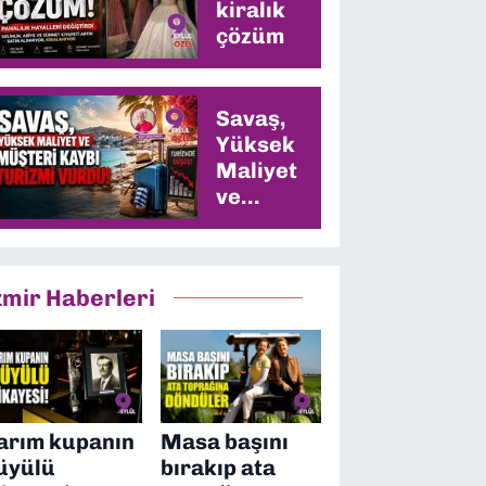
kiralık
çözüm
Savaş,
Yüksek
Maliyet
ve
Müşteri
Kaybı
Turizmi
zmir Haberleri
Vurdu
arım kupanın
Masa başını
üyülü
bırakıp ata