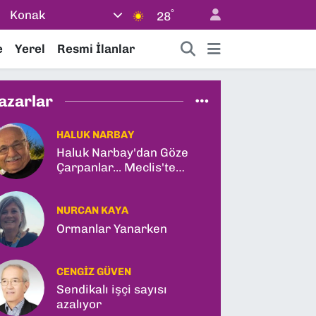
°
Konak
28
e
Yerel
Resmi İlanlar
azarlar
HALUK NARBAY
Haluk Narbay'dan Göze
Çarpanlar... Meclis'te
Tarihi Yasa Teklifi ve
Gabar Rekoru!
NURCAN KAYA
Ormanlar Yanarken
CENGIZ GÜVEN
Sendikalı işçi sayısı
azalıyor