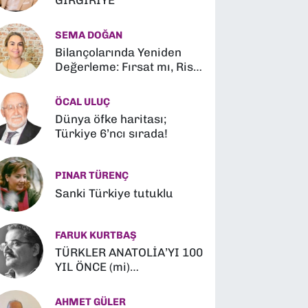
GIRGIRİYE
SEMA DOĞAN
Bilançolarında Yeniden
Değerleme: Fırsat mı, Risk
mi?
ÖCAL ULUÇ
Dünya öfke haritası;
Türkiye 6’ncı sırada!
PINAR TÜRENÇ
Sanki Türkiye tutuklu
FARUK KURTBAŞ
TÜRKLER ANATOLİA’YI 100
YIL ÖNCE (mi)
FETHETMİŞLER (?)
AHMET GÜLER