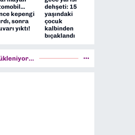
tomobil...
dehşeti: 15
nce kepengi
yaşındaki
ırdı, sonra
çocuk
uvarı yıktı!
kalbinden
bıçaklandı
ükleniyor...