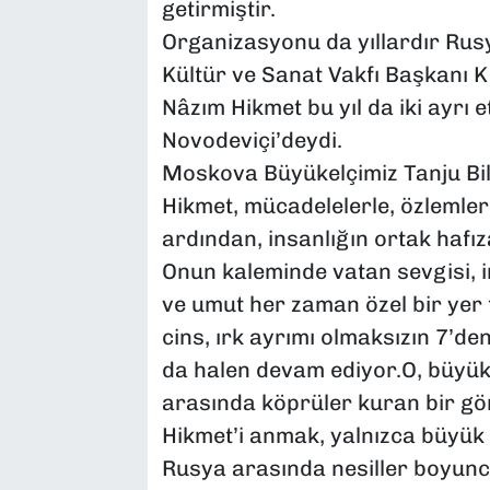
getirmiştir.
Organizasyonu da yıllardır Ru
Kültür ve Sanat Vakfı Başkanı Kı
Nâzım Hikmet bu yıl da iki ayrı et
Novodeviçi’deydi.
Moskova Büyükelçimiz Tanju Bil
Hikmet, mücadelelerle, özlemle
ardından, insanlığın ortak hafı
Onun kaleminde vatan sevgisi, i
ve umut her zaman özel bir yer tu
cins, ırk ayrımı olmaksızın 7’de
da halen devam ediyor.O, büyük 
arasında köprüler kuran bir g
Hikmet’i anmak, yalnızca büyük b
Rusya arasında nesiller boyunca