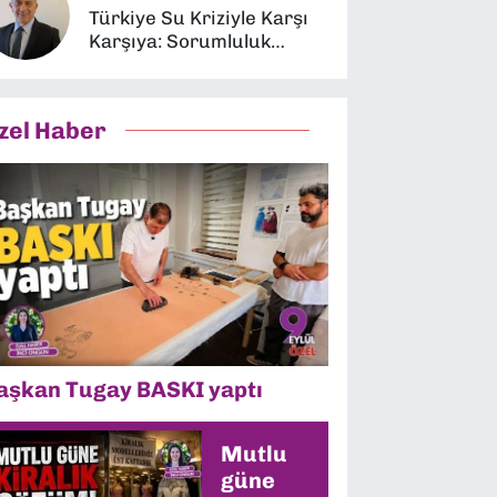
Türkiye Su Kriziyle Karşı
Karşıya: Sorumluluk
Kimin?
zel Haber
aşkan Tugay BASKI yaptı
Mutlu
güne