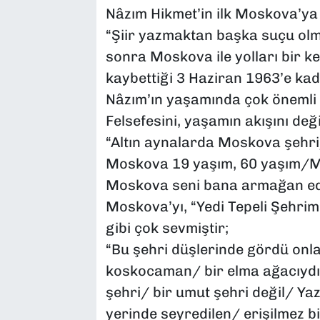
Nâzım Hikmet’in ilk Moskova’ya g
“Şiir yazmaktan başka suçu olma
sonra Moskova ile yolları bir ke
kaybettiği 3 Haziran 1963’e kad
Nâzım’ın yaşamında çok önemli
Felsefesini, yaşamın akışını değ
“Altın aynalarda Moskova şeh
Moskova 19 yaşım, 60 yaşım/M
Moskova seni bana armağan eden
Moskova’yı, “Yedi Tepeli Şehrim”
gibi çok sevmiştir;
“Bu şehri düşlerinde gördü on
koskocaman/ bir elma ağacıydı/
şehri/ bir umut şehri değil/ Yaz
yerinde seyredilen/ erişilmez bi