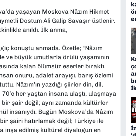
k
ö
sya’da yaşayan Moskova Nâzım Hikmet
e
ymetli Dostum Ali Galip Savaşır üstlenir.
kinlikle anıldı. İlk anma,
giç konuştu anmada. Özetle; “Nâzım
rle ve büyük umutlarla örülü yaşamının
K
ç
zasında kalan ölümsüz eserler bıraktı.
a
nsan onuru, adalet arayışı, barış özlemi
b
ttu. Nâzım’ın yazdığı şiirler din, dil,
İ
n 70’e her yaştan insana ulaştı, ulaşmaya
bir şair değil; aynı zamanda kültürler
önül insanıydı. Bugün Moskova’da Nâzım
ir şairi hatırlamak değil; Türkiye ile
İ
 inşa edilmiş kültürel diyalogun en
'