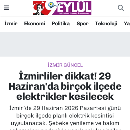
Resmi İlanlar
Konak Nöbetçi Eczaneler
İzmir
Ekonomi
Politika
Spor
Teknoloji
Y
BİLİM
Konak Hava Durumu
DÜNYA
Konak Trafik Yoğunluk Haritası
İZMİR GÜNCEL
EĞİTİM
Süper Lig Puan Durumu ve Fikstür
İzmirliler dikkat! 29
EKONOMİ
Tüm Manşetler
Haziran'da birçok ilçede
elektrikler kesilecek
KÜLTÜR SANAT
Son Dakika Haberleri
İzmir’de 29 Haziran 2026 Pazartesi günü
MAGAZİN
Haber Arşivi
birçok ilçede planlı elektrik kesintisi
uygulanacak. Şebeke yenileme ve bakım
POLİTİKA