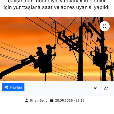
çalışmaları nedeniyle yapılacak kesintiler
için yurttaşlara saat ve adres uyarısı yapıldı.
SAĞLIK
SPOR
TEKNOLOJİ
YAŞAM
YEREL YÖNETİMLER
Paylaş
-
+
A
A
Sinan Genç
28.06.2026 - 23:15