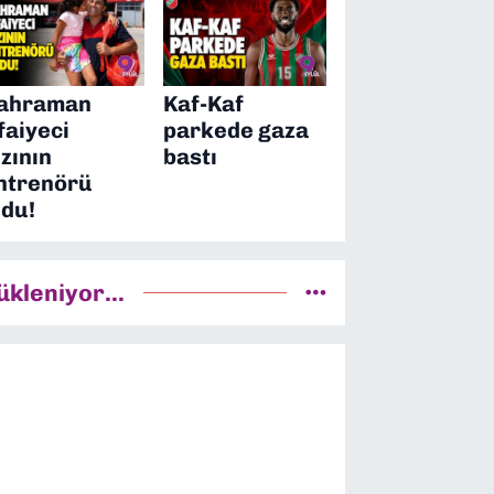
ahraman
Kaf-Kaf
tfaiyeci
parkede gaza
ızının
bastı
ntrenörü
ldu!
ükleniyor...