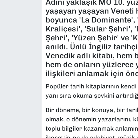
Adını yaklaşık MÖ 10. yü
yaşayan yaşayan Veneti h
boyunca 'La Dominante', '
Kraliçesi', 'Sular Şehri',
Şehri', 'Yüzen Şehir' ve 'K
anıldı. Ünlü İngiliz tarih
Venedik adlı kitabı, hem b
hem de onların yüzlerce 
ilişkileri anlamak için ön
Popüler tarih kitaplarının kendi 
yanı sıra okuma şevkini artırdı
Bir döneme, bir konuya, bir tarih
olmak, o dönemin yazarlarını, kü
toplu bilgiler kazanmak anlamın
ibarettir, ne de edebiyat, müzik