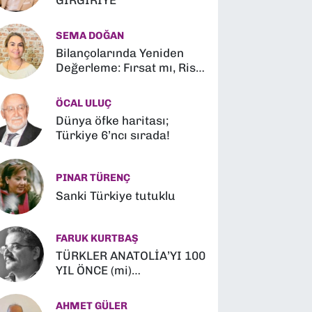
GIRGIRİYE
SEMA DOĞAN
Bilançolarında Yeniden
Değerleme: Fırsat mı, Risk
mi?
ÖCAL ULUÇ
Dünya öfke haritası;
Türkiye 6’ncı sırada!
PINAR TÜRENÇ
Sanki Türkiye tutuklu
FARUK KURTBAŞ
TÜRKLER ANATOLİA’YI 100
YIL ÖNCE (mi)
FETHETMİŞLER (?)
AHMET GÜLER