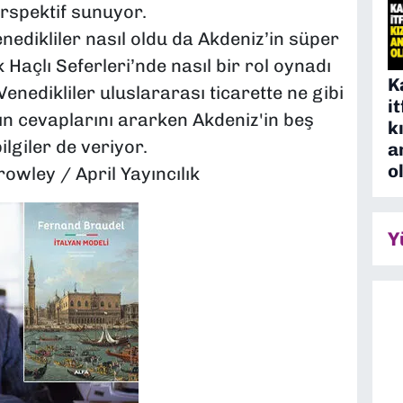
erspektif sunuyor.
enedikliler nasıl oldu da Akdeniz’in süper
k Haçlı Seferleri’nde nasıl bir rol oynadı
K
 "Venedikliler uluslararası ticarette ne gibi
i
arın cevaplarını ararken Akdeniz'in beş
k
ilgiler de veriyor.
a
o
owley / April Yayıncılık
Y