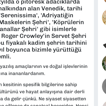
zyılda o pitoresk adacıklarda
alkından alan Venedik, tarihi
Serenissima', 'Adriyatiğin
 'Maskelerin Şehri', 'Köprülerin
anallar Şehri' gibi isimlerle
çi Roger Crowley'in Servet Şehri
u fiyakalı kadim şehrin tarihini
yıl boyunca bizimle yürüttüğü
emli.
yazılış amaçlarının ve doğal işlevlerinin
ğına inananlardanım.
 kesitinin spesifik bilgilerine sahip
ltürünü ve hayat anlayışına dair derli
a da gelir çünkü. Ne siyaset siyasetten
 ve eğlence de sanatsal beceriden. Hepsi