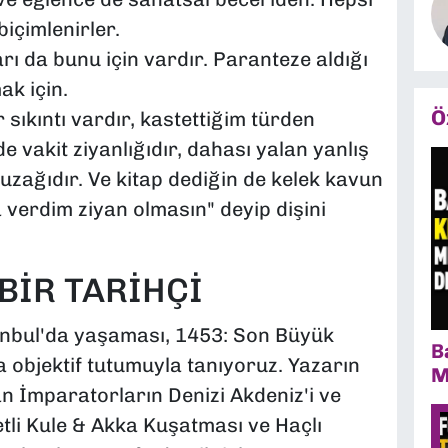
biçimlenirler.
arı da bunu için vardır. Paranteze aldığı
ak için.
Ö
 sıkıntı vardır, kastettiğim türden
 de vakit ziyanlığıdır, dahası yalan yanlış
 tuzağıdır. Ve kitap dediğin de kelek kavun
 verdim ziyan olmasın" deyip dişini
BİR TARİHÇİ
tanbul'da yaşaması, 1453: Son Büyük
B
 objektif tutumuyla tanıyoruz. Yazarın
M
n İmparatorların Denizi Akdeniz'i ve
etli Kule & Akka Kuşatması ve Haçlı