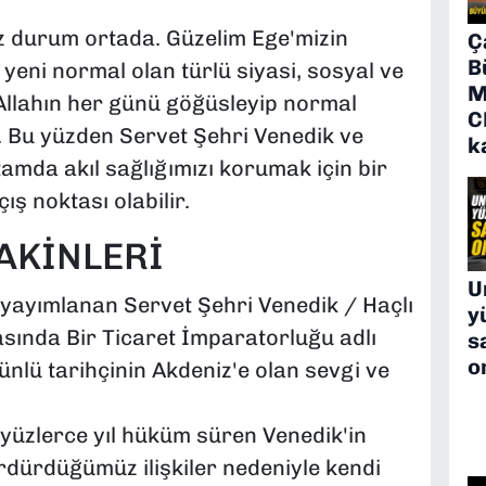
z durum ortada. Güzelim Ege'mizin
Ç
B
yeni normal olan türlü siyasi, sosyal ve
M
Allahın her günü göğüsleyip normal
C
 Bu yüzden Servet Şehri Venedik ve
k
tamda akıl sağlığımızı korumak için bir
ış noktası olabilir.
AKİNLERİ
U
e yayımlanan Servet Şehri Venedik / Haçlı
y
asında Bir Ticaret İmparatorluğu adlı
s
o
 ünlü tarihçinin Akdeniz'e olan sevgi ve
yüzlerce yıl hüküm süren Venedik'in
sürdürdüğümüz ilişkiler nedeniyle kendi