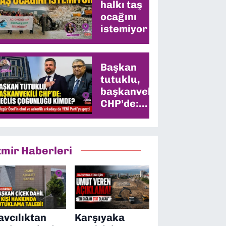
halkı taş
ocağını
istemiyor
Başkan
tutuklu,
başkanvekili
CHP’de:
Meclis
çoğunluğu
kimde?
zmir Haberleri
avcılıktan
Karşıyaka