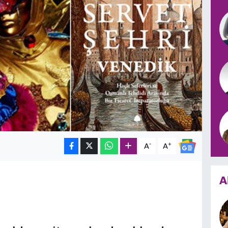
-
+
A
A
A