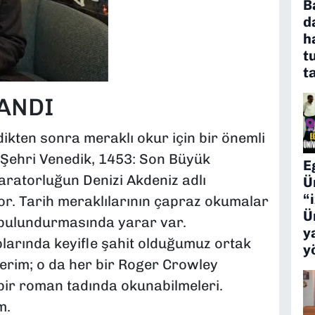
B
d
h
t
t
ANDI
dikten sonra meraklı okur için bir önemli
 Şehri Venedik, 1453: Son Büyük
E
aratorluğun Denizi Akdeniz adlı
Ü
“
or. Tarih meraklılarının çapraz okumalar
Ü
e bulundurmasında yarar var.
y
larında keyifle şahit olduğumuz ortak
y
terim; o da her bir Roger Crowley
bir roman tadında okunabilmeleri.
m.