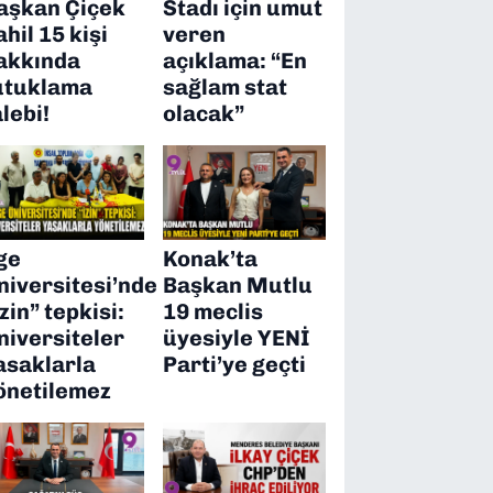
aşkan Çiçek
Stadı için umut
ahil 15 kişi
veren
akkında
açıklama: “En
utuklama
sağlam stat
alebi!
olacak”
ge
Konak’ta
niversitesi’nde
Başkan Mutlu
izin” tepkisi:
19 meclis
niversiteler
üyesiyle YENİ
asaklarla
Parti’ye geçti
önetilemez