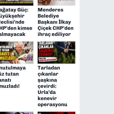
ağatay Güç:
Menderes
üyükşehir
Belediye
eclisi’nde
Başkanı İlkay
HP’den kimse
Çiçek CHP’den
almayacak
ihraç ediliyor
nutulmaya
Tarladan
üz tutan
çıkanlar
anatı
şaşkına
muzladı!
çevirdi:
Urla’da
kenevir
operasyonu