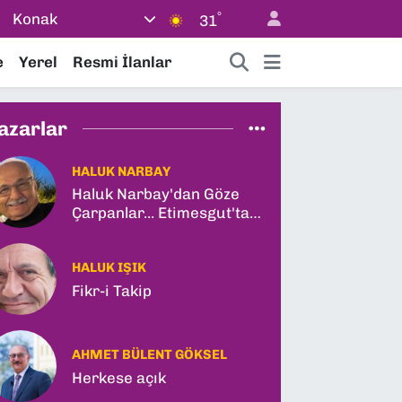
°
Konak
31
e
Yerel
Resmi İlanlar
azarlar
HALUK NARBAY
Haluk Narbay'dan Göze
Çarpanlar... Etimesgut'ta
Şok Tutuklama ve
Ankara'da Şam Zirvesi!
HALUK IŞIK
Fikr-i Takip
AHMET BÜLENT GÖKSEL
Herkese açık