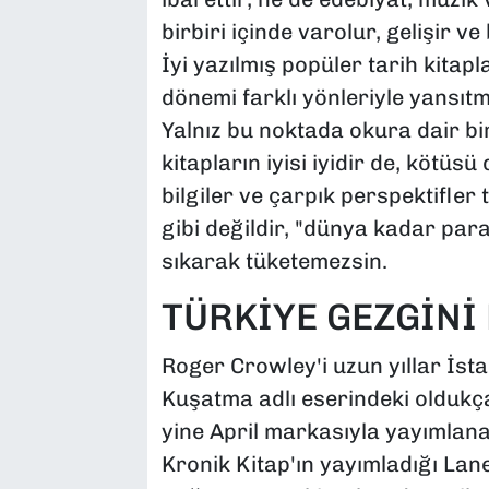
birbiri içinde varolur, gelişir ve 
İyi yazılmış popüler tarih kitapl
dönemi farklı yönleriyle yansıtm
Yalnız bu noktada okura dair bir
kitapların iyisi iyidir de, kötüsü
bilgiler ve çarpık perspektifler
gibi değildir, "dünya kadar para
sıkarak tüketemezsin.
TÜRKİYE GEZGİNİ 
Roger Crowley'i uzun yıllar İs
Kuşatma adlı eserindeki oldukça
yine April markasıyla yayımlana
Kronik Kitap'ın yayımladığı Lan