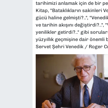
tarihimizi anlamak için de bir p
Kitap, "Bataklıkların sakinleri V
gücü haline gelmişti?..", "Venedi
ve tarihin akışını değiştirdi?..",
yenilikler getirdi?.." gibi sorul
yüzyıllık geçmişine dair önemli b
Servet Şehri Venedik / Roger Cr