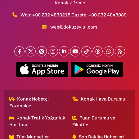
Konak / İzmir
Web: +90 232 4633215 Gazete: +90 232 4048989
web@dokuzeylul.com
Konak Nöbetçi
Konak Hava Durumu
Eczaneler
Konak Trafik Yoğunluk
Puan Durumu ve
Haritası
Fikstür
Tüm Manşetler
Son Dakika Haberleri