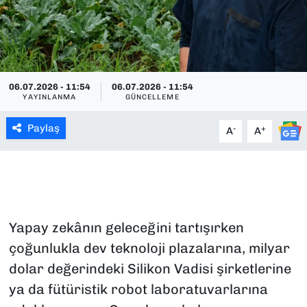
SAĞLIK
SPOR
06.07.2026 - 11:54
06.07.2026 - 11:54
TEKNOLOJİ
YAYINLANMA
GÜNCELLEME
Paylaş
YAŞAM
-
+
A
A
YEREL YÖNETİMLER
Yapay zekânın geleceğini tartışırken
çoğunlukla dev teknoloji plazalarına, milyar
dolar değerindeki Silikon Vadisi şirketlerine
ya da fütüristik robot laboratuvarlarına