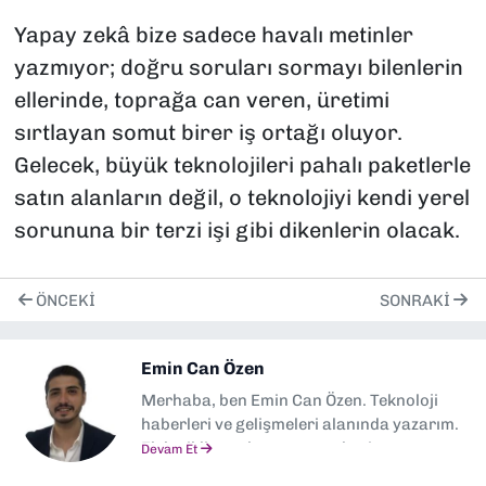
Yapay zekâ bize sadece havalı metinler
yazmıyor; doğru soruları sormayı bilenlerin
ellerinde, toprağa can veren, üretimi
sırtlayan somut birer iş ortağı oluyor.
Gelecek, büyük teknolojileri pahalı paketlerle
satın alanların değil, o teknolojiyi kendi yerel
sorununa bir terzi işi gibi dikenlerin olacak.
ÖNCEKI
SONRAKI
Emin Can Özen
Merhaba, ben Emin Can Özen. Teknoloji
haberleri ve gelişmeleri alanında yazarım.
Elektrikli araçlar, yapay zeka, inovasyon ve
Devam Et
sektör trendleri en çok ilgi duyduğum