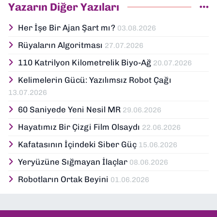
konular arasında yer alıyor.
Yazarın Diğer Yazıları
Dokuzeylul.com’da yazar olarak görev
yapıyorum. Güncel olayları tarafsız,
Her İşe Bir Ajan Şart mı?
03.08.2026
araştırmacı ve analitik bir bakışla ele
Rüyaların Algoritması
27.07.2026
alıyor; İzmir’den teknoloji dünyasına dair
yorumlarımı paylaşıyorum. Takipte kalın!
110 Katrilyon Kilometrelik Biyo-Ağ
20.07.2026
🚀
Kelimelerin Gücü: Yazılımsız Robot Çağı
13.07.2026
60 Saniyede Yeni Nesil MR
29.06.2026
Hayatımız Bir Çizgi Film Olsaydı
22.06.2026
Kafatasının İçindeki Siber Güç
15.06.2026
Yeryüzüne Sığmayan İlaçlar
08.06.2026
Robotların Ortak Beyini
01.06.2026