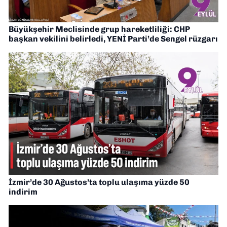
Büyükşehir Meclisinde grup hareketliliği: CHP
başkan vekilini belirledi, YENİ Parti’de Sengel rüzgarı
İzmir’de 30 Ağustos’ta toplu ulaşıma yüzde 50
indirim