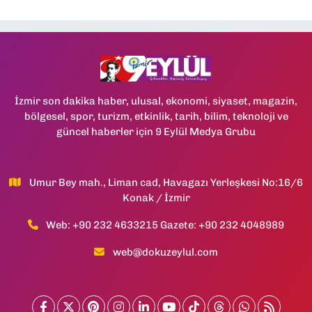
İzmir son dakika haber, ulusal, ekonomi, siyaset, magazin,
bölgesel, spor, turizm, etkinlik, tarih, bilim, teknoloji ve
güncel haberler için 9 Eylül Medya Grubu
Umur Bey mah., Liman cad, Havagazı Yerleşkesi No:16/6
Konak / İzmir
Web: +90 232 4633215 Gazete: +90 232 4048989
web@dokuzeylul.com