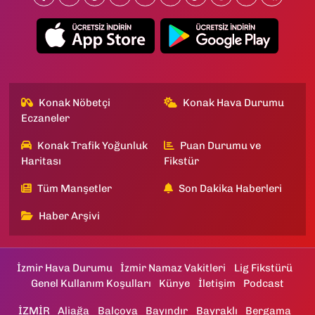
Konak Nöbetçi
Konak Hava Durumu
Eczaneler
Konak Trafik Yoğunluk
Puan Durumu ve
Haritası
Fikstür
Tüm Manşetler
Son Dakika Haberleri
Haber Arşivi
İzmir Hava Durumu
İzmir Namaz Vakitleri
Lig Fikstürü
Genel Kullanım Koşulları
Künye
İletişim
Podcast
İZMİR
Aliağa
Balçova
Bayındır
Bayraklı
Bergama