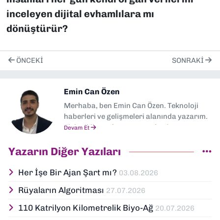
inceleyen dijital evhamlılara mı
dönüştürür?
ÖNCEKI
SONRAKI
Emin Can Özen
Merhaba, ben Emin Can Özen. Teknoloji
haberleri ve gelişmeleri alanında yazarım.
Elektrikli araçlar, yapay zeka, inovasyon ve
Devam Et
sektör trendleri en çok ilgi duyduğum
konular arasında yer alıyor.
Yazarın Diğer Yazıları
Dokuzeylul.com’da yazar olarak görev
yapıyorum. Güncel olayları tarafsız,
Her İşe Bir Ajan Şart mı?
03.08.2026
araştırmacı ve analitik bir bakışla ele
Rüyaların Algoritması
27.07.2026
alıyor; İzmir’den teknoloji dünyasına dair
yorumlarımı paylaşıyorum. Takipte kalın!
110 Katrilyon Kilometrelik Biyo-Ağ
20.07.2026
🚀