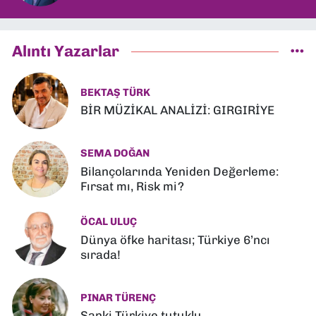
Alıntı Yazarlar
BEKTAŞ TÜRK
BİR MÜZİKAL ANALİZİ: GIRGIRİYE
SEMA DOĞAN
Bilançolarında Yeniden Değerleme:
Fırsat mı, Risk mi?
ÖCAL ULUÇ
Dünya öfke haritası; Türkiye 6’ncı
sırada!
PINAR TÜRENÇ
Sanki Türkiye tutuklu