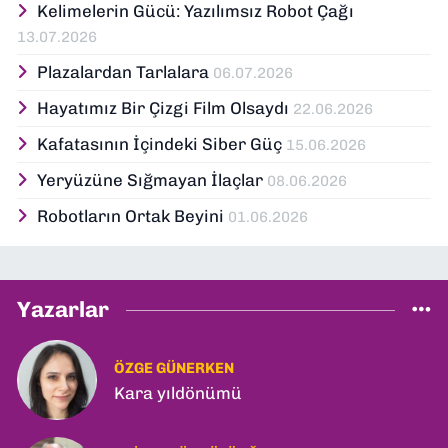
Kelimelerin Gücü: Yazılımsız Robot Çağı
13.07.2026
Plazalardan Tarlalara
06.07.2026
Hayatımız Bir Çizgi Film Olsaydı
22.06.2026
Kafatasının İçindeki Siber Güç
15.06.2026
Yeryüzüne Sığmayan İlaçlar
08.06.2026
Robotların Ortak Beyini
01.06.2026
Yazarlar
ÖZGE GÜNERKEN
Kara yıldönümü