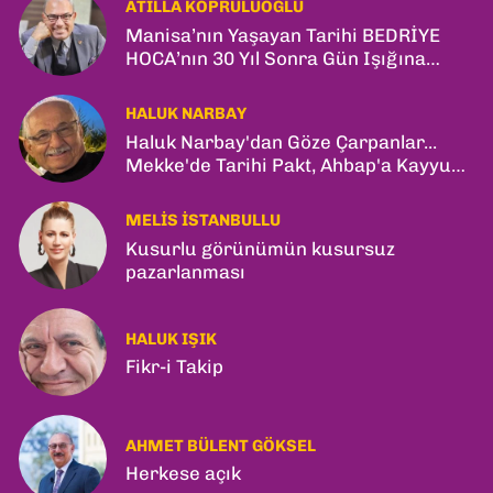
ATILLA KÖPRÜLÜOĞLU
Manisa’nın Yaşayan Tarihi BEDRİYE
HOCA’nın 30 Yıl Sonra Gün Işığına
Çıkan Son Kitabı; “YİTİRİLMİŞ YILLAR”
HALUK NARBAY
Haluk Narbay'dan Göze Çarpanlar...
Mekke'de Tarihi Pakt, Ahbap'a Kayyum
ve Kerkük Hamlesi!
MELIS İSTANBULLU
Kusurlu görünümün kusursuz
pazarlanması
HALUK IŞIK
Fikr-i Takip
AHMET BÜLENT GÖKSEL
Herkese açık