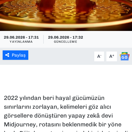
SAĞLIK
SPOR
29.06.2026 - 17:31
29.06.2026 - 17:32
TEKNOLOJİ
YAYINLANMA
GÜNCELLEME
Paylaş
YAŞAM
-
+
A
A
YEREL YÖNETİMLER
2022 yılından beri hayal gücümüzün
sınırlarını zorlayan, kelimeleri göz alıcı
görsellere dönüştüren yapay zekâ devi
Midjourney, rotasını beklenmedik bir yöne