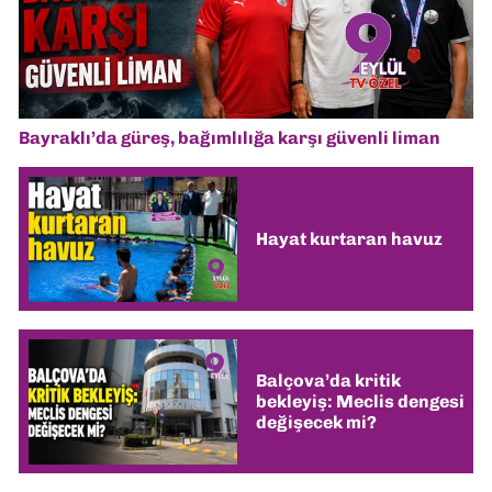
Bayraklı’da güreş, bağımlılığa karşı güvenli liman
Hayat kurtaran havuz
Balçova’da kritik
bekleyiş: Meclis dengesi
değişecek mi?