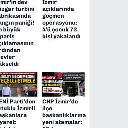
zmir’in dev
İzmir
üzgar türbini
açıklarında
abrikasında
göçmen
angın paniği!
operasyonu:
n büyük
4’ü çocuk 73
ipariş
kişi yakalandı
çıklamasının
rdından
levler
ükseldi
ENİ Parti’den
CHP İzmir’de
utuklu İzmirli
ilçe
aşkanlara
başkanlıklarına
iyaret:
yeni atamalar: