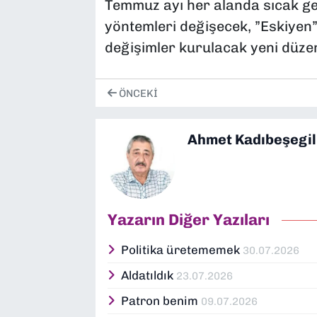
Temmuz ayı her alanda sıcak geç
yöntemleri değişecek, ”Eskiyen”l
değişimler kurulacak yeni düzen
ÖNCEKI
Ahmet Kadıbeşegil
Yazarın Diğer Yazıları
Politika üretememek
30.07.2026
Aldatıldık
23.07.2026
Patron benim
09.07.2026