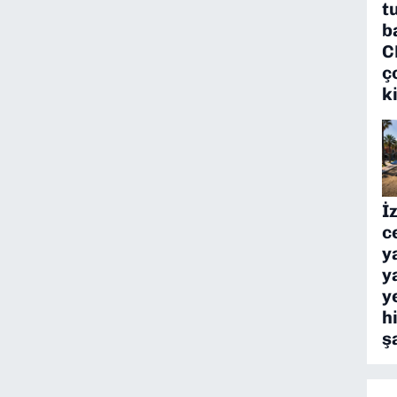
t
b
C
ç
k
İ
c
y
y
y
h
ş