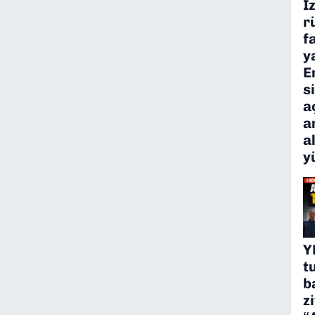
İ
r
f
y
E
s
a
a
a
y
Y
t
b
z