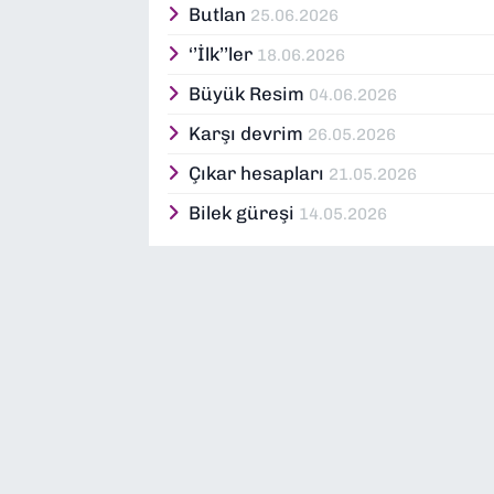
Butlan
25.06.2026
‘’İlk’’ler
18.06.2026
Büyük Resim
04.06.2026
Karşı devrim
26.05.2026
Çıkar hesapları
21.05.2026
Bilek güreşi
14.05.2026