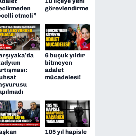
Adalet
10 ilçeye yeni
ecikmeden
görevlendirme
ecelli etmeli”
arşıyaka’da
6 buçuk yıldır
tadyum
bitmeyen
artışması:
adalet
uhsat
mücadelesi!
aşvurusu
apılmadı
aşkan
105 yıl hapisle