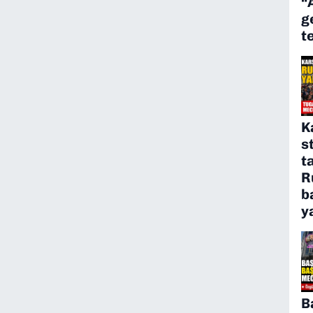
“
g
t
K
s
t
R
b
y
B