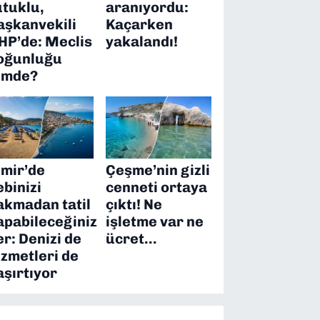
utuklu,
aranıyordu:
aşkanvekili
Kaçarken
HP’de: Meclis
yakalandı!
oğunluğu
imde?
zmir’de
Çeşme’nin gizli
ebinizi
cenneti ortaya
akmadan tatil
çıktı! Ne
apabileceğiniz
işletme var ne
er: Denizi de
ücret…
izmetleri de
aşırtıyor