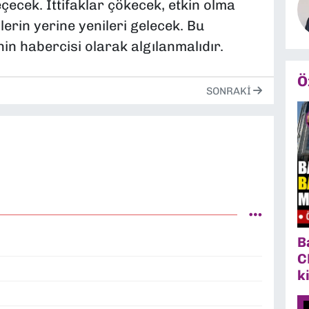
ecek. İttifaklar çökecek, etkin olma
erin yerine yenileri gelecek. Bu
in habercisi olarak algılanmalıdır.
Ö
SONRAKI
B
C
k