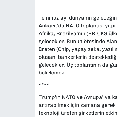
SAĞLIK
Temmuz ayı dünyanın geleceğinin
SPOR
Ankara’da NATO toplantısı yapıl
Afrika, Brezilya’nın (BRİCKS ülk
TEKNOLOJİ
gelecekler. Bunun ötesinde Alan M
üreten (Chip, yapay zeka, yazılım
YAŞAM
oluşan, bankerlerin desteklediğ
YEREL YÖNETİMLER
gelecekler. Üç toplantının da gü
belirlemek.
****
Trump’ın NATO ve Avrupa’ ya kar
artırabilmek için zamana gerek 
teknoloji üreten şirketlerin etkin