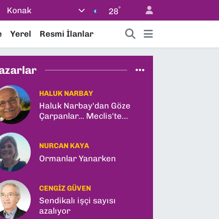
°
Konak
28
e
Yerel
Resmi İlanlar
azarlar
HALUK NARBAY
Haluk Narbay'dan Göze
Çarpanlar... Meclis'te
Tarihi Yasa Teklifi ve
Gabar Rekoru!
NURCAN KAYA
Ormanlar Yanarken
CENGIZ GÜVEN
Sendikalı işçi sayısı
azalıyor