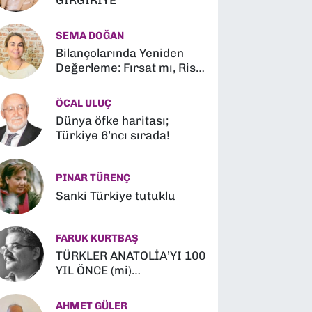
GIRGIRİYE
SEMA DOĞAN
Bilançolarında Yeniden
Değerleme: Fırsat mı, Risk
mi?
ÖCAL ULUÇ
Dünya öfke haritası;
Türkiye 6’ncı sırada!
PINAR TÜRENÇ
Sanki Türkiye tutuklu
FARUK KURTBAŞ
TÜRKLER ANATOLİA’YI 100
YIL ÖNCE (mi)
FETHETMİŞLER (?)
AHMET GÜLER