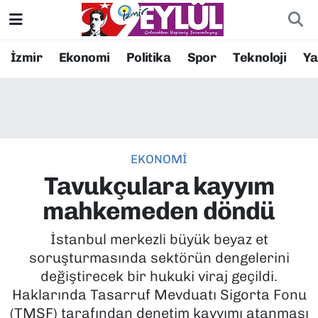
Resmi İlanlar
Konak Nöbetçi Eczaneler
İzmir
Ekonomi
Politika
Spor
Teknoloji
Y
BİLİM
Konak Hava Durumu
DÜNYA
Konak Trafik Yoğunluk Haritası
EKONOMİ
EĞİTİM
Süper Lig Puan Durumu ve Fikstür
Tavukçulara kayyım
EKONOMİ
Tüm Manşetler
mahkemeden döndü
KÜLTÜR SANAT
Son Dakika Haberleri
İstanbul merkezli büyük beyaz et
soruşturmasında sektörün dengelerini
MAGAZİN
Haber Arşivi
değiştirecek bir hukuki viraj geçildi.
Haklarında Tasarruf Mevduatı Sigorta Fonu
POLİTİKA
(TMSF) tarafından denetim kayyımı atanması