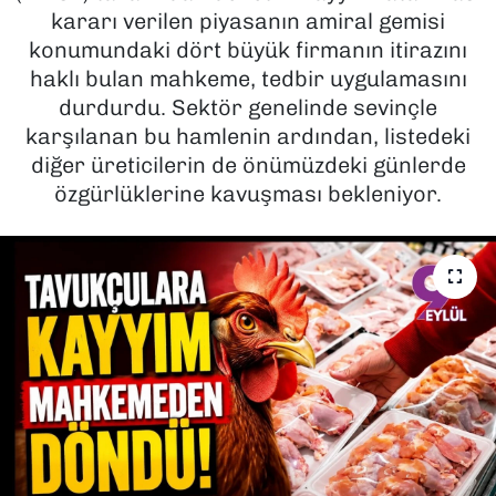
kararı verilen piyasanın amiral gemisi
SAĞLIK
konumundaki dört büyük firmanın itirazını
haklı bulan mahkeme, tedbir uygulamasını
SPOR
durdurdu. Sektör genelinde sevinçle
karşılanan bu hamlenin ardından, listedeki
TEKNOLOJİ
diğer üreticilerin de önümüzdeki günlerde
özgürlüklerine kavuşması bekleniyor.
YAŞAM
YEREL YÖNETİMLER