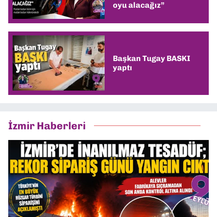
oyu alacağız”
Başkan Tugay BASKI
yaptı
İzmir Haberleri