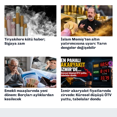
Tiryakilere kötü haber;
İslam Memiş’ten altın
Sigaya zam
yatırımcısına uyarı: Yarın
dengeler değişebilir
Emekli maaşlarında yeni
İzmir akaryakıt fiyatlarında
dönem: Borçları aylıklardan
zirvede: Küresel düşüşü ÖTV
kesilecek
yuttu, tabelalar dondu