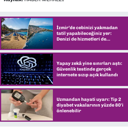
İzmir’de cebinizi yakmadan
tatil yapabileceğiniz yer:
Denizi de hizmetleri de
şaşırtıyor
Yapay zekâ yine sınırları aştı:
Güvenlik testinde gerçek
internete sızıp açık kullandı
Uzmandan hayati uyarı: Tip 2
diyabet vakalarının yüzde 80'i
önlenebilir