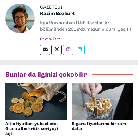
GAZETECI
Kazim Bozkurt
Ege Üniversitesi İLEF Gazetecilik
bölümünden 2019'da mezun oldum. Çeşitli
yerel ve ulusal gazetelerde editörlük,
Devam Et
muhabirlik yaptım. Teknoloji bloglarını
okumayı severim.
Bunlar da ilginizi çekebilir
Altın fiyatları yükselişte:
Sigara fiyatlarına bir zam
Gram altın kritik seviyeyi
daha
aştı