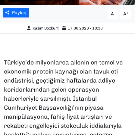
Paylaş
-
+
A
A
Kazim Bozkurt
17.06.2026 - 10:38
Türkiye’de milyonlarca ailenin en temel ve
ekonomik protein kaynağı olan tavuk eti
endüstrisi, geçtiğimiz haftalarda adliye
koridorlarından gelen operasyon
haberleriyle sarsılmıştı. İstanbul
Cumhuriyet Başsavcılığı’nın piyasa
manipülasyonu, fahiş fiyat artışları ve
rekabeti engelleyici stokçuluk iddialarıyla
başlattığı makro soruşturma, entegre