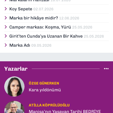
Koy Sepete
02.07.2026
Marka bir hikâye midir?
12.06.2026
Camper markası: Koşma, Yürü
25.05.2026
Girit’ten Cunda’ya Uzanan Bir Kahve
25.05.2026
Marka Adı
09.05.2026
Yazarlar
ÖZGE GÜNERKEN
Kara yıldönümü
ATILLA KÖPRÜLÜOĞLU
Manisa’nın Yaşayan Tarihi BEDRİYE