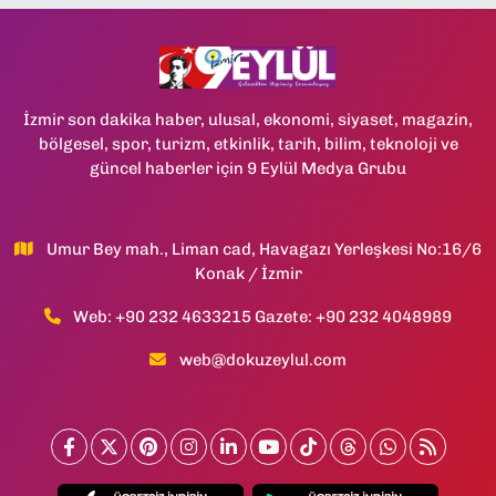
İzmir son dakika haber, ulusal, ekonomi, siyaset, magazin,
bölgesel, spor, turizm, etkinlik, tarih, bilim, teknoloji ve
güncel haberler için 9 Eylül Medya Grubu
Umur Bey mah., Liman cad, Havagazı Yerleşkesi No:16/6
Konak / İzmir
Web: +90 232 4633215 Gazete: +90 232 4048989
web@dokuzeylul.com