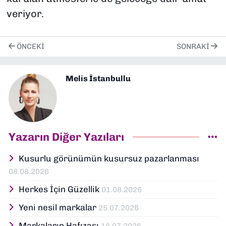
veriyor.
ÖNCEKI
SONRAKI
Melis İstanbullu
Yazarın Diğer Yazıları
Kusurlu görünümün kusursuz pazarlanması
08.08.2026
Herkes İçin Güzellik
01.08.2026
Yeni nesil markalar
25.07.2026
Markaların Hafızası
18.07.2026