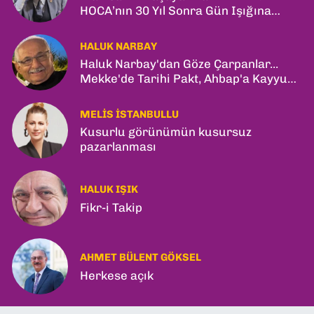
HOCA’nın 30 Yıl Sonra Gün Işığına
Çıkan Son Kitabı; “YİTİRİLMİŞ YILLAR”
HALUK NARBAY
Haluk Narbay'dan Göze Çarpanlar...
Mekke'de Tarihi Pakt, Ahbap'a Kayyum
ve Kerkük Hamlesi!
MELIS İSTANBULLU
Kusurlu görünümün kusursuz
pazarlanması
HALUK IŞIK
Fikr-i Takip
AHMET BÜLENT GÖKSEL
Herkese açık