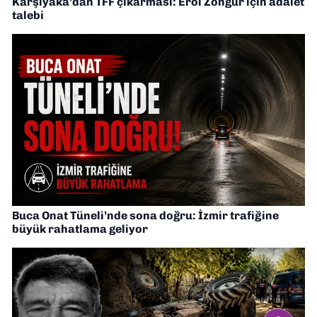
Karşıyaka’dan TFF çıkarması: Erol Zöngür için adalet
talebi
Buca Onat Tüneli’nde sona doğru: İzmir trafiğine
büyük rahatlama geliyor