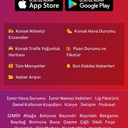
Konak Nöbetçi
Konak Hava Durumu
Eczaneler
Konak Trafik Yoğunluk
Puan Durumu ve
Haritası
Fikstür
Tüm Manşetler
Son Dakika Haberleri
Haber Arşivi
İzmir Hava Durumu
İzmir Namaz Vakitleri
Lig Fikstürü
Genel Kullanım Koşulları
Künye
İletişim
Podcast
İZMİR
Aliağa
Balçova
Bayındır
Bayraklı
Bergama
Beydağ
Bornova
Buca
Çeşme
Çiğli
Dikili
Foça