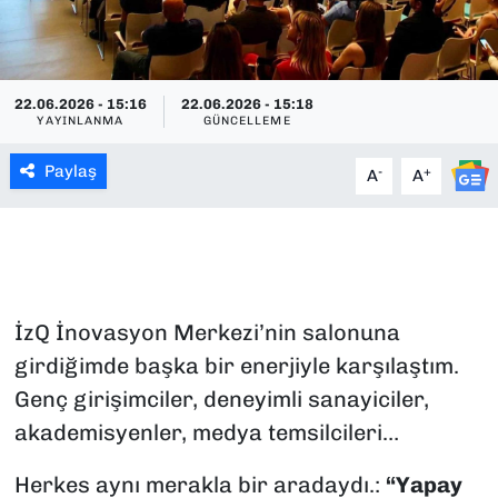
SAĞLIK
SPOR
22.06.2026 - 15:16
22.06.2026 - 15:18
YAYINLANMA
GÜNCELLEME
TEKNOLOJİ
Paylaş
-
+
A
A
YAŞAM
YEREL YÖNETİMLER
İzQ İnovasyon Merkezi’nin salonuna
girdiğimde başka bir enerjiyle karşılaştım.
Genç girişimciler, deneyimli sanayiciler,
akademisyenler, medya temsilcileri…
Herkes aynı merakla bir aradaydı.:
“Yapay