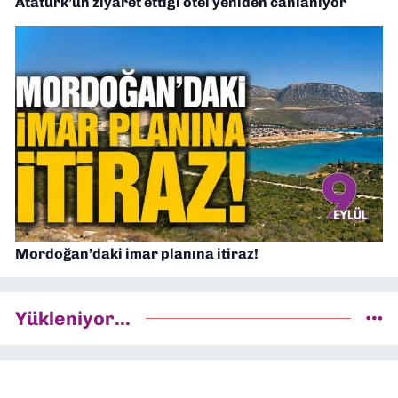
Atatürk’ün ziyaret ettiği otel yeniden canlanıyor
Mordoğan’daki imar planına itiraz!
Yükleniyor...