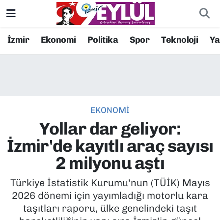
Resmi İlanlar
Konak Nöbetçi Eczaneler
İzmir
Ekonomi
Politika
Spor
Teknoloji
Y
BİLİM
Konak Hava Durumu
DÜNYA
Konak Trafik Yoğunluk Haritası
EKONOMİ
EĞİTİM
Süper Lig Puan Durumu ve Fikstür
Yollar dar geliyor:
EKONOMİ
Tüm Manşetler
İzmir'de kayıtlı araç sayısı
2 milyonu aştı
KÜLTÜR SANAT
Son Dakika Haberleri
Türkiye İstatistik Kurumu'nun (TÜİK) Mayıs
MAGAZİN
Haber Arşivi
2026 dönemi için yayımladığı motorlu kara
taşıtları raporu, ülke genelindeki taşıt
POLİTİKA