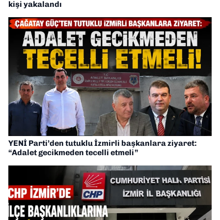
kişi yakalandı
YENİ Parti’den tutuklu İzmirli başkanlara ziyaret:
“Adalet gecikmeden tecelli etmeli”