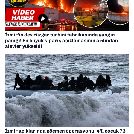
İzmir’in dev rüzgar türbini fabrikasında yangın
paniği! En büyük sipariş açıklamasının ardından
alevler yükseldi
İzmir açıklarında göçmen operasyonu: 4’ü çocuk 73