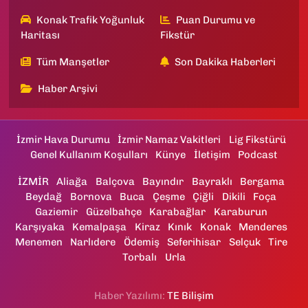
Konak Trafik Yoğunluk
Puan Durumu ve
Haritası
Fikstür
Tüm Manşetler
Son Dakika Haberleri
Haber Arşivi
İzmir Hava Durumu
İzmir Namaz Vakitleri
Lig Fikstürü
Genel Kullanım Koşulları
Künye
İletişim
Podcast
İZMİR
Aliağa
Balçova
Bayındır
Bayraklı
Bergama
Beydağ
Bornova
Buca
Çeşme
Çiğli
Dikili
Foça
Gaziemir
Güzelbahçe
Karabağlar
Karaburun
Karşıyaka
Kemalpaşa
Kiraz
Kınık
Konak
Menderes
Menemen
Narlıdere
Ödemiş
Seferihisar
Selçuk
Tire
Torbalı
Urla
Haber Yazılımı:
TE Bilişim