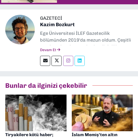
GAZETECI
Kazim Bozkurt
Ege Üniversitesi İLEF Gazetecilik
bölümünden 2019'da mezun oldum. Çeşitli
yerel ve ulusal gazetelerde editörlük,
Devam Et
muhabirlik yaptım. Teknoloji bloglarını
okumayı severim.
Bunlar da ilginizi çekebilir
Tiryakilere kötü haber;
İslam Memiş’ten altın