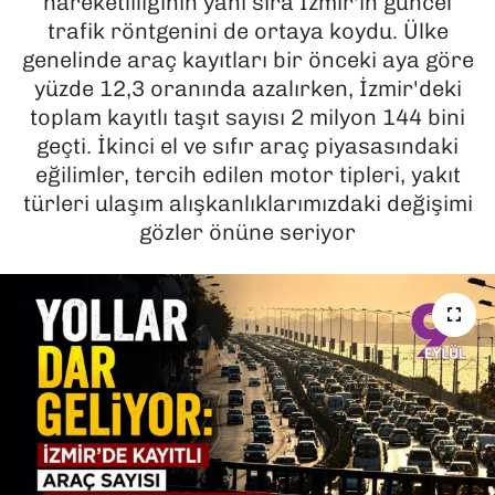
hareketliliğinin yanı sıra İzmir'in güncel
trafik röntgenini de ortaya koydu. Ülke
SAĞLIK
genelinde araç kayıtları bir önceki aya göre
yüzde 12,3 oranında azalırken, İzmir'deki
SPOR
toplam kayıtlı taşıt sayısı 2 milyon 144 bini
geçti. İkinci el ve sıfır araç piyasasındaki
TEKNOLOJİ
eğilimler, tercih edilen motor tipleri, yakıt
türleri ulaşım alışkanlıklarımızdaki değişimi
YAŞAM
gözler önüne seriyor
YEREL YÖNETİMLER