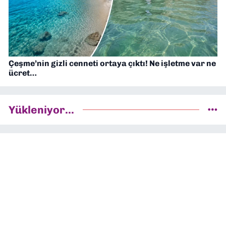
Çeşme’nin gizli cenneti ortaya çıktı! Ne işletme var ne
ücret…
Yükleniyor...