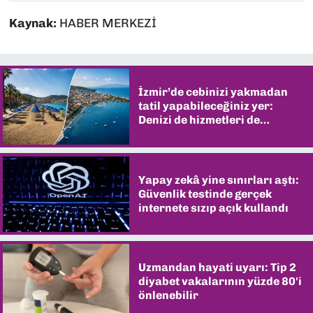
Kaynak:
HABER MERKEZİ
İzmir’de cebinizi yakmadan
tatil yapabileceğiniz yer:
Denizi de hizmetleri de
şaşırtıyor
Yapay zekâ yine sınırları aştı:
Güvenlik testinde gerçek
internete sızıp açık kullandı
Uzmandan hayati uyarı: Tip 2
diyabet vakalarının yüzde 80'i
önlenebilir