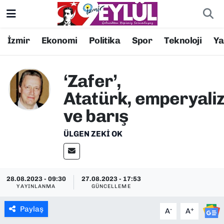
Resmi İlanlar
Konak Nöbetçi Eczaneler
İzmir
Ekonomi
Politika
Spor
Teknoloji
Y
BİLİM
Konak Hava Durumu
‘Zafer’,
DÜNYA
Konak Trafik Yoğunluk Haritası
Atatürk, emperyali
ve barış
EĞİTİM
Süper Lig Puan Durumu ve Fikstür
ÜLGEN ZEKI OK
EKONOMİ
Tüm Manşetler
KÜLTÜR SANAT
Son Dakika Haberleri
28.08.2023 - 09:30
27.08.2023 - 17:53
YAYINLANMA
GÜNCELLEME
MAGAZİN
Haber Arşivi
Paylaş
-
+
A
A
POLİTİKA