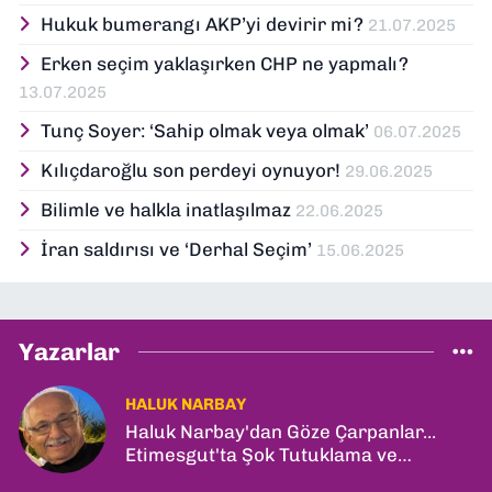
Hukuk bumerangı AKP’yi devirir mi?
21.07.2025
Erken seçim yaklaşırken CHP ne yapmalı?
13.07.2025
Tunç Soyer: ‘Sahip olmak veya olmak’
06.07.2025
Kılıçdaroğlu son perdeyi oynuyor!
29.06.2025
Bilimle ve halkla inatlaşılmaz
22.06.2025
İran saldırısı ve ‘Derhal Seçim’
15.06.2025
Yazarlar
HALUK NARBAY
Haluk Narbay'dan Göze Çarpanlar...
Etimesgut'ta Şok Tutuklama ve
Ankara'da Şam Zirvesi!