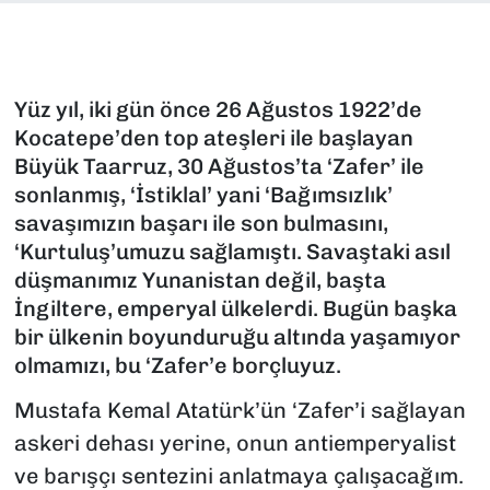
SAĞLIK
SPOR
Yüz yıl, iki gün önce 26 Ağustos 1922’de
Kocatepe’den top ateşleri ile başlayan
TEKNOLOJİ
Büyük Taarruz, 30 Ağustos’ta ‘Zafer’ ile
sonlanmış, ‘İstiklal’ yani ‘Bağımsızlık’
YAŞAM
savaşımızın başarı ile son bulmasını,
‘Kurtuluş’umuzu sağlamıştı. Savaştaki asıl
YEREL YÖNETİMLER
düşmanımız Yunanistan değil, başta
İngiltere, emperyal ülkelerdi. Bugün başka
bir ülkenin boyunduruğu altında yaşamıyor
olmamızı, bu ‘Zafer’e borçluyuz.
Mustafa Kemal Atatürk’ün ‘Zafer’i sağlayan
askeri dehası yerine, onun antiemperyalist
ve barışçı sentezini anlatmaya çalışacağım.