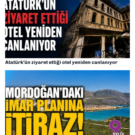
Atatürk’ün ziyaret ettiği otel yeniden canlanıyor