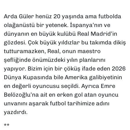
SAĞLIK
Arda Güler henüz 20 yaşında ama futbolda
olağanüstü bir yetenek. İspanya’nın ve
SPOR
dünyanın en büyük kulübü Real Madrid’in
TEKNOLOJİ
gözdesi. Çok büyük yıldızlar bu takımda dikiş
tutturamazken, Real, onun maestro
YAŞAM
şefliğinde önümüzdeki yılın planlarını
yapıyor. Bizim için bir çöküş ifade eden 2026
YEREL YÖNETİMLER
Dünya Kupasında bile Amerika galibiyetinin
en değerli oyuncusu seçildi. Ayrıca Emre
Belözoğlu’na ait en erken gol atan oyuncu
unvanını aşarak futbol tarihimize adını
yazdırdı.
**