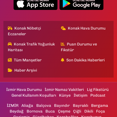
Konak Nöbetçi
Konak Hava Durumu
Eczaneler
Konak Trafik Yoğunluk
Puan Durumu ve
Haritası
Fikstür
Tüm Manşetler
Son Dakika Haberleri
Haber Arşivi
İzmir Hava Durumu
İzmir Namaz Vakitleri
Lig Fikstürü
Genel Kullanım Koşulları
Künye
İletişim
Podcast
İZMİR
Aliağa
Balçova
Bayındır
Bayraklı
Bergama
Beydağ
Bornova
Buca
Çeşme
Çiğli
Dikili
Foça