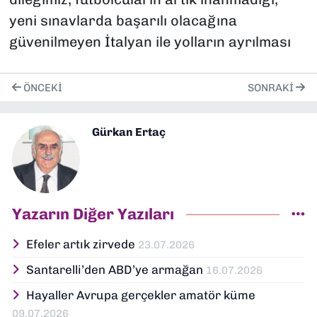
yeni sınavlarda başarılı olacağına
güvenilmeyen İtalyan ile yolların ayrılması
ÖNCEKI
SONRAKI
Gürkan Ertaç
Yazarın Diğer Yazıları
Efeler artık zirvede
23.07.2026
Santarelli’den ABD’ye armağan
16.07.2026
Hayaller Avrupa gerçekler amatör küme
09.07.2026