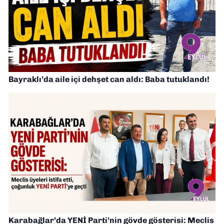
Bayraklı’da aile içi dehşet can aldı: Baba tutuklandı!
Karabağlar’da YENİ Parti’nin gövde gösterisi: Meclis