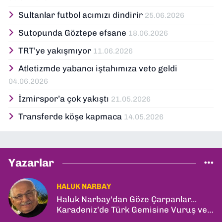
Sultanlar futbol acımızı dindirir
25.06.2026
Sutopunda Göztepe efsane
18.06.2026
TRT’ye yakışmıyor
11.06.2026
Atletizmde yabancı iştahımıza veto geldi
04.06.2026
İzmirspor’a çok yakıştı
21.05.2026
Transferde köşe kapmaca
14.05.2026
Yazarlar
HALUK NARBAY
Haluk Narbay'dan Göze Çarpanlar...
Karadeniz’de Türk Gemisine Vuruş ve
İlk Kadın General!