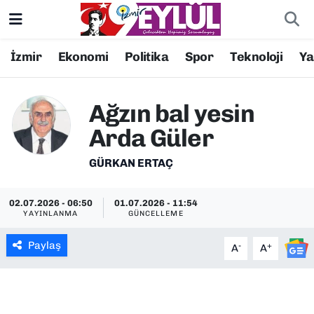
Resmi İlanlar
Konak Nöbetçi Eczaneler
İzmir
Ekonomi
Politika
Spor
Teknoloji
Y
BİLİM
Konak Hava Durumu
Ağzın bal yesin
DÜNYA
Konak Trafik Yoğunluk Haritası
Arda Güler
EĞİTİM
Süper Lig Puan Durumu ve Fikstür
GÜRKAN ERTAÇ
EKONOMİ
Tüm Manşetler
02.07.2026 - 06:50
01.07.2026 - 11:54
YAYINLANMA
GÜNCELLEME
KÜLTÜR SANAT
Son Dakika Haberleri
Paylaş
-
+
A
A
MAGAZİN
Haber Arşivi
POLİTİKA