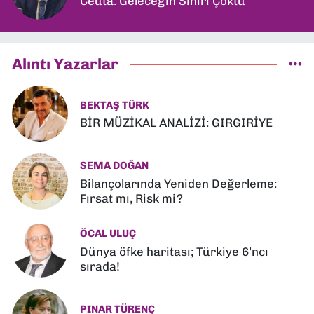
Ceuta: Geleceğin Sınırı Çöktü
Alıntı Yazarlar
BEKTAŞ TÜRK
BİR MÜZİKAL ANALİZİ: GIRGIRİYE
SEMA DOĞAN
Bilançolarında Yeniden Değerleme:
Fırsat mı, Risk mi?
ÖCAL ULUÇ
Dünya öfke haritası; Türkiye 6’ncı
sırada!
PINAR TÜRENÇ