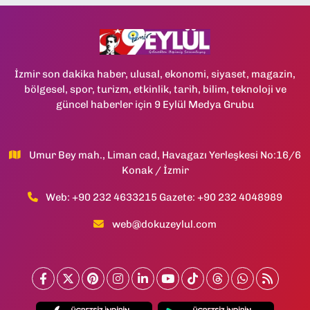
İzmir son dakika haber, ulusal, ekonomi, siyaset, magazin,
bölgesel, spor, turizm, etkinlik, tarih, bilim, teknoloji ve
güncel haberler için 9 Eylül Medya Grubu
Umur Bey mah., Liman cad, Havagazı Yerleşkesi No:16/6
Konak / İzmir
Web: +90 232 4633215 Gazete: +90 232 4048989
web@dokuzeylul.com