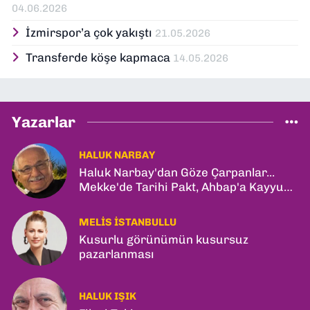
04.06.2026
İzmirspor’a çok yakıştı
21.05.2026
Transferde köşe kapmaca
14.05.2026
Yazarlar
HALUK NARBAY
Haluk Narbay'dan Göze Çarpanlar...
Mekke'de Tarihi Pakt, Ahbap'a Kayyum
ve Kerkük Hamlesi!
MELIS İSTANBULLU
Kusurlu görünümün kusursuz
pazarlanması
HALUK IŞIK