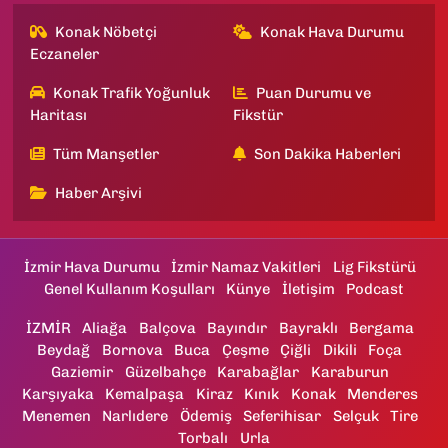
Konak Nöbetçi
Konak Hava Durumu
Eczaneler
Konak Trafik Yoğunluk
Puan Durumu ve
Haritası
Fikstür
Tüm Manşetler
Son Dakika Haberleri
Haber Arşivi
İzmir Hava Durumu
İzmir Namaz Vakitleri
Lig Fikstürü
Genel Kullanım Koşulları
Künye
İletişim
Podcast
İZMİR
Aliağa
Balçova
Bayındır
Bayraklı
Bergama
Beydağ
Bornova
Buca
Çeşme
Çiğli
Dikili
Foça
Gaziemir
Güzelbahçe
Karabağlar
Karaburun
Karşıyaka
Kemalpaşa
Kiraz
Kınık
Konak
Menderes
Menemen
Narlıdere
Ödemiş
Seferihisar
Selçuk
Tire
Torbalı
Urla