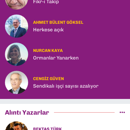
Fikr-i Takip
AHMET BÜLENT GÖKSEL
Herkese açık
NURCAN KAYA
Ormanlar Yanarken
CENGIZ GÜVEN
Sendikalı işçi sayısı azalıyor
Alıntı Yazarlar
BEKTAŞ TÜRK