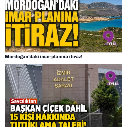
Mordoğan’daki imar planına itiraz!