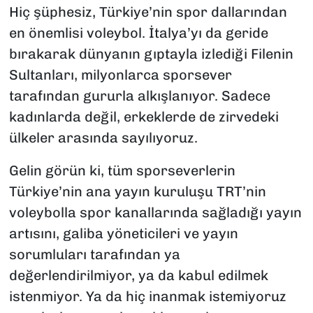
Hiç şüphesiz, Türkiye’nin spor dallarından
SAĞLIK
en önemlisi voleybol. İtalya’yı da geride
bırakarak dünyanın gıptayla izlediği Filenin
SPOR
Sultanları, milyonlarca sporsever
tarafından gururla alkışlanıyor. Sadece
TEKNOLOJİ
kadınlarda değil, erkeklerde de zirvedeki
YAŞAM
ülkeler arasında sayılıyoruz.
YEREL YÖNETİMLER
Gelin görün ki, tüm sporseverlerin
Türkiye’nin ana yayın kuruluşu TRT’nin
voleybolla spor kanallarında sağladığı yayın
artısını, galiba yöneticileri ve yayın
sorumluları tarafından ya
değerlendirilmiyor, ya da kabul edilmek
istenmiyor. Ya da hiç inanmak istemiyoruz