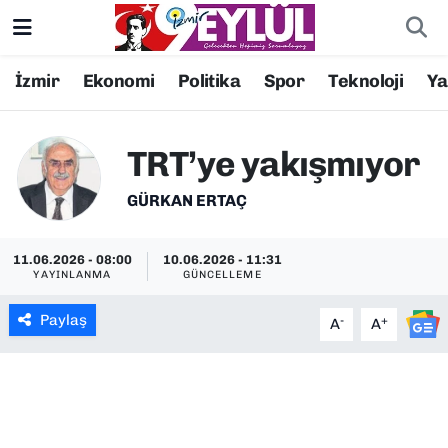
Resmi İlanlar
Konak Nöbetçi Eczaneler
İzmir
Ekonomi
Politika
Spor
Teknoloji
Y
BİLİM
Konak Hava Durumu
TRT’ye yakışmıyor
DÜNYA
Konak Trafik Yoğunluk Haritası
GÜRKAN ERTAÇ
EĞİTİM
Süper Lig Puan Durumu ve Fikstür
11.06.2026 - 08:00
10.06.2026 - 11:31
YAYINLANMA
GÜNCELLEME
EKONOMİ
Tüm Manşetler
Paylaş
-
+
A
A
KÜLTÜR SANAT
Son Dakika Haberleri
MAGAZİN
Haber Arşivi
POLİTİKA