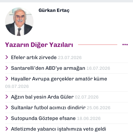
Gürkan Ertaç
Yazarın Diğer Yazıları
Efeler artık zirvede
23.07.2026
Santarelli’den ABD’ye armağan
16.07.2026
Hayaller Avrupa gerçekler amatör küme
09.07.2026
Ağzın bal yesin Arda Güler
02.07.2026
Sultanlar futbol acımızı dindirir
25.06.2026
Sutopunda Göztepe efsane
18.06.2026
Atletizmde yabancı iştahımıza veto geldi