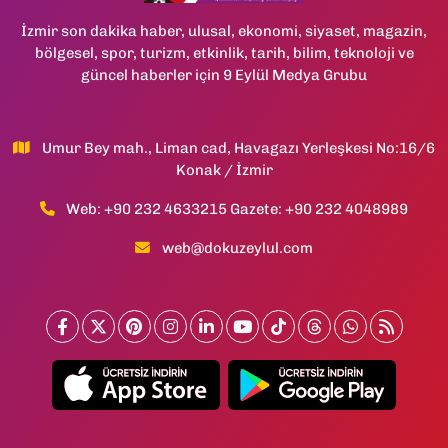
İzmir son dakika haber, ulusal, ekonomi, siyaset, magazin,
bölgesel, spor, turizm, etkinlik, tarih, bilim, teknoloji ve
güncel haberler için 9 Eylül Medya Grubu
Umur Bey mah., Liman cad, Havagazı Yerleşkesi No:16/6
Konak / İzmir
Web: +90 232 4633215 Gazete: +90 232 4048989
web@dokuzeylul.com