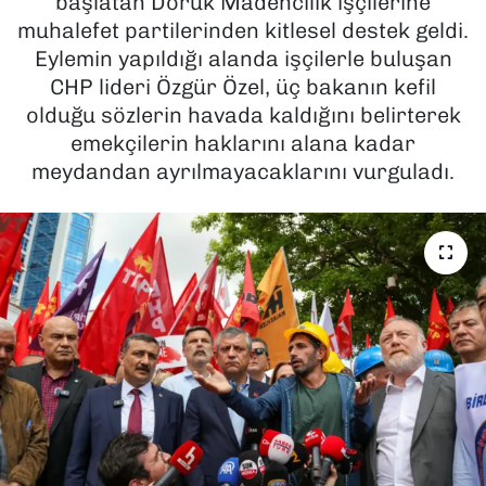
başlatan Doruk Madencilik işçilerine
muhalefet partilerinden kitlesel destek geldi.
SAĞLIK
Eylemin yapıldığı alanda işçilerle buluşan
CHP lideri Özgür Özel, üç bakanın kefil
SPOR
olduğu sözlerin havada kaldığını belirterek
emekçilerin haklarını alana kadar
TEKNOLOJİ
meydandan ayrılmayacaklarını vurguladı.
YAŞAM
YEREL YÖNETİMLER