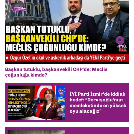
Başkan tutuklu, başkanvekili CHP’de: Meclis
çoğunluğu kimde?
İYİ Parti İzmir’de iddialı
hedef: “Dervişoğlu’nun
memleketinde en yüksek
oyu alacağız”