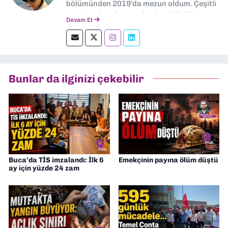
bölümünden 2019'da mezun oldum. Çeşitli
yerel ve ulusal gazetelerde editörlük,
Devam Et
muhabirlik yaptım. Teknoloji bloglarını
okumayı severim.
Bunlar da ilginizi çekebilir
Buca’da TİS imzalandı: İlk 6
Emekçinin payına ölüm düştü
ay için yüzde 24 zam