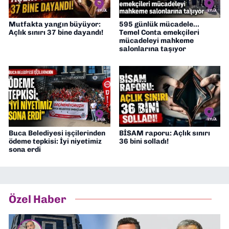
Mutfakta yangın büyüyor:
595 günlük mücadele...
Açlık sınırı 37 bine dayandı!
Temel Conta emekçileri
mücadeleyi mahkeme
salonlarına taşıyor
Buca Belediyesi işçilerinden
BİSAM raporu: Açlık sınırı
ödeme tepkisi: İyi niyetimiz
36 bini solladı!
sona erdi
Özel Haber