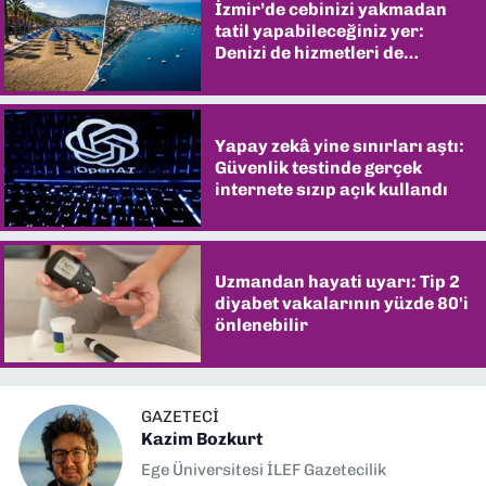
İzmir’de cebinizi yakmadan
tatil yapabileceğiniz yer:
Denizi de hizmetleri de
şaşırtıyor
Yapay zekâ yine sınırları aştı:
Güvenlik testinde gerçek
internete sızıp açık kullandı
Uzmandan hayati uyarı: Tip 2
diyabet vakalarının yüzde 80'i
önlenebilir
GAZETECI
Kazim Bozkurt
Ege Üniversitesi İLEF Gazetecilik