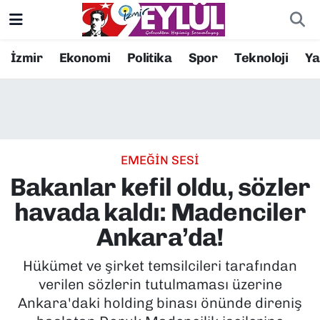
Resmi İlanlar
Konak Nöbetçi Eczaneler
İzmir
Ekonomi
Politika
Spor
Teknoloji
Y
BİLİM
Konak Hava Durumu
DÜNYA
Konak Trafik Yoğunluk Haritası
EMEĞİN SESİ
EĞİTİM
Süper Lig Puan Durumu ve Fikstür
Bakanlar kefil oldu, sözler
EKONOMİ
Tüm Manşetler
havada kaldı: Madenciler
Ankara’da!
KÜLTÜR SANAT
Son Dakika Haberleri
Hükümet ve şirket temsilcileri tarafından
MAGAZİN
Haber Arşivi
verilen sözlerin tutulmaması üzerine
Ankara'daki holding binası önünde direniş
POLİTİKA