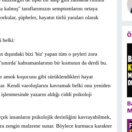
a kalmış" taraflarımızın semptomlarını ortaya
orkular, ş
ü
pheler, hayatın t
ü
rl
ü
yaraları olarak
Ö
 belki:
n dışındaki bizi 'biz' yapan t
ü
m o şeyleri zora
sınırda' kahramanlarının bir kısmının da derdi bu.
bir amok koşucusu gibi s
ü
r
ü
klendikleri hayat
r. Kendi varoluşlarını kavramak belki onu yeniden
işlenmesinde yazarın aldığı ciddi psikoloji
B
M
rçek insanların psikolojik derinliğini kavrayabilmek,
zara zengin malzeme sunar. Böylece kurmaca karakter