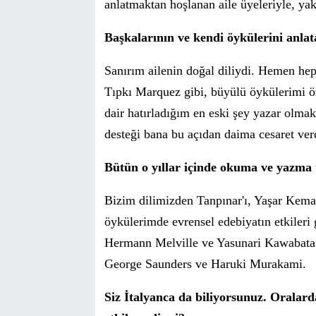
anlatmaktan hoşlanan aile üyeleriyle, ya
Başkalarının ve
kendi
ö
ykülerini anlat
Sanırım ailen
in do
ğal diliydi. Hemen heps
Tıpkı Marquez gibi, büyülü öykülerimi
ö
dair hatırladığım en eski şey yazar olmak
desteği bana bu açıdan
daima cesaret
verd
Bütün o yıllar içinde okuma ve yazma 
Bizim dilimizden Tanpınar'ı, Yaşar Kemal
ö
ykülerimde evrensel edebiyatın etkileri 
Hermann Melville ve Yasunari Kawabata..
George Saunders ve Haruki Murakami.
Siz İtalyanca da biliyorsunuz. Oralar