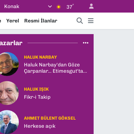
°
Konak
37
e
Yerel
Resmi İlanlar
azarlar
HALUK NARBAY
Haluk Narbay'dan Göze
Çarpanlar... Etimesgut'ta
Şok Tutuklama ve
Ankara'da Şam Zirvesi!
HALUK IŞIK
Fikr-i Takip
AHMET BÜLENT GÖKSEL
Herkese açık