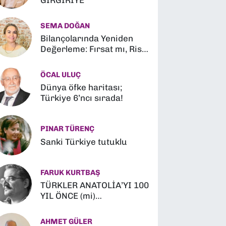
GIRGIRİYE
SEMA DOĞAN
Bilançolarında Yeniden
Değerleme: Fırsat mı, Risk
mi?
ÖCAL ULUÇ
Dünya öfke haritası;
Türkiye 6’ncı sırada!
PINAR TÜRENÇ
Sanki Türkiye tutuklu
FARUK KURTBAŞ
TÜRKLER ANATOLİA’YI 100
YIL ÖNCE (mi)
FETHETMİŞLER (?)
AHMET GÜLER