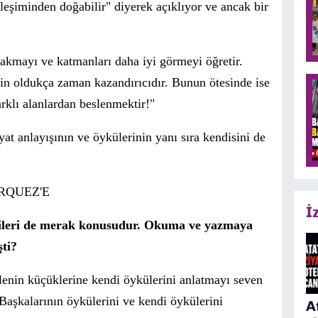
leşiminden doğabilir
" diyerek a
ç
ıklıyor ve ancak bir
 bakmayı ve katmanları daha iyi görmeyi öğretir.
 için oldukça zaman kazandırıcıdır. Bunun
ö
tesinde ise
rklı alanlardan beslenmek
tir!"
yat anlayışının ve
ö
yk
ü
lerinin yanı sıra kendisini de
RQUEZ'E
İ
ndileri de merak konusudur. Okuma ve yazmaya
ti?
ailenin küçüklerine kendi öykülerini anlatmayı seven
 Başkalarının
ö
ykülerini ve kendi
ö
ykülerini
A