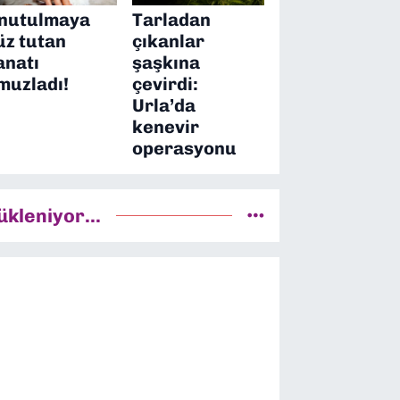
nutulmaya
Tarladan
üz tutan
çıkanlar
anatı
şaşkına
muzladı!
çevirdi:
Urla’da
kenevir
operasyonu
ükleniyor...