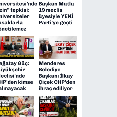
niversitesi’nde
Başkan Mutlu
izin” tepkisi:
19 meclis
niversiteler
üyesiyle YENİ
asaklarla
Parti’ye geçti
önetilemez
ağatay Güç:
Menderes
üyükşehir
Belediye
eclisi’nde
Başkanı İlkay
HP’den kimse
Çiçek CHP’den
almayacak
ihraç ediliyor