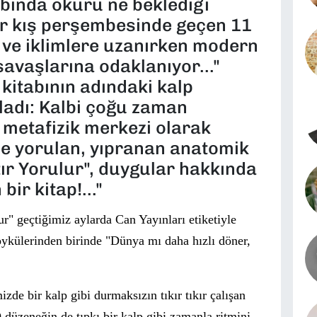
abında okuru ne beklediği
ir kış perşembesinde geçen 11
a ve iklimlere uzanırken modern
vaşlarına odaklanıyor..."
 kitabının adındaki kalp
ladı: Kalbi çoğu zaman
 metafizik merkezi olarak
e yorulan, yıpranan anatomik
stır Yorulur", duygular hakkında
ir kitap!..."
ur"
ge
ç
tiğimiz aylarda Can Yayınları etiketiyle
ö
yk
ü
lerinden birinde
"D
ü
nya mı daha hızlı d
ö
ner,
izde bir kalp gibi durmaksızın tıkır tıkır
ç
alışan
O d
ü
zeneğin de tıpkı bir kalp gibi zamanla ritmini