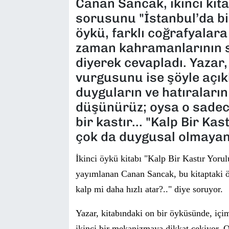
Canan Sancak, ikinci kit
sorusunu "İstanbul’da b
öykü, farklı coğrafyalar
zaman kahramanlarının sa
diyerek cevapladı. Yazar,
vurgusunu ise şöyle açık
duyguların ve hatıraların
düşünürüz; oysa o sadec
bir kastır... "Kalp Bir Ka
çok da duygusal olmayan b
İkinci
ö
yk
ü
kitabı
"Kalp Bir Kastır Yorul
yayımlanan Canan Sancak, bu kitaptaki
kalp mi daha hızlı atar?.." diye soruyor.
Yazar, kitabındaki on bir
ö
yk
ü
s
ü
nde, i
ç
im
ikinci bir mekanizmaya dikkat
ç
ekiyor. 