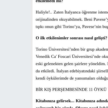
etkilemedi mi?
Haliyle!.. Zaten İtalyanca öğrenme iste
orijinalinden okuyabilmek. Beni Pavese
’
tıpkı onun gibi
Torino
’
ya, Pavese’nin bug
O ilk etkilenimler sonras
ı nasıl gelişti?
Torino
Ü
niversitesi
’
nden bir grup akadem
Venedik
Ca' Foscari
Üniversitesi’nde 
eski gelenekten gelen şairlere y
ö
neldim. 
da etkiledi. İtalyan edebiyatındaki şiirs
kendi
ö
ykülerimde de yansımaları oldu
BİR KIŞ PERŞEMBESİNDE 11 ÖYKÜ
Kitabınıza gelirsek... Kitabını
za ad
ın
d