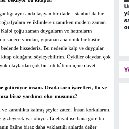
ü
ler bekliyor bu kitapta?
U
y
ganlığı aynı anda taşıyan bir ifade. İstanbul
’
da bir
s
co
ğrafyalara ve iklimlere uzanırken modern zaman
o
 Kalbi çoğu zaman duyguların ve hatıraların
 o sadece yorulan, yıpranan anatomik bir kastır.
a bedende hissederiz. Bu nedenle kalp ve duygular
 kitap olduğunu s
ö
yleyebilirim. Öyküler olaydan çok
yük olaylardan çok bir ruh hâlinin içine davet
Y
e götürüyor insanı. Orada soru işaretleri, flu ve
ınıza biraz yardımcı olur musunuz?
n
ve karanlıkta kal
mış şeyler zaten.
İnsan korkularını,
rde gizleyerek var oluyor. Edebiyat ise bana g
ö
re bu
sanın
ö
züne biraz daha yaklaştığı anlarda değer