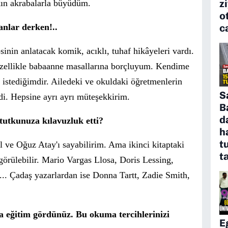
z
kın akrabalarla büyüdüm.
o
c
anlar derken!..
inin anlatacak komik, acıklı, tuhaf hikâyeleri vardı.
zellikle babaanne masallarına borçluyum. Kendime
 istediğimdir. Ailedeki ve okuldaki öğretmenlerin
S
i. Hepsine ayrı ayrı müteşekkirim.
B
d
tutkunuza kılavuzluk etti?
h
t
 ve Oğuz Atay'ı sayabilirim. Ama ikinci kitaptaki
t
görülebilir. Mario
Vargas Llosa,
Doris Lessing,
. Çadaş yazarlardan ise Donna Tartt, Zadie Smith,
da eğitim gördünüz. Bu okuma tercihlerinizi
E