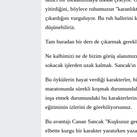
yitirdiğini, b
ö
ylece ruhumuzun "karanlıkt
ç
ıkardığını vurguluyor. Bu ruh hallerini k
d
ü
ş
ü
nebiliriz.
Tam buradan bir ders de
ç
ıkarmak gerekli
Ne kalbimizi ne de bizim g
ö
r
ü
ş alanımızı
sokacak işlerden uzak kalmak. Sancak'ın '
Bu
ö
yk
ü
lerin hayat verdiği karakterler, 
maratonunda s
ü
rekli koşmak durumundala
inşa etmek durumundaki bu karakterlerin 
eğitiminin izlerini de g
ö
rebiliyorsunuz.
Bu avantajı Canan Sancak
"Kuşkusuz g
e
elbette kurgu bir karakter yaratırken ya