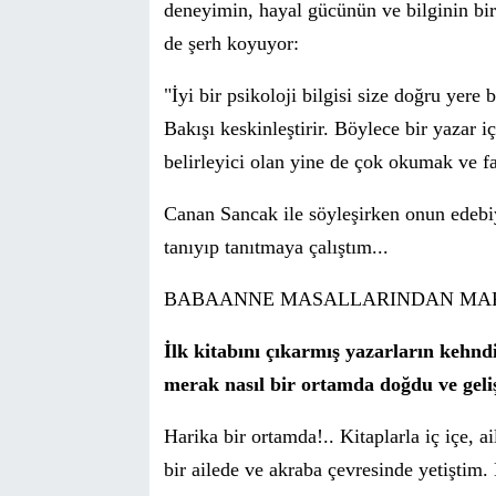
deneyimin, hayal gücünün ve bilginin bir
de
şerh koyuyor:
"
İyi bir psikoloji bilgisi size doğru yere
Bakışı keskinleştirir. Böylece bir yazar
belirleyici olan
yine de
ç
ok
okumak ve fa
Canan Sancak ile s
ö
yleşirken onun edebi
tanıyıp tanıtmaya
ç
alıştım...
BABAANNE MASALLARINDAN MA
İlk kitabını çıkarmış yazarların keh
merak nasıl bir ortamda doğdu ve geliş
Harika bir ortamda!.. Kitaplarla iç içe, 
bir ailede ve akraba çevresinde yetiştim.