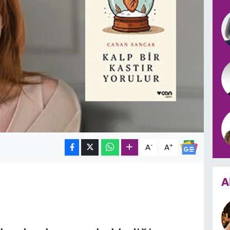
-
+
A
A
A