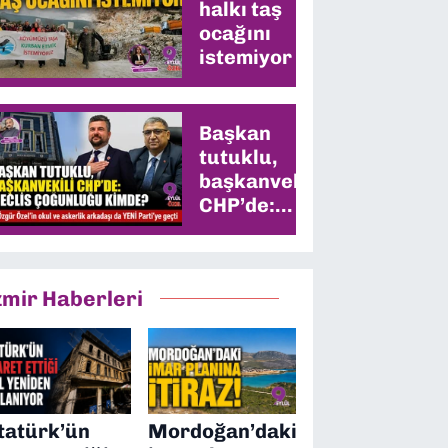
halkı taş
ocağını
istemiyor
Başkan
tutuklu,
başkanvekili
CHP’de:
Meclis
çoğunluğu
kimde?
zmir Haberleri
tatürk’ün
Mordoğan’daki