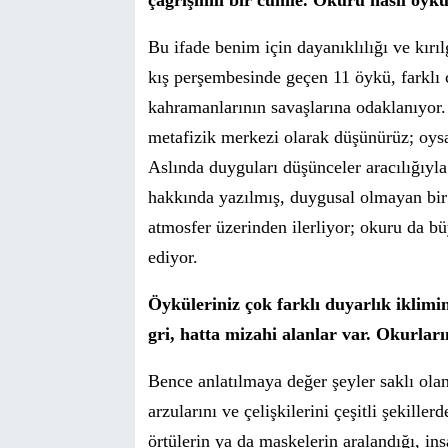
çağrışımlı bir cümle.
Okuru nasıl
ö
yk
Bu ifade b
enim için dayanıklılığı ve kırıl
kış
per
şembesinde geçen 11 öykü, farklı
kahramanlarının savaşlarına odaklanıyor.
metafizik merkezi olarak düşünürüz; oysa
Aslında duyguları düşünceler aracılığıyl
hakkında yazılmış, duygusal olmayan bir
atmosfer üzerinden ilerliyor; okuru da bü
ediyor.
Öyküleriniz çok farklı duyarlık iklimin
gri, hatta mizahi alanlar var. Okurlar
Bence anlatılmaya değer şeyler s
aklı
ola
arzularını ve çelişkilerini çeşitli şekille
ö
rtülerin ya da maskelerin aralandığı, in