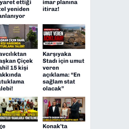
iyaret ettiği
imar planına
tel yeniden
itiraz!
anlanıyor
avcılıktan
Karşıyaka
aşkan Çiçek
Stadı için umut
ahil 15 kişi
veren
akkında
açıklama: “En
utuklama
sağlam stat
alebi!
olacak”
ge
Konak’ta