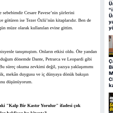
Ü
“
me sebebimdir Cesare Pavese
’
nin şiirlerini
Ü
ye götüren ise Tezer Özlü’nün kitaplarıdır. Ben de
y
y
ün müze olarak kullanılan evine gittim.
isyenle tanışmıştım. Onların etkisi oldu. Öte yandan
okuduğum dönemde
Dante
, Petrarca ve Leopardi gibi
Ç
B
Bu süreç okuma zevkimi değil, yazıya yaklaşımımı
M
ellik, mekân duygusu ve iç dünyaya d
ö
nük bakışın
C
ğunu düşünüyorum.
k
aki
"Kalp Bir Kastır Yorulur" ifadesi ç
ok