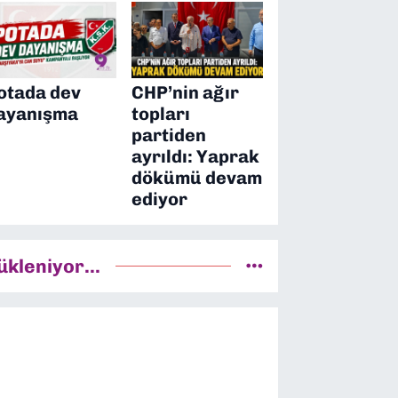
otada dev
CHP’nin ağır
ayanışma
topları
partiden
ayrıldı: Yaprak
dökümü devam
ediyor
ükleniyor...