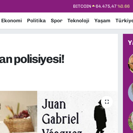
DOLAR
47,5971
%0.05
EURO
55,1336
%0.18
Ekonomi
Politika
Spor
Teknoloji
Yaşam
Türkiy
STERLİN
64,2534
%0.22
GRAM ALTIN
6527.85
%0.54
Y
BİST100
13.703
%0
an polisiyesi!
BITCOIN
64.475,47
%0.66