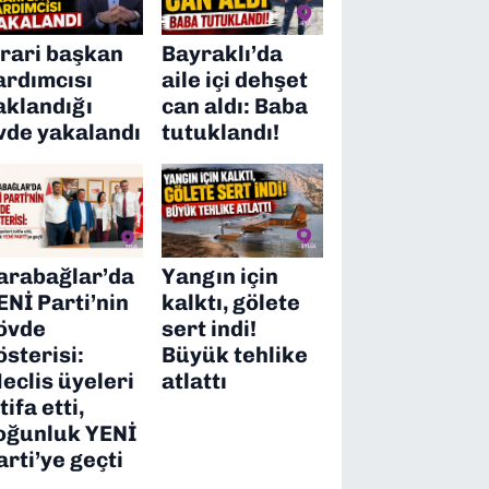
irari başkan
Bayraklı’da
ardımcısı
aile içi dehşet
aklandığı
can aldı: Baba
vde yakalandı
tutuklandı!
arabağlar’da
Yangın için
ENİ Parti’nin
kalktı, gölete
övde
sert indi!
österisi:
Büyük tehlike
eclis üyeleri
atlattı
tifa etti,
oğunluk YENİ
arti’ye geçti