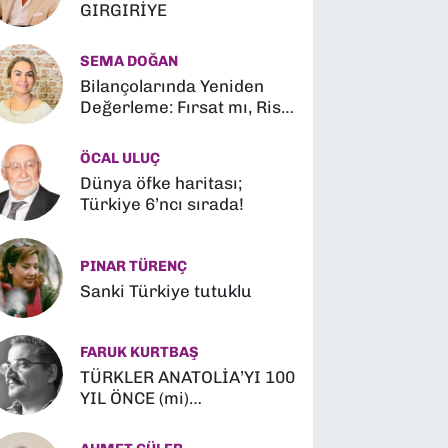
GIRGIRİYE
SEMA DOĞAN
Bilançolarında Yeniden
Değerleme: Fırsat mı, Risk
mi?
ÖCAL ULUÇ
Dünya öfke haritası;
Türkiye 6’ncı sırada!
PINAR TÜRENÇ
Sanki Türkiye tutuklu
FARUK KURTBAŞ
TÜRKLER ANATOLİA’YI 100
YIL ÖNCE (mi)
FETHETMİŞLER (?)