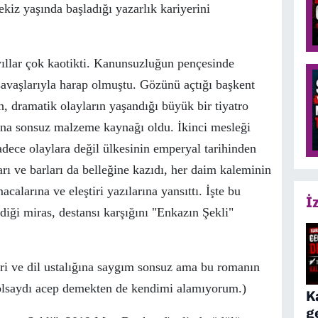
ekiz yaşında başladığı yazarlık kariyerini
ıllar
ç
ok kaotikti. Kanunsuzluğun pen
ç
esinde
 savaşlarıyla harap olmuştu. G
ö
z
ü
n
ü
a
ç
tığı başkent
ın, dramatik olayların yaşandığı b
ü
y
ü
k bir tiyatro
ına sonsuz malzeme kaynağı oldu. İkinci mesleği
sadece olaylara değil
ü
lkesinin emperyal tarihinden
ları ve barları da belleğine kazıdı, her daim kaleminin
calarına ve eleştiri yazılarına yansıttı. İşte bu
İ
rdiği miras, destansı karşığını "Enkazın Şekli"
ri ve dil ustalığına saygım sonsuz ama bu romanın
 olsaydı acep demekten de kendimi alamıyorum.)
K
g