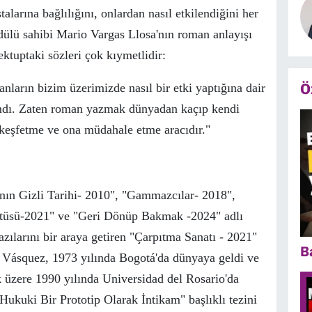
talarına bağlılığını, onlardan nasıl etkilendiğini her
d
ü
l
ü
sahibi Mario Vargas Llosa'nın roman anlayışı
ektuptaki s
ö
zleri
ç
ok kıymetlidir:
Ö
manların
bizim
ü
zerimizde nasıl bir etki yaptığına
dair
amdı. Zaten roman yazmak
dünyadan kaçı
p kendi
 keşfetme ve ona m
ü
dahale etme
aracıdır.
"
nın Gizli Tarihi- 2010", "Gammazcılar- 2018",
t
ü
s
ü
-2021" ve "Geri D
ö
n
ü
p Bakmak -2024" adlı
zılarını bir araya getiren "
Ç
arpıtma Sanatı - 2021"
B
l V
ásquez, 1973 yılında Bogotá'da
d
ü
nyaya geldi ve
k
ü
zere 1990 yılında
Universidad del Rosario'da
 Hukuki Bir Prototip Olarak İntikam" başlıklı tezi
ni