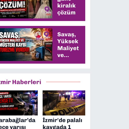
kiralık
çözüm
Savaş,
Yüksek
Maliyet
ve
Müşteri
Kaybı
Turizmi
zmir Haberleri
Vurdu
arabağlar’da
İzmir'de palalı
ece yarısı
kavgada 1