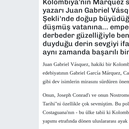
Kolombiya'nın Marquez s
yazarı Juan Gabriel Vásq
Şekli'nde doğup büyüdüğü
düşmüş vatanına... emper
derbeder güzelliğiyle be
duyduğu derin sevgiyi if
aynı zamanda başarılı bir
Juan Gabriel V
ásquez
, hakiki bir Kolom
edebiyatının
Gabriel García Márquez,
Car
gibi dev isimlerin mirasını s
ü
rd
ü
ren
ö
nem
Onun, Joseph Conrad'ı ve onun Nostromo'
Tarihi"ni
ö
zellikle
ç
ok sevmiştim. Bu pol
Costaguana'nın - bu
ü
lke tabii ki Kolomb
yapımı etrafında d
ö
nen uluslararası ayak 