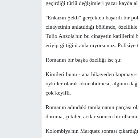
ge
ç
irdiği t
ü
rl
ü
değişimleri yazar kayda a
"Enkazın Şekli" ger
ç
ekten başarılı bir p
cinayeti
nin anlatıldığı
bölümde, ö
zellikl
Tulio Anzola'nın
bu cinayetin
katillerini
eriyip gittiğini anlamıyorsunuz. Polisiye
Romanın bir başka
ö
zelliği ise şu:
Kimileri bunu - ana hikayeden kopmayı- 
ö
yk
ü
ler olarak okunabilmesi, algının da
ç
ok keyifli.
Romanın adındaki tamlamanın par
ç
ası ol
duruma,
ç
ekilen acılar sonucu bir
ü
lkenin
Kolombiya'nın Marquez sonrası
ç
ıkardığ