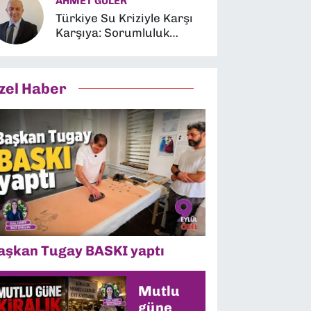
AHMET GÜLER
Türkiye Su Kriziyle Karşı
Karşıya: Sorumluluk
Kimin?
zel Haber
aşkan Tugay BASKI yaptı
Mutlu
güne