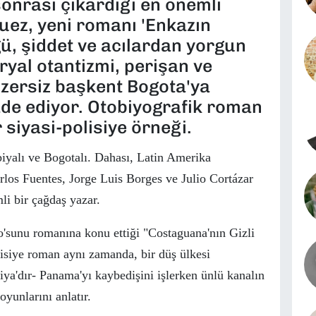
onrası çıkardığı en önemli
uez, yeni romanı 'Enkazın
, şiddet ve acılardan yorgun
yal otantizmi, perişan ve
nzersiz başkent Bogota'ya
ade ediyor. Otobiyografik roman
 siyasi-polisiye örneği.
biyalı ve Bogotalı. Dahası, Latin Amerika
los Fuentes,
Jorge Luis Borges ve Julio Cortázar
li bir
ç
ağdaş yazar.
sunu romanına konu ettiği "Costaguana'nın Gizli
isiye roman aynı zamanda, bir d
ü
ş
ü
lkesi
iya'dır- Panama'yı kaybedişini işlerken
ü
nl
ü
kanalın
oyunlarını anlatır.