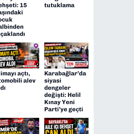
ehşeti: 15
tutuklama
aşındaki
ocuk
albinden
ıçaklandı
limayı açtı,
Karabağlar’da
tomobili alev
siyasi
ldı
dengeler
değişti: Helil
Kınay Yeni
Parti’ye geçti