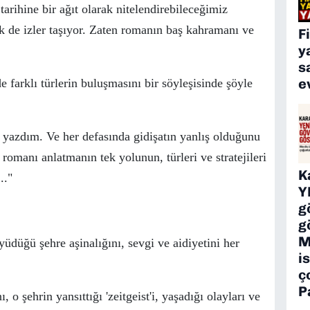
tarihine bir ağıt olarak nitelendirebileceğimiz
ik de izler taşıyor. Zaten romanın baş kahramanı ve
F
y
s
e
 farklı t
ü
rlerin buluşmasını bir s
ö
yleşisinde ş
ö
yle
r yazdım. Ve her defasında gidişatın
yanlış olduğunu
u
romanı
anlatmanın tek yolunun, türleri ve stratejileri
K
..
.
"
Y
g
g
M
y
ü
d
ü
ğ
ü
şehre aşinalığını, sevgi ve aidiyetini her
is
ç
P
 o şehrin yansıttığı 'zeitgeist'i, yaşadığı olayları ve