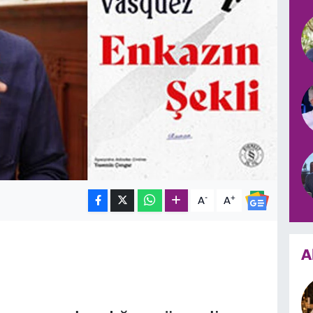
-
+
A
A
A