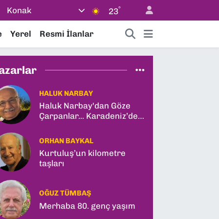
°
Konak
23
e
Yerel
Resmi İlanlar
azarlar
HALUK NARBAY
Haluk Narbay'dan Göze
Çarpanlar... Karadeniz’de
Türk Gemisine Vuruş ve
İlk Kadın General!
ORHAN BAYKAL
Kurtuluş’un kilometre
taşları
OĞUZ TÜMBAŞ
Merhaba 80. genç yaşım