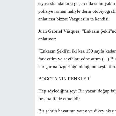
siyasi skandallarla ge
ç
en
ü
lkesinin yakın 
polisiye roman haliyle derin otobiyograf
anlatıcısı bizzat Vazguez'in ta kendisi.
Juan Gabriel Vásquez
, "Enkazın Şekli"nde
anlatıyor:
"
Enkazın Şekli'ni iki kez 150 sayfa kada
fark ettim
ve sayfaları
çö
pe attım (...)
B
karıştırma özgürlüğü olduğunu keşfettim
BOGOTA'NIN RENKLERİ
Hep s
ö
ylediğim şey: Bir yazar, doğup b
ü
fırsatta ifade etmelidir.
Bir şehrin hayatının yatay ve dikey akışını,