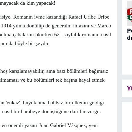
lmayacak da kim yapacak!
olisiye. Romanın ivme kazandığı Rafael
Uribe Uribe
e
1914 yılına
d
ö
n
ü
l
ü
p de
generalin
infazını ve
Marco
P
 bulma ç
abalarını okurken 621 sayfalık romanın nasıl
d
 tam da b
ö
yle bir şeydir.
hoş karşılamayabilir, ama bazı b
ö
l
ü
mleri bağımsız
ğılmaması ve bu b
ö
l
ü
mleri tek başına hayal etmek
Y
an 'enkaz', b
ü
y
ü
k ama bahtsız bir
ü
lkenin geldiği
 nasıl bir harabeye d
ö
n
ü
şt
ü
ğ
ü
ne dair bir vurgu.
ı en
ö
nemli yazarı Juan Gabriel V
ásquez
, yeni