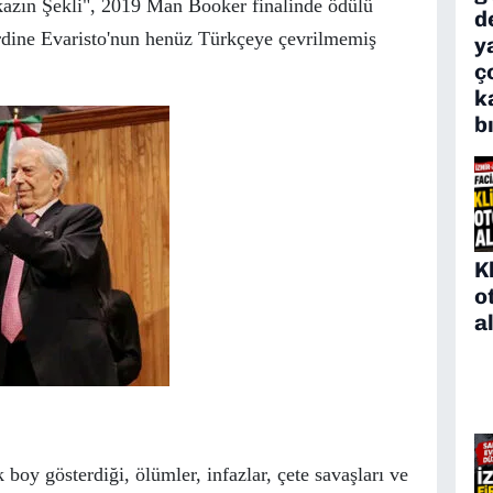
nkazın Şekli", 2019 Man Booker finalinde
ö
d
ü
l
ü
d
dine Evaristo'nun hen
ü
z T
ü
rk
ç
eye
ç
evrilmemiş
y
ç
k
b
K
o
a
k boy g
ö
sterdiği,
ö
l
ü
mler, infazlar,
ç
ete savaşları ve