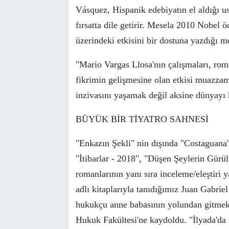
V
ásquez
, Hispanik edebiyatın el aldığı us
fırsatta dile getirir. Mesela 2010 Nobel
ö
ü
zerindeki etkisini bir dostuna yazdığı m
"Mario
Vargas Llosa'nın çalışmaları, ro
fikrim
in gelişmesine olan etkisi muazz
inzivasını yaşamak değil aksine
dünyay
ı
B
Ü
Y
Ü
K BİR TİYATRO SAHNESİ
"Enkazın Şekli" nin dışında "Costaguana'
"İtibarlar - 2018", "D
ü
şen Şeylerin G
ü
r
ü
l
romanlarının yanı sıra inceleme/eleştiri ya
adlı kitaplarıyla tanıdığımız Juan Gabrie
hukuk
ç
u anne babasının yolundan gitme
Hukuk
Fak
ü
ltesi'ne kaydoldu.
"İlyada'da