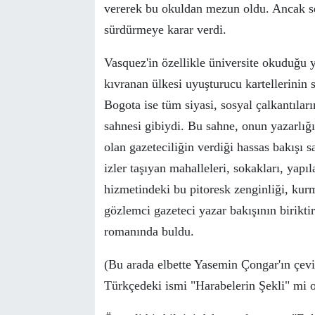
vererek bu okuldan
mezun oldu
. Ancak s
s
ü
rd
ü
rmeye karar verdi.
Vasquez'in
ö
zellikle
ü
niversite okuduğu y
kıvranan
ü
lkesi uyuşturucu kartellerinin
Bogota ise t
ü
m siyasi, sosyal
ç
alkantılar
sahnesi gibiydi. Bu sahne, onun yazarlığ
olan gazeteciliğin verdiği hassas bakışı 
izler taşıyan mahalleleri, sokakları, yapı
hizmetindeki bu pitoresk zenginliği, kurma
g
ö
zlemci gazeteci yazar bakışının birikti
romanında buldu.
(Bu arada elbette Yasemin
Ç
ongar'ın
ç
evi
T
ü
rk
ç
edeki ismi "Harabelerin Şekli" mi