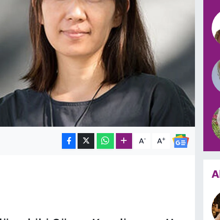
-
+
A
A
A