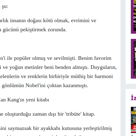
 şu:
arlık insanın doğası k
ö
t
ü
olmak, evrimini ve
m g
ü
c
ü
n
ü
pekiştirmek zorunda.
n'i ile pop
ü
ler olmuş ve sevilmişti. Benim favorim
li ve yoğun metinler beni benden almıştı. Duyguların,
elenlerin ve renklerin birbiriyle m
ü
thiş bir harmoni
 g
ö
nl
ü
m
ü
n Nobel'ini
ç
oktan kazanmıştı.
İ
an Kang'ın yeni kitabı
ne oluşturduğu zaman dışı bir 'trib
ü
te' kitap.
ni saymazsak bir ayakkabı kutusuna yerleştirilmiş