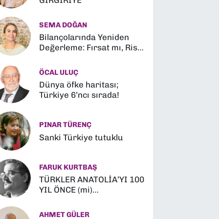
GIRGIRİYE
SEMA DOĞAN
Bilançolarında Yeniden
Değerleme: Fırsat mı, Risk
mi?
ÖCAL ULUÇ
Dünya öfke haritası;
Türkiye 6’ncı sırada!
PINAR TÜRENÇ
Sanki Türkiye tutuklu
FARUK KURTBAŞ
TÜRKLER ANATOLİA’YI 100
YIL ÖNCE (mi)
FETHETMİŞLER (?)
AHMET GÜLER