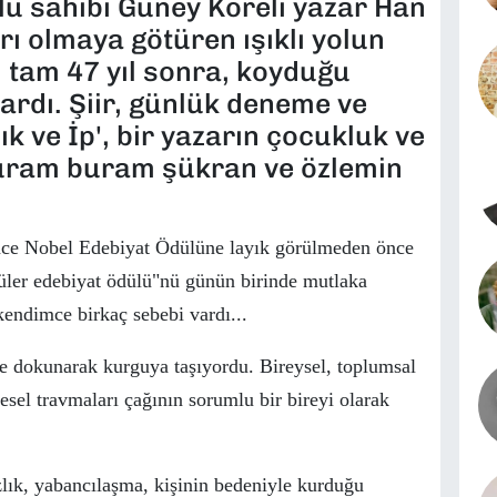
ü sahibi Güney Koreli yazar Han
ı olmaya götüren ışıklı yolun
, tam 47 yıl sonra, koyduğu
rdı. Şiir, günlük deneme ve
ık ve İp', bir yazarın çocukluk ve
buram buram şükran ve özlemin
ce Nobel Edebiyat
Ö
d
ü
l
ü
ne layık g
ö
r
ü
lmeden
ö
nce
ü
ler edebiyat
ö
d
ü
l
ü
"n
ü
g
ü
n
ü
n birinde mutlaka
kendimce birka
ç
sebebi vardı...
re dokunarak kurguya taşıyordu. Bireysel, toplumsal
tlesel travmaları
ç
ağının sorumlu bir bireyi olarak
zlık, yabancılaşma, kişinin bedeniyle kurduğu