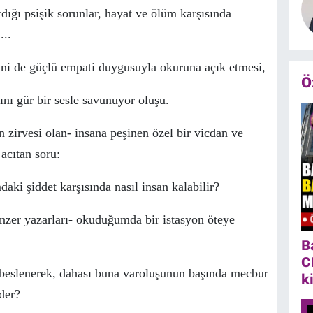
rdığı psişik sorunlar, hayat ve
ö
l
ü
m karşısında
...
ni de g
üç
l
ü
empati duygusuyla okuruna a
ç
ık etmesi,
Ö
ını g
ü
r bir sesle savunuyor oluşu.
n zirvesi olan- insana peşinen
ö
zel bir vicdan ve
acıtan soru:
aki şiddet karşısında nasıl insan kalabilir?
nzer yazarları- okuduğumda bir istasyon
ö
teye
B
C
a beslenerek, dahası buna varoluşunun başında mecbur
k
der?