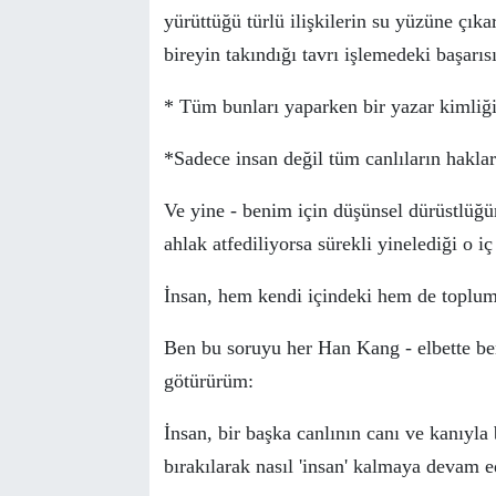
y
ü
r
ü
tt
ü
ğ
ü
t
ü
rl
ü
ilişkilerin su y
ü
z
ü
ne
ç
ıka
bireyin takındığı tavrı işlemedeki başarısı
* T
ü
m bunları yaparken bir yazar kimliği
*Sadece insan değil t
ü
m canlıların haklar
Ve yine - benim i
ç
in d
ü
ş
ü
nsel d
ü
r
ü
stl
ü
ğ
ü
ahlak atfediliyorsa s
ü
rekli yinelediği o i
ç
İnsan, hem kendi i
çindeki hem de toplumd
Ben bu soruyu her Han Kang - elbette be
g
ö
t
ü
r
ü
r
ü
m:
İnsan, bir başka canlının canı ve kanıyl
bırakılarak nasıl 'insan' kalmaya devam e