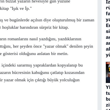
rın bizzat yazarın hevesiyle g
ü
n y
ü
z
ü
ne
İ
r
itap "Işık ve İp."
f
y
ış ve bug
ü
nlerde a
ç
ılsın diye oluşturulmuş bir zaman
E
z hoşluklar barındıran s
ü
rpriz bir kitap.
s
a
ın romanlarını nasıl yazdığını, yazdıklarının
a
ttığını, her şeyden
ö
nce "yazar olmak" denilen şeyin
a
e g
ö
sterisi olduğunu anlatan bir metin.
y
 i
ç
indeki sararmış yapraklardan kopyalanıp bu
yazarın h
ü
cresinin kabuğunu
ç
atlatıp kozasından
ir yazar olmak i
ç
in
ç
ıktığı b
ü
y
ü
k yolculuğun
Y
t
b
z