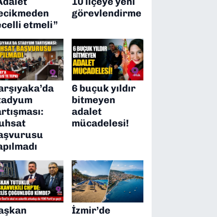
Adalet
10 ilçeye yeni
ecikmeden
görevlendirme
ecelli etmeli”
arşıyaka’da
6 buçuk yıldır
tadyum
bitmeyen
artışması:
adalet
uhsat
mücadelesi!
aşvurusu
apılmadı
aşkan
İzmir’de