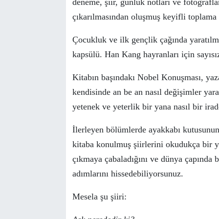
deneme, şiir, g
ü
nl
ü
k notları ve fotoğrafla
ç
ıkarılmasından oluşmuş keyifli toplama k
Ç
ocukluk ve ilk gen
ç
lik
ç
ağında yaratılm
kaps
ü
l
ü
. Han Kang hayranları i
ç
in sayısı
Kitabın başındakı Nobel Konuşması, yazar
kendisinde an be an nasıl değişimler yara
yetenek ve yeterlik bir yana nasıl bir irad
İlerleyen b
ö
l
ü
mlerde ayakkabı kutusunun
kitaba konulmuş şiirlerini okuduk
ç
a bir 
ç
ıkmaya
ç
abaladığını ve d
ü
nya
ç
apında b
adımlarını hissedebiliyorsunuz.
Mesela şu şiiri: