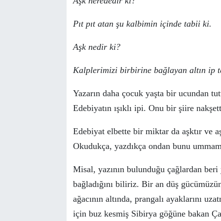
Aşk nerededir ki?
Pıt pıt atan şu kalbimin içinde tabii ki.
Aşk nedir ki?
Kalplerimizi birbirine bağlayan altın ip ta
Yazarın daha
ç
ocuk yaşta bir ucundan tutt
Edebiyatın ışıklı ipi. Onu bir şiire nakşett
Edebiyat elbette bir miktar da aşktır ve aş
Okuduk
ç
a, yazdık
ç
a ondan bunu umma
Misal, yazının bulunduğu
ç
ağlardan beri
bağladığını biliriz. Bir an d
ü
ş g
ü
c
ü
m
ü
z
ü
ağacının altında, prangalı ayaklarını uzat
i
ç
in buz kesmiş Sibirya g
ö
ğ
ü
ne bakan
Ç
a