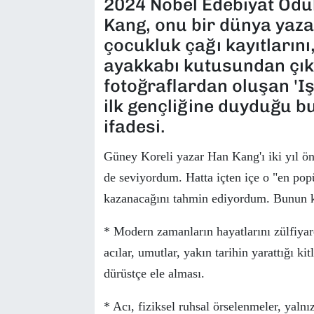
2024 Nobel Edebiyat Ödül
Kang, onu bir dünya yazar
çocukluk çağı kayıtlarını
ayakkabı kutusundan çıka
fotoğraflardan oluşan 'Iş
ilk gençliğine duyduğu 
ifadesi.
G
ü
ney Koreli yazar Han Kang'ı iki yıl
ö
n
de seviyordum. Hatta i
ç
ten i
ç
e o "en pop
kazanacağını tahmin ediyordum. Bunun 
* Modern zamanların hayatlarını z
ü
lfiya
acılar, umutlar, yakın tarihin yarattığı ki
d
ü
r
ü
st
ç
e ele alması.
* Acı, fiziksel ruhsal
ö
rselenmeler, yalnı