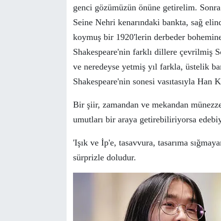
genci g
ö
z
ü
m
ü
z
ü
n
ö
n
ü
ne getirelim. Sonra
Seine Nehri kenarındaki bankta, sağ elin
koymuş bir 1920'lerin derbeder bohemine 
Shakespeare'nin farklı dillere
ç
evrilmiş S
ve neredeyse yetmiş yıl farkla,
ü
stelik b
Shakespeare'nin sonesi vasıtasıyla Han Ka
Bir şiir, zamandan ve mekandan m
ü
nezze
umutları bir araya getirebiliriyorsa edebiy
'Işık ve İp'e, tasavvura, tasarıma sığmay
s
ü
rprizle doludur.