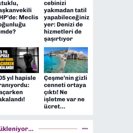
utuklu,
cebinizi
aşkanvekili
yakmadan tatil
HP’de: Meclis
yapabileceğiniz
oğunluğu
yer: Denizi de
imde?
hizmetleri de
şaşırtıyor
05 yıl hapisle
Çeşme’nin gizli
ranıyordu:
cenneti ortaya
açarken
çıktı! Ne
akalandı!
işletme var ne
ücret…
ükleniyor...