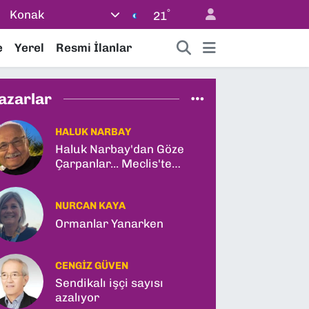
°
Konak
21
e
Yerel
Resmi İlanlar
azarlar
HALUK NARBAY
Haluk Narbay'dan Göze
Çarpanlar... Meclis'te
Tarihi Yasa Teklifi ve
Gabar Rekoru!
NURCAN KAYA
Ormanlar Yanarken
CENGIZ GÜVEN
Sendikalı işçi sayısı
azalıyor