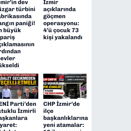
zmir’in dev
İzmir
üzgar türbini
açıklarında
abrikasında
göçmen
angın paniği!
operasyonu:
n büyük
4’ü çocuk 73
ipariş
kişi yakalandı
çıklamasının
rdından
levler
ükseldi
ENİ Parti’den
CHP İzmir’de
utuklu İzmirli
ilçe
aşkanlara
başkanlıklarına
iyaret:
yeni atamalar: