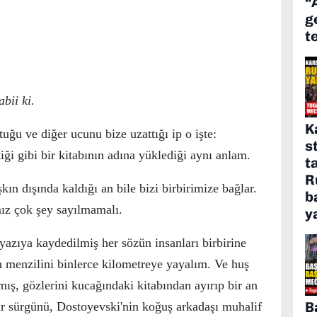
“
g
t
bii ki.
K
uğu ve diğer ucunu bize uzattığı ip o işte:
s
iği gibi bir kitabının adına y
ü
klediği aynı anlam.
t
R
kın dışında kaldığı an bile bizi birbirimize bağlar.
b
mız
ç
ok şey sayılmamalı.
y
 yazıya kaydedilmiş her s
ö
z
ü
n insanları birbirine
n menzilini binlerce kilometreye yayalım. Ve huş
mış, g
ö
zlerini kucağındaki kitabından ayırıp bir an
B
r s
ü
rg
ü
n
ü
, Dostoyevski'nin koğuş arkadaşı muhalif