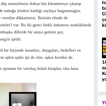
t
 d
ü
ş menzilimizi dokuz bin kilometreye
ç
ıkarıp
b
de tuttuğu kitabın kaldığı sayfaya başparmağını
C
verelim dikkatimizi. İkisinin elinde de
ç
k
oneler'i var. Bu iki genci farklı imkansız uzaklıklarda
ambaşka dillerde bir araya getiren şey,
ng'ın ipidir.
h bir bi
ç
imde insanları, duyguları, hedefleri ve
at aşkın ışıklı ipi de olur, aşkın kendisi de.
1
a
an spontan bir varoluş
ü
r
ü
n
ü
kitaplar, tıka basa
K
y
Y