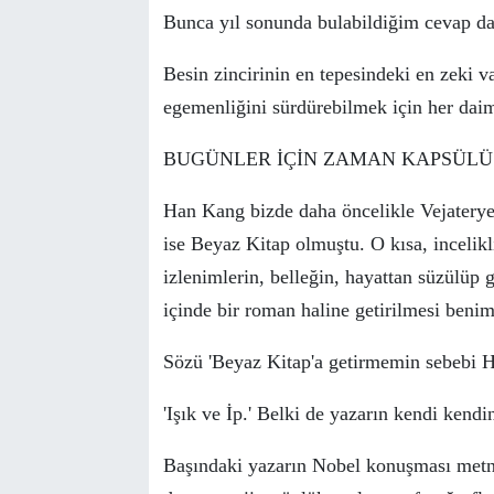
Bunca yıl sonunda bulabildiğim cevap da
Besin zincirinin en tepesindeki en zeki v
egemenliğini s
ü
rd
ü
rebilmek i
ç
in her dai
BUG
Ü
NLER İ
Ç
İN ZAMAN KAPS
Ü
L
Ü
Han Kang bizde daha
ö
ncelikle Vejaterye
ise Beyaz Kitap olmuştu. O kısa, incelik
izlenimlerin, belleğin, hayattan s
ü
z
ü
l
ü
p g
i
ç
inde bir roman haline getirilmesi benim
S
ö
z
ü
'Beyaz Kitap'a getirmemin sebebi H
'Işık ve İp.' Belki de yazarın kendi kendi
Başındaki yazarın Nobel konuşması metni